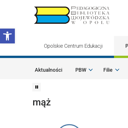
Przejdź do treści
Otwórz pasek narzędzi
Opolskie Centrum Edukacji
P
Aktualności
PBW
Filie
mąż