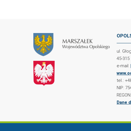
OPOLS
ul. Gł
45-315
e-mail:
www.oc
tel.: +
NIP: 75
REGON:
Dane d