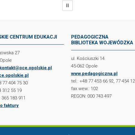
WSTRZYMAJ
KIE CENTRUM EDUKACJI
PEDAGOGICZNA
BIBLIOTEKA WOJEWÓDZKA
ogowska 27
ul. Kościuszki 14
 Opole
45-062 Opole
kontakt@oce.opolskie.pl
www.pedagogiczna.pl
e.opolskie.pl
tel.: +48 77 453 66 92, 77 454 1
48 77 404 75 30
fax wew.: 102
4 312 55 19
REGON: 000 743 497
 365 183 911
o faktury