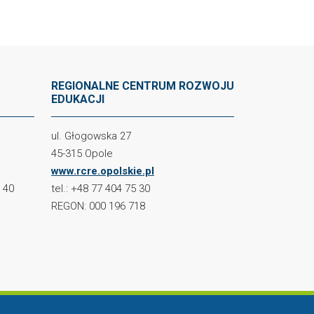
REGIONALNE CENTRUM ROZWOJU
EDUKACJI
ul. Głogowska 27
45-315 Opole
www.rcre.opolskie.pl
2 40
tel.: +48 77 404 75 30
REGON: 000 196 718