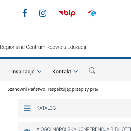
Nasze media społecznościow
Facebook
Instagram
n
Regionalne Centrum Rozwoju Edukacji
Inspiracje
Kontakt
Szanowni Państwo, respektując przepisy prawa i mając na wzgl
Na skróty
KATALOG
X OGÓLNOPOLSKA KONFERENCJA BIBLIOT