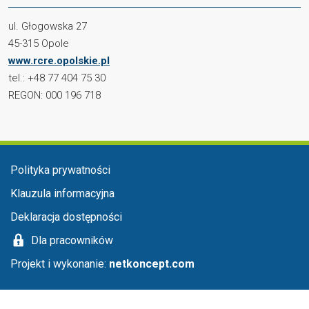
ul. Głogowska 27
45-315 Opole
www.rcre.opolskie.pl
tel.: +48 77 404 75 30
REGON: 000 196 718
Menu stopka
Polityka prywatności
Klauzula informacyjna
Deklaracja dostępności
Dla pracowników
Projekt i wykonanie:
netkoncept.com