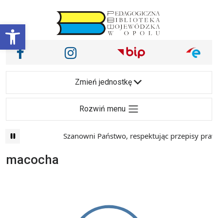
Przejdź do treści
Otwórz pasek narzędzi
Nasze media społecznościowe i inne
Facebook
Instagram
Main Navigation
Zmień jednostkę
Rozwiń menu
Szanowni Państwo, respektując przepisy prawa 
macocha