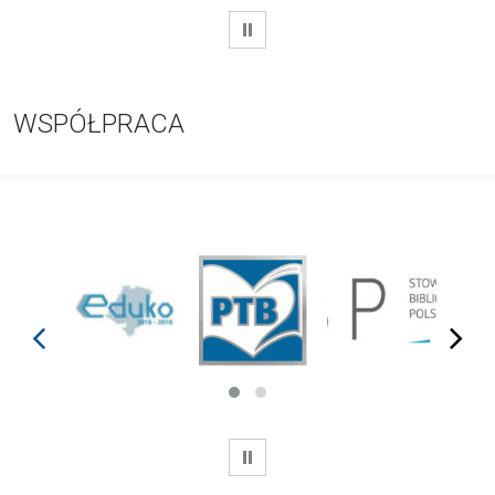
WSTRZYMAJ
WSPÓŁPRACA
prev
next
WSTRZYMAJ