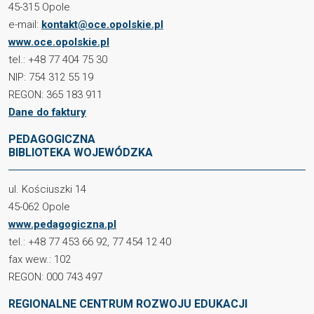
45-315 Opole
e-mail:
kontakt@oce.opolskie.pl
www.oce.opolskie.pl
tel.: +48 77 404 75 30
NIP: 754 312 55 19
REGON: 365 183 911
Dane do faktury
PEDAGOGICZNA
BIBLIOTEKA WOJEWÓDZKA
ul. Kościuszki 14
45-062 Opole
www.pedagogiczna.pl
tel.: +48 77 453 66 92, 77 454 12 40
fax wew.: 102
REGON: 000 743 497
REGIONALNE CENTRUM ROZWOJU EDUKACJI