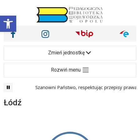
Przejdź do treści
Otwórz pasek narzędzi
Nasze media społecznościowe i inne
Facebook
Instagram
Main Navigation
Zmień jednostkę
Rozwiń menu
Szanowni Państwo, respektując przepisy prawa i 
Łódź