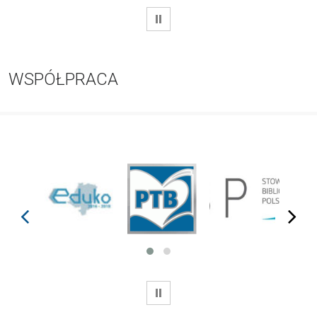
WSTRZYMAJ
WSPÓŁPRACA
prev
next
WSTRZYMAJ