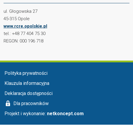
ul. Głogowska 27
45-315 Opole
www.rcre.opolskie.pl
tel.: +48 77 404 75 30
REGON: 000 196 718
Menu stopka
Polityka prywatności
Klauzula informacyjna
Deklaracja dostępności
Dla pracowników
Projekt i wykonanie:
netkoncept.com