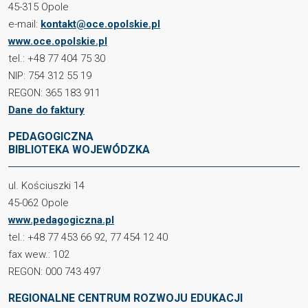
45-315 Opole
e-mail:
kontakt@oce.opolskie.pl
www.oce.opolskie.pl
tel.: +48 77 404 75 30
NIP: 754 312 55 19
REGON: 365 183 911
Dane do faktury
PEDAGOGICZNA
BIBLIOTEKA WOJEWÓDZKA
ul. Kościuszki 14
45-062 Opole
www.pedagogiczna.pl
tel.: +48 77 453 66 92, 77 454 12 40
fax wew.: 102
REGON: 000 743 497
REGIONALNE CENTRUM ROZWOJU EDUKACJI