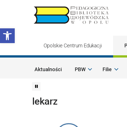
Przejdź do treści
Otwórz pasek narzędzi
Opolskie Centrum Edukacji
P
Aktualności
PBW
Filie
lekarz