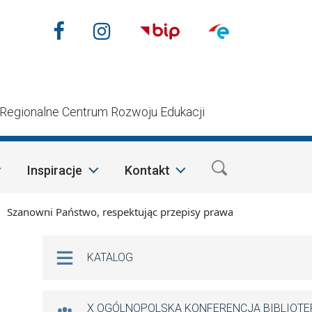
Nasze media społecznościow
Facebook
Instagram
n
Regionalne Centrum Rozwoju Edukacji
Inspiracje
Kontakt
nowni Państwo, respektując przepisy prawa i mając na względz
Na skróty
KATALOG
X OGÓLNOPOLSKA KONFERENCJA BIBLIOT