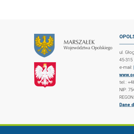
OPOLS
ul. Gł
45-315
e-mail:
www.oc
tel.: +
NIP: 75
REGON:
Dane d