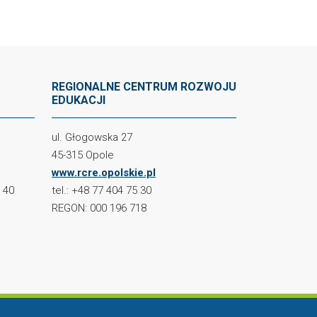
REGIONALNE CENTRUM ROZWOJU
EDUKACJI
ul. Głogowska 27
45-315 Opole
www.rcre.opolskie.pl
2 40
tel.: +48 77 404 75 30
REGON: 000 196 718