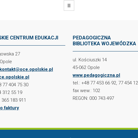
WSTRZYMAJ
KIE CENTRUM EDUKACJI
PEDAGOGICZNA
BIBLIOTEKA WOJEWÓDZKA
ogowska 27
ul. Kościuszki 14
 Opole
45-062 Opole
kontakt@oce.opolskie.pl
www.pedagogiczna.pl
e.opolskie.pl
tel.: +48 77 453 66 92, 77 454 1
48 77 404 75 30
fax wew.: 102
4 312 55 19
REGON: 000 743 497
 365 183 911
o faktury