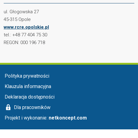
ul. Głogowska 27
45-315 Opole
www.rcre.opolskie.pl
tel.: +48 77 404 75 30
REGON: 000 196 718
Menu stopka
Polityka prywatności
Klauzula informacyjna
Deklaracja dostępności
Dla pracowników
Projekt i wykonanie:
netkoncept.com