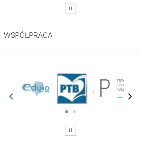
WSTRZYMAJ
WSPÓŁPRACA
prev
next
WSTRZYMAJ