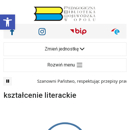
Przejdź do treści
Otwórz pasek narzędzi
Nasze media społecznościowe i inne
Facebook
Instagram
Main Navigation
Zmień jednostkę
Rozwiń menu
Szanowni Państwo, respektując przepisy prawa 
kształcenie literackie