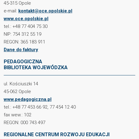
45-315 Opole
e-mail:
kontakt@oce.opolskie.pl
www.oce.opolskie.pl
tel.: +48 77 404 75 30
NIP: 754 312 55 19
REGON: 365 183 911
Dane do faktury
PEDAGOGICZNA
BIBLIOTEKA WOJEWÓDZKA
ul. Kościuszki 14
45-062 Opole
www.pedagogiczna.pl
tel.: +48 77 453 66 92, 77 454 12 40
fax wew.: 102
REGON: 000 743 497
REGIONALNE CENTRUM ROZWOJU EDUKACJI