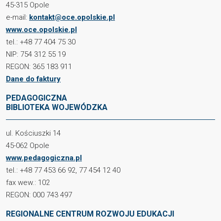
45-315 Opole
e-mail:
kontakt@oce.opolskie.pl
www.oce.opolskie.pl
tel.: +48 77 404 75 30
NIP: 754 312 55 19
REGON: 365 183 911
Dane do faktury
PEDAGOGICZNA
BIBLIOTEKA WOJEWÓDZKA
ul. Kościuszki 14
45-062 Opole
www.pedagogiczna.pl
tel.: +48 77 453 66 92, 77 454 12 40
fax wew.: 102
REGON: 000 743 497
REGIONALNE CENTRUM ROZWOJU EDUKACJI