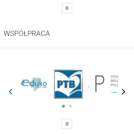
WSTRZYMAJ
WSPÓŁPRACA
prev
next
WSTRZYMAJ