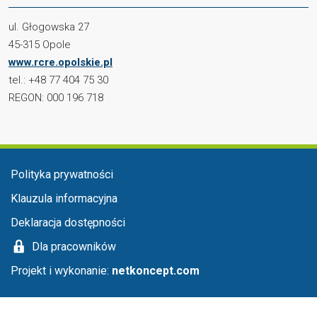
ul. Głogowska 27
45-315 Opole
www.rcre.opolskie.pl
tel.: +48 77 404 75 30
REGON: 000 196 718
Menu stopka
Polityka prywatności
Klauzula informacyjna
Deklaracja dostępności
Dla pracowników
Projekt i wykonanie:
netkoncept.com