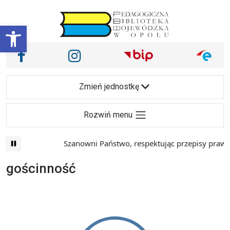
Przejdź do treści
Otwórz pasek narzędzi
Nasze media społecznościowe i inne
Facebook
Instagram
Main Navigation
Zmień jednostkę
Rozwiń menu
Szanowni Państwo, respektując przepisy prawa 
gościnność