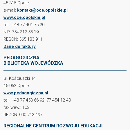
45-315 Opole
e-mail:
kontakt@oce.opolskie.pl
www.oce.opolskie.pl
tel.: +48 77 404 75 30
NIP: 754 312 55 19
REGON: 365 183 911
Dane do faktury
PEDAGOGICZNA
BIBLIOTEKA WOJEWÓDZKA
ul. Kościuszki 14
45-062 Opole
www.pedagogiczna.pl
tel.: +48 77 453 66 92, 77 454 12 40
fax wew.: 102
REGON: 000 743 497
REGIONALNE CENTRUM ROZWOJU EDUKACJI