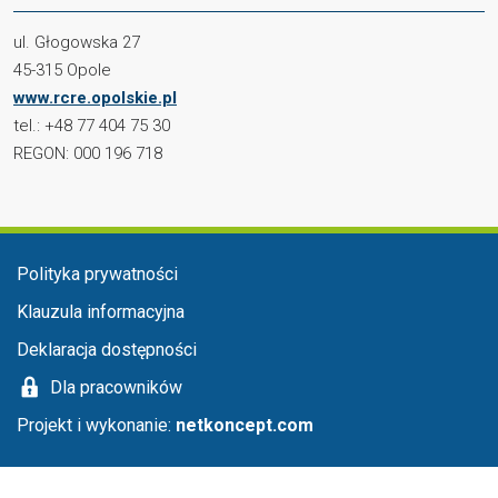
ul. Głogowska 27
45-315 Opole
www.rcre.opolskie.pl
tel.: +48 77 404 75 30
REGON: 000 196 718
Menu stopka
Polityka prywatności
Klauzula informacyjna
Deklaracja dostępności
Dla pracowników
Projekt i wykonanie:
netkoncept.com