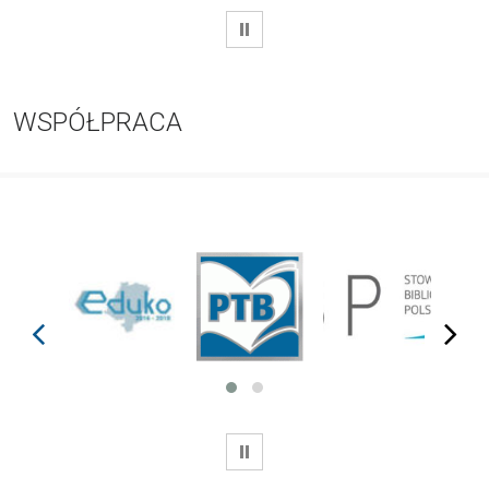
WSTRZYMAJ
WSPÓŁPRACA
prev
next
WSTRZYMAJ