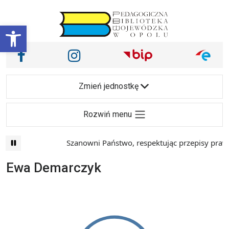
Przejdź do treści
Otwórz pasek narzędzi
Nasze media społecznościowe i inne
Facebook
Instagram
Main Navigation
Zmień jednostkę
Rozwiń menu
Szanowni Państwo, respektując przepisy prawa 
Ewa Demarczyk