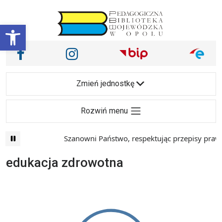
Przejdź do treści
Otwórz pasek narzędzi
Nasze media społecznościowe i inne
Facebook
Instagram
Main Navigation
Zmień jednostkę
Rozwiń menu
Szanowni Państwo, respektując przepisy prawa 
edukacja zdrowotna