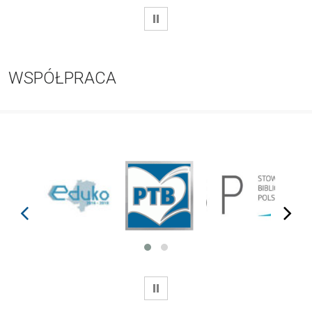
WSTRZYMAJ
WSPÓŁPRACA
prev
next
WSTRZYMAJ