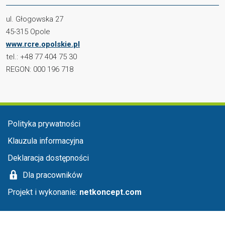
ul. Głogowska 27
45-315 Opole
www.rcre.opolskie.pl
tel.: +48 77 404 75 30
REGON: 000 196 718
Menu stopka
Polityka prywatności
Klauzula informacyjna
Deklaracja dostępności
Dla pracowników
Projekt i wykonanie:
netkoncept.com