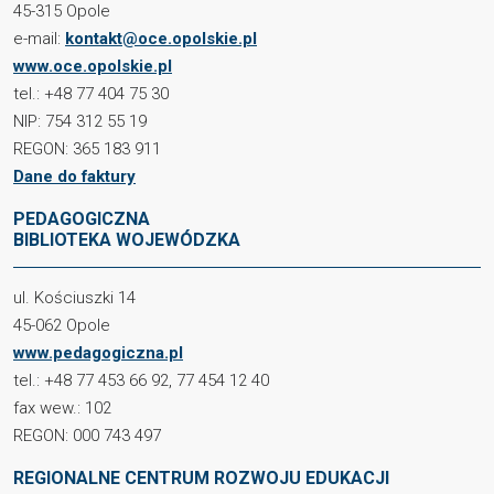
45-315 Opole
e-mail:
kontakt@oce.opolskie.pl
www.oce.opolskie.pl
tel.: +48 77 404 75 30
NIP: 754 312 55 19
REGON: 365 183 911
Dane do faktury
PEDAGOGICZNA
BIBLIOTEKA WOJEWÓDZKA
ul. Kościuszki 14
45-062 Opole
www.pedagogiczna.pl
tel.: +48 77 453 66 92, 77 454 12 40
fax wew.: 102
REGON: 000 743 497
REGIONALNE CENTRUM ROZWOJU EDUKACJI