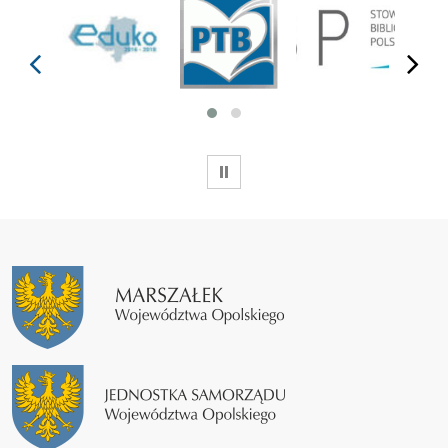
prev
next
WSTRZYMAJ