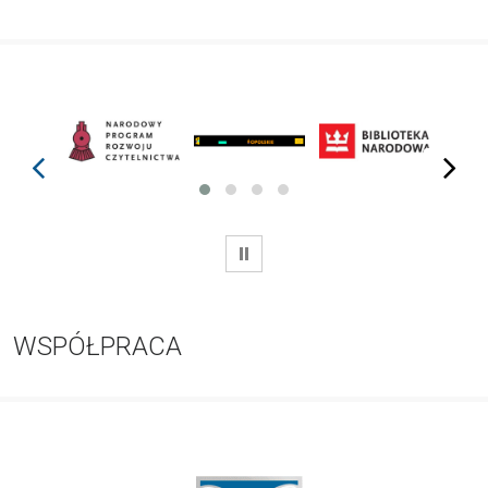
prev
next
WSTRZYMAJ
WSPÓŁPRACA