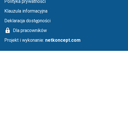
Menu stopka
Polityka prywatności
Klauzula informacyjna
Deklaracja dostępności
Dla pracowników
Projekt i wykonanie:
netkoncept.com