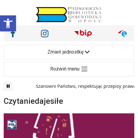
Przejdź do treści
Otwórz pasek narzędzi
Nasze media społecznościowe i inne
Facebook
Instagram
Main Navigation
Zmień jednostkę
Rozwiń menu
Szanowni Państwo, respektując przepisy prawa i m
Czytaniedajesiłe