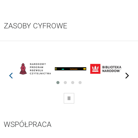
ZASOBY CYFROWE
prev
next
WSTRZYMAJ
WSPÓŁPRACA