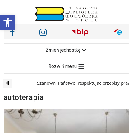
Przejdź do treści
Otwórz pasek narzędzi
Nasze media społecznościowe i inne
Facebook
Instagram
Main Navigation
Zmień jednostkę
Rozwiń menu
Szanowni Państwo, respektując przepisy prawa i 
autoterapia