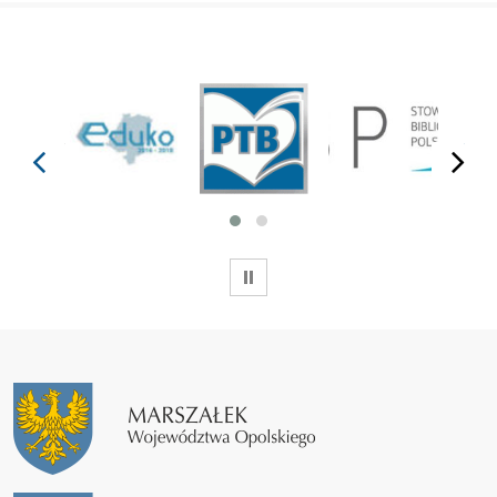
prev
next
WSTRZYMAJ