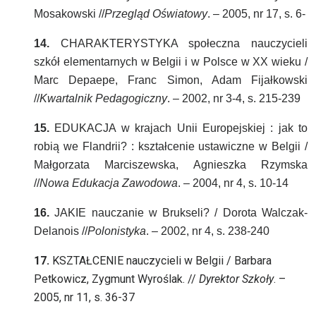
Mosakowski //
Przegląd Oświatowy
. – 2005, nr 17, s. 6-
14.
CHARAKTERYSTYKA społeczna nauczycieli
szkół elementarnych w Belgii i w Polsce w XX wieku /
Marc Depaepe, Franc Simon, Adam Fijałkowski
//
Kwartalnik Pedagogiczny
. – 2002, nr 3-4, s. 215-239
15.
EDUKACJA w krajach Unii Europejskiej : jak to
robią we Flandrii? : kształcenie ustawiczne w Belgii /
Małgorzata Marciszewska, Agnieszka Rzymska
//
Nowa Edukacja Zawodowa
. – 2004, nr 4, s. 10-14
16.
JAKIE nauczanie w Brukseli? / Dorota Walczak-
Delanois //
Polonistyka
. – 2002, nr 4, s. 238-240
17.
KSZTAŁCENIE nauczycieli w Belgii / Barbara
Petkowicz, Zygmunt Wyroślak. //
Dyrektor
Szkoły
. –
2005, nr 11, s. 36-37