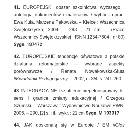
41.
EUROPEJSKI obszar szkolnictwa wyższego :
antologia dokumentów i materiałów / wybór i oprac.
Ewa Kula, Marzena Pękowska. – Kielce : Wszechnica
Świętokrzyska, 2004. – 293 ; 21 cm. – (Prace
Wszechnicy Świętokrzyskiej ‘ ISNN 1234-7604 ; nr 80)
Sygn. 187472
42.
EUROPEJSKIE tendencje oświatowe a polskie
działania reformatorskie – wybrane aspekty
porównawcze / Renata Nowakowska-Siuta
//
Kwartalnik Pedagogiczny.
– 2002, nr 3/4, s. 241-260
43.
INTEGRACYJNE kształcenie niepełnosprawnych :
sens i granice zmiany edukacyjnej / Grzegorz
Szumski. – Warszawa : Wydawnictwo Naukowe PWN,
Sygn. M 193017
2006. – 290, [2] s. : il., wykr. ; 21 cm
44.
JAK doskonalą się w Europie / EM //
Głos