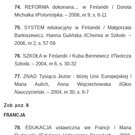
74.
REFORMA dokonana… w Finlandii / Dorota
Michułka //
Polonistyka
. – 2006, nr 9, s. 6-11
75.
SYSTEM edukacyjny w Finlandii / Małgorzata
Bartoszewicz, Hanna Gulińska //
Chemia w Szkole
. –
2006, nr 2, s. 57-59
76.
SZKOŁA w Finlandii / Kuba Bennewicz //
Twórcza
Szkoła
. – 2004, nr 6, s. 30-32
77.
ZNAD Tysiąca Jezior : bliżej Unii Europejskiej /
Maria Aulich, Anna Wojciechowska //
Głos
Nauczycielski
. – 2004, nr 30, s. 6-7
Zob. poz. 8
FRANCJA
78.
EDUKACJA ustawiczna we Francji / Maria