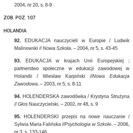
2004, nr 20, s. 8-9
ZOB. POZ. 107
HOLANDIA
92.
EDUKACJA nauczycieli w Europie / Ludwik
Malinowski //
Nowa Szkoła
. – 2004, nr 5, s. 43-45
93.
EDUKACJA w krajach Unii Europejskiej :
partnerstwo społeczne w edukacji zawodowej w
Holandii / Wiesław Karpiński //
Nowa Edukacja
Zawodowa
. – 2003, nr 5, s. 8-11
94.
HOLENDERSKA zawodówka / Krystyna Strużyna
//
Głos
Nauczycielski. – 2002, nr 48, s. 9
95.
HOLENDERSKI przepis na nowe nauczanie /
Sylwia Maria Falińska //
Psychologia w Szkole
. – 2006,
nr 3, s. 133-146