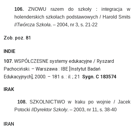
106.
ZNOWU razem do szkoły : integracja w
holenderskich szkołach podstawowych / Harold Smits
//
Twórcza Szkoła
. – 2004, nr 3, s. 21-22
Zob. poz. 81
INDIE
107.
WSPÓŁCZESNE systemy edukacyjne / Ryszard
Pachociński. – Warszawa : IBE [Instytut Badań
Edukacyjnych], 2000. – 181 s. : il. ; 21
Sygn. C 183574
IRAK
108.
SZKOLNICTWO w Iraku po wojnie / Jacek
Potocki //
Dyrektor Szkoły
. – 2003, nr 11, s. 38-40
IRAN