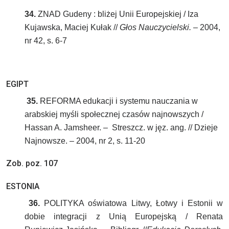
34.
ZNAD Gudeny : bliżej Unii Europejskiej / Iza
Kujawska, Maciej Kułak //
Głos Nauczycielski.
– 2004,
nr 42, s. 6-7
EGIPT
35.
REFORMA edukacji i systemu nauczania w
arabskiej myśli społecznej czasów najnowszych /
Hassan A. Jamsheer. – Streszcz. w jęz. ang. // Dzieje
Najnowsze. – 2004, nr 2, s. 11-20
Zob. poz. 107
ESTONIA
36.
POLITYKA oświatowa Litwy, Łotwy i Estonii w
dobie integracji z Unią Europejską / Renata