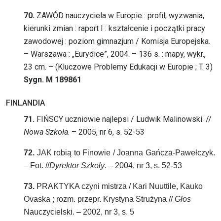
70.
ZAWÓD nauczyciela w Europie : profil, wyzwania,
kierunki zmian : raport I : kształcenie i początki pracy
zawodowej : poziom gimnazjum / Komisja Europejska.
– Warszawa : „Eurydice”, 2004. – 136 s. : mapy, wykr.,
23 cm. – (Kluczowe Problemy Edukacji w Europie ; T. 3)
Sygn. M 189861
FINLANDIA
71.
FIŃSCY uczniowie najlepsi / Ludwik Malinowski. //
Nowa Szkoła
. – 2005, nr 6, s. 52-53
72.
JAK robią to Finowie / Joanna Gańcza-Pawełczyk.
– Fot. //
Dyrektor Szkoły
. – 2004, nr 3, s. 52-53
73.
PRAKTYKA czyni mistrza / Kari Nuuttile, Kauko
Ovaska ; rozm. przepr. Krystyna Strużyna //
Głos
Nauczycielski. – 2002, nr 3, s. 5