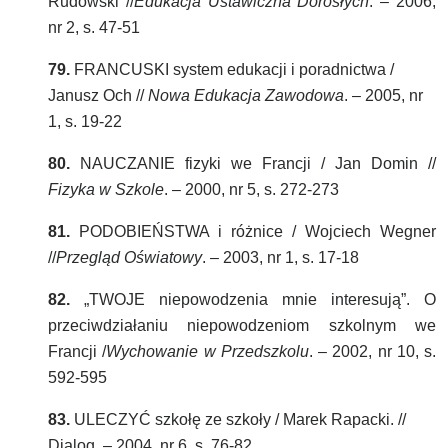
Rudowski //
Edukacja Ustawiczna Dorosłych
. – 2006,
nr 2, s. 47-51
79.
FRANCUSKI system edukacji i poradnictwa /
Janusz Och //
Nowa Edukacja Zawodowa
. – 2005, nr
1, s. 19-22
80.
NAUCZANIE fizyki we Francji / Jan Domin //
Fizyka w Szkole
. – 2000, nr 5, s. 272-273
81.
PODOBIEŃSTWA i różnice / Wojciech Wegner
//
Przegląd Oświatowy
. – 2003, nr 1, s. 17-18
82.
„TWOJE niepowodzenia mnie interesują”. O
przeciwdziałaniu niepowodzeniom szkolnym we
Francji /
Wychowanie w Przedszkolu
. – 2002, nr 10, s.
592-595
83.
ULECZYĆ szkołę ze szkoły / Marek Rapacki. //
Dialog. – 2004, nr 6, s. 76-82