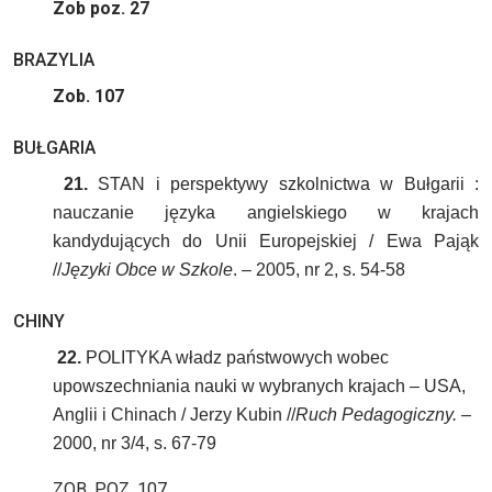
Zob poz. 27
BRAZYLIA
Zob. 107
BUŁGARIA
21.
STAN i perspektywy szkolnictwa w Bułgarii :
nauczanie języka angielskiego w krajach
kandydujących do Unii Europejskiej / Ewa Pająk
//
Języki Obce w Szkole
. – 2005, nr 2, s. 54-58
CHINY
22.
POLITYKA władz państwowych wobec
upowszechniania nauki w wybranych krajach – USA,
Anglii i Chinach / Jerzy Kubin //
Ruch Pedagogiczny.
–
2000, nr 3/4, s. 67-79
ZOB. POZ. 107