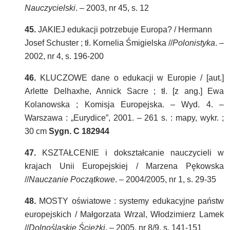
Nauczycielski
. – 2003, nr 45, s. 12
45.
JAKIEJ edukacji potrzebuje Europa? / Hermann
Josef Schuster ; tł. Kornelia Śmigielska //
Polonistyka
. –
2002, nr 4, s. 196-200
46.
KLUCZOWE dane o edukacji w Europie / [aut.]
Arlette Delhaxhe, Annick Sacre ; tł. [z ang.] Ewa
Kolanowska ; Komisja Europejska. – Wyd. 4. –
Warszawa : „Eurydice”, 2001. – 261 s. : mapy, wykr. ;
30 cm
Sygn. C 182944
47.
KSZTAŁCENIE i dokształcanie nauczycieli w
krajach Unii Europejskiej / Marzena Pękowska
//
Nauczanie Początkowe
. – 2004/2005, nr 1, s. 29-35
48.
MOSTY oświatowe : systemy edukacyjne państw
europejskich / Małgorzata Wrzal, Włodzimierz Lamek
//
Dolnośląskie Ścieżki
. – 2005, nr 8/9, s. 141-151