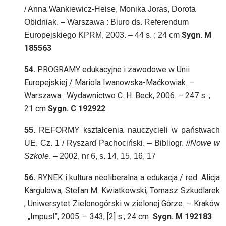
/ Anna Wankiewicz-Heise, Monika Joras, Dorota
Obidniak. – Warszawa : Biuro ds. Referendum
Sygn. M
Europejskiego KPRM, 2003. – 44 s. ; 24 cm
185563
54.
PROGRAMY edukacyjne i zawodowe w Unii
Europejskiej / Mariola Iwanowska-Maćkowiak. –
Warszawa : Wydawnictwo C. H. Beck, 2006. – 247 s. ;
21 cm
Sygn. C 192922
55.
REFORMY kształcenia nauczycieli w państwach
UE. Cz. 1 / Ryszard Pachociński. – Bibliogr. //
Nowe w
Szkole
. – 2002, nr 6, s. 14, 15, 16, 17
56.
RYNEK i kultura neoliberalna a edukacja / red. Alicja
Kargulowa, Stefan M. Kwiatkowski, Tomasz Szkudlarek
; Uniwersytet Zielonogórski w zielonej Górze. – Kraków
: „Impusl”, 2005. – 343, [2] s.; 24 cm
Sygn. M 192183