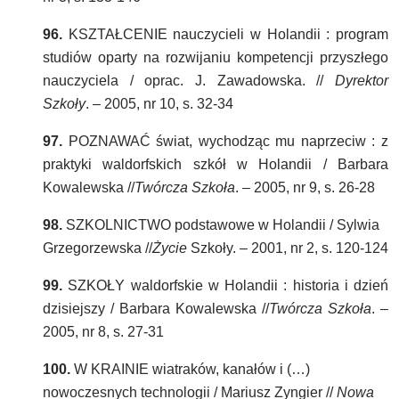
96.
KSZTAŁCENIE nauczycieli w Holandii : program
studiów oparty na rozwijaniu kompetencji przyszłego
nauczyciela / oprac. J. Zawadowska. //
Dyrektor
Szkoły
. – 2005, nr 10, s. 32-34
97.
POZNAWAĆ świat, wychodząc mu naprzeciw : z
praktyki waldorfskich szkół w Holandii / Barbara
Kowalewska //
Twórcza Szkoła
. – 2005, nr 9, s. 26-28
98.
SZKOLNICTWO podstawowe w Holandii / Sylwia
Grzegorzewska //
Życie
Szkoły. – 2001, nr 2, s. 120-124
99.
SZKOŁY waldorfskie w Holandii : historia i dzień
dzisiejszy / Barbara Kowalewska //
Twórcza Szkoła
. –
2005, nr 8, s. 27-31
100.
W KRAINIE wiatraków, kanałów i (…)
nowoczesnych technologii / Mariusz Zyngier //
Nowa