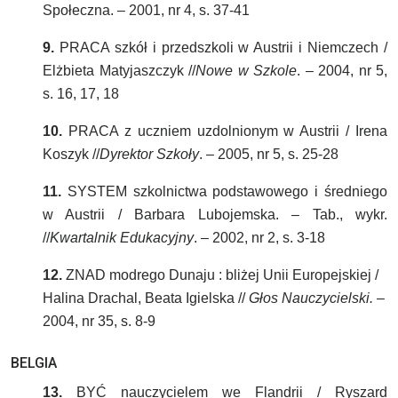
Społeczna. – 2001, nr 4, s. 37-41
9.
PRACA szkół i przedszkoli w Austrii i Niemczech /
Elżbieta Matyjaszczyk //
Nowe w Szkole
. – 2004, nr 5,
s. 16, 17, 18
10.
PRACA z uczniem uzdolnionym w Austrii / Irena
Koszyk //
Dyrektor Szkoły
. – 2005, nr 5, s. 25-28
11.
SYSTEM szkolnictwa podstawowego i średniego
w Austrii / Barbara Lubojemska. – Tab., wykr.
//
Kwartalnik Edukacyjny
. – 2002, nr 2, s. 3-18
12.
ZNAD modrego Dunaju : bliżej Unii Europejskiej /
Halina Drachal, Beata Igielska //
Głos Nauczycielski.
–
2004, nr 35, s. 8-9
BELGIA
13.
BYĆ nauczycielem we Flandrii / Ryszard