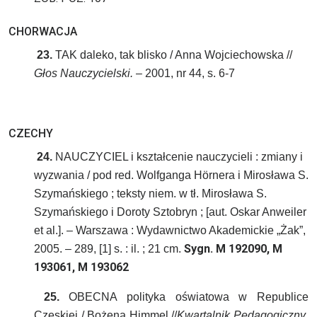
CHORWACJA
23.
TAK daleko, tak blisko / Anna Wojciechowska //
Głos Nauczycielski.
– 2001, nr 44, s. 6-7
CZECHY
24.
NAUCZYCIEL i kształcenie nauczycieli : zmiany i
wyzwania / pod red. Wolfganga Hörnera i Mirosława S.
Szymańskiego ; teksty niem. w tł. Mirosława S.
Szymańskiego i Doroty Sztobryn ; [aut. Oskar Anweiler
et al.]. – Warszawa : Wydawnictwo Akademickie „Żak”,
Sygn. M 192090, M
2005.
– 289, [1] s. : il. ; 21 cm.
193061, M 193062
25.
OBECNA polityka oświatowa w Republice
Czeskiej / Bożena Himmel //
Kwartalnik Pedagogiczny
.