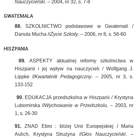
Nauczycielski
. – 2004, nr 32, s. 7-8
GWATEMALA
88.
SZKOLNICTWO podstawowe w Gwatemali /
Danuta Mucha //
Życie Szkoły
. – 2006, nr 8, s. 56-60
HISZPANIA
89.
ASPEKTY aktualnej reformy szkolnictwa w
Hiszpanii i jej wpływ na nauczycieli / Wolfgang J.
Lippke //
Kwartalnik Pedagogiczny
. – 2005, nr 3, s.
133-152
90.
EDUKACJA przedszkolna w Hiszpanii / Krystyna
Lubomirska //
Wychowanie w Przedszkolu
. – 2003, nr
1, s. 26-30
91.
ZNAD Ebro : bliżej Unii Europejskiej / Maria
Aulich, Krystyna Strużyna //
Głos Nauczycielski
. –