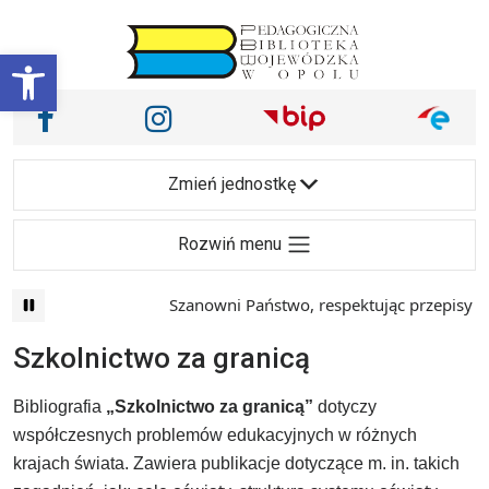
Przejdź do treści
Otwórz pasek narzędzi
Nasze media społecznościowe i inne
Facebook
Instagram
Main Navigation
Zmień jednostkę
Rozwiń menu
Szanowni Państwo, respektując przepisy prawa i m
Szkolnictwo za granicą
Bibliografia
„Szkolnictwo za granicą”
dotyczy
współczesnych problemów edukacyjnych w różnych
krajach świata. Zawiera publikacje dotyczące m. in. takich