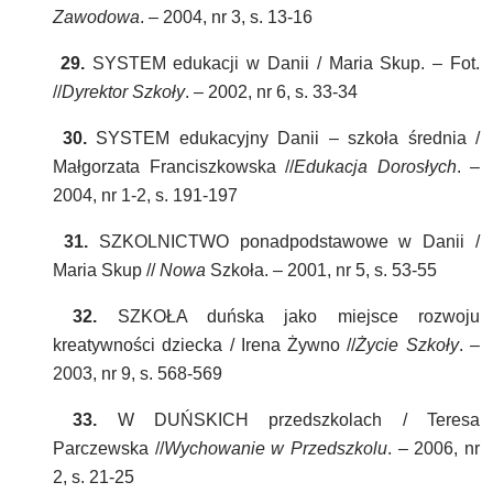
Zawodowa
. – 2004, nr 3, s. 13-16
29.
SYSTEM edukacji w Danii / Maria Skup. – Fot.
//
Dyrektor Szkoły
. – 2002, nr 6, s. 33-34
30.
SYSTEM edukacyjny Danii – szkoła średnia /
Małgorzata Franciszkowska //
Edukacja Dorosłych
. –
2004, nr 1-2, s. 191-197
31.
SZKOLNICTWO ponadpodstawowe w Danii /
Maria Skup //
Nowa
Szkoła. – 2001, nr 5, s. 53-55
32.
SZKOŁA duńska jako miejsce rozwoju
kreatywności dziecka / Irena Żywno //
Życie Szkoły
. –
2003, nr 9, s. 568-569
33.
W DUŃSKICH przedszkolach / Teresa
Parczewska //
Wychowanie w Przedszkolu
. – 2006, nr
2, s. 21-25