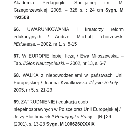
Akademia Pedagogiki Specjalnej im. M.
Sygn. M
Grzegorzewskiej, 2005. – 328 s. ; 24 cm
192508
66.
UWARUNKOWANIA i kreatorzy reform
edukacyjnych / Andrzej M[ichał] Tchorzewski
//
Edukacja
. – 2002, nr 1, s. 5-15
67.
W EUROPIE lepiej liczą / Ewa Miłoszewska. –
Tab. //
Głos Nauczycielski
. – 2002, nr 13, s. 6-7
68.
WALKA z niepowodzeniami w państwach Unii
Europejskiej / Joanna Kwiatkowska //
Życie Szkoły
. –
2005, nr 5, s. 21-23
69.
ZATRUDNIENIE i edukacja osób
niepełnosprawnych w Polsce oraz Unii Europejskiej /
Jerzy Stochmiałek //
Pedagogika Pracy. –
[Nr] 39
(2001), s. 13-23
Sygn. M 100626/XXXIX