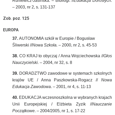
Runiewicz-Jasińska. – Bibliogr. //
Edukacja Dorosłych
.
– 2003, nr 2, s. 131-137
Zob. poz. 125
EUROPA
37.
AUTONOMIA szkół w Europie / Bogusław
Śliwerski //
Nowa Szkoła.
– 2000, nr 2, s. 45-53
38.
CO KRAJ to obyczaj / Anna Wojciechowska //
Głos
Nauczycielski.
– 2004, nr 32, s. 8
39.
DORADZTWO zawodowe w systemach szkolnych
krajów UE / Anna Paszkowska-Rogacz //
Nowa
Edukacja Zawodowa
. – 2001, nr 4, s. 11-13
40.
EDUKACJA wczesnoszkolna w wybranych krajach
Unii Europejskiej / Elżbieta Zyzik //
Nauczanie
Początkowe
. – 2004/2005, nr 1, s. 17-22