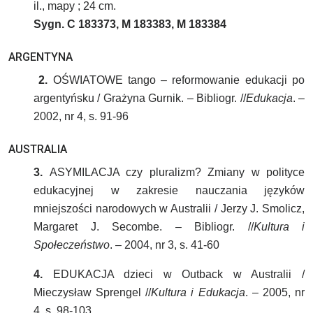
il., mapy ; 24 cm.
Sygn. C 183373, M 183383, M 183384
ARGENTYNA
2.
OŚWIATOWE tango – reformowanie edukacji po
argentyńsku / Grażyna Gurnik. – Bibliogr. //
Edukacja
. –
2002, nr 4, s. 91-96
AUSTRALIA
3.
ASYMILACJA czy pluralizm? Zmiany w polityce
edukacyjnej w zakresie nauczania języków
mniejszości narodowych w Australii / Jerzy J. Smolicz,
Margaret J. Secombe. – Bibliogr. //
Kultura i
Społeczeństwo
. – 2004, nr 3, s. 41-60
4.
EDUKACJA dzieci w Outback w Australii /
Mieczysław Sprengel //
Kultura i Edukacja
. – 2005, nr
4, s. 98-103