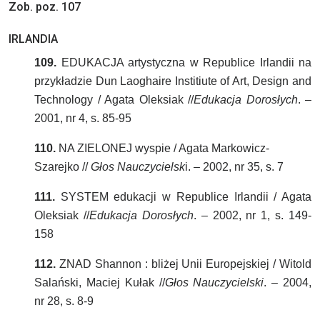
Zob. poz. 107
IRLANDIA
109.
EDUKACJA artystyczna w Republice Irlandii na
przykładzie Dun Laoghaire Institiute of Art, Design and
Technology / Agata Oleksiak //
Edukacja Dorosłych
. –
2001, nr 4, s. 85-95
110.
NA ZIELONEJ wyspie / Agata Markowicz-
Szarejko //
Głos Nauczycielsk
i. – 2002, nr 35, s. 7
111.
SYSTEM edukacji w Republice Irlandii / Agata
Oleksiak //
Edukacja Dorosłych
. – 2002, nr 1, s. 149-
158
112.
ZNAD Shannon : bliżej Unii Europejskiej / Witold
Salański, Maciej Kułak //
Głos Nauczycielski
. – 2004,
nr 28, s. 8-9