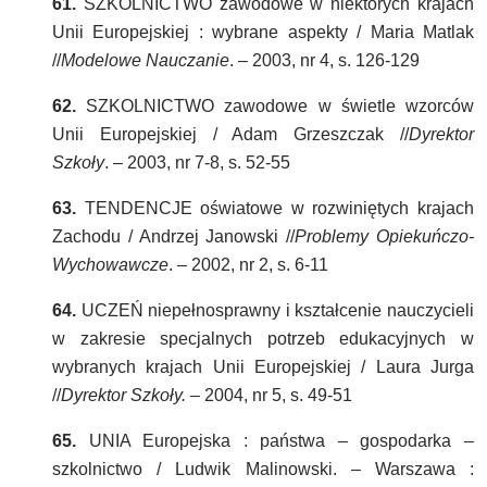
61.
SZKOLNICTWO zawodowe w niektórych krajach
Unii Europejskiej : wybrane aspekty / Maria Matlak
//
Modelowe Nauczanie
. – 2003, nr 4, s. 126-129
62.
SZKOLNICTWO zawodowe w świetle wzorców
Unii Europejskiej / Adam Grzeszczak //
Dyrektor
Szkoły
. – 2003, nr 7-8, s. 52-55
63.
TENDENCJE oświatowe w rozwiniętych krajach
Zachodu / Andrzej Janowski //
Problemy Opiekuńczo-
Wychowawcze
. – 2002, nr 2, s. 6-11
64.
UCZEŃ niepełnosprawny i kształcenie nauczycieli
w zakresie specjalnych potrzeb edukacyjnych w
wybranych krajach Unii Europejskiej / Laura Jurga
//
Dyrektor Szkoły.
– 2004, nr 5, s. 49-51
65.
UNIA Europejska : państwa – gospodarka –
szkolnictwo / Ludwik Malinowski. – Warszawa :