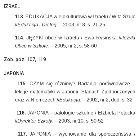
IZRAEL
113.
EDUKACJA wielokulturowa w Izraelu / Wita Szulc
//
Edukacja i Dialog
. – 2003, nr 8, s. 21-25
114.
JĘZYKI obce w Izraelu / Ewa Rysińska //
Języki
Obce w Szkole
. – 2005, nr 2, s. 58-60
Zob. poz. 107, 119
JAPONIA
115.
CZYM się różnimy? Badania porównawcze –
lekcje matematyki w Japonii, Stanach Zjednoczonych
oraz w Niemczech //
Edukacja
. – 2002, nr 2, dod. s. 32
116.
JAPONIA – patologie szkolne / Elżbieta Potocka
//
Dyrektor Szkoły
. – 2003, nr 10, s. 50-52
117.
JAPONIA – wychowanie dla społeczeństwa /