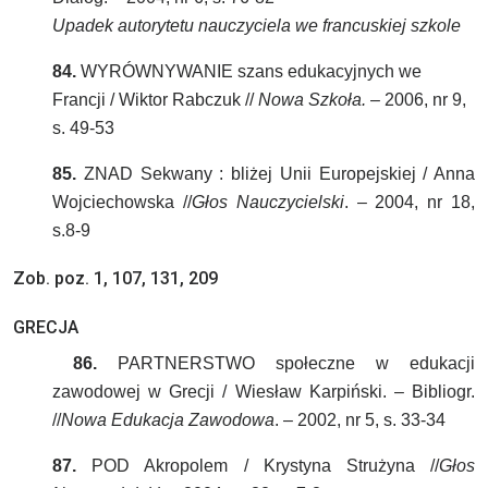
Upadek autorytetu nauczyciela we francuskiej szkole
84.
WYRÓWNYWANIE szans edukacyjnych we
Francji / Wiktor Rabczuk //
Nowa Szkoła.
– 2006, nr 9,
s. 49-53
85.
ZNAD Sekwany : bliżej Unii Europejskiej / Anna
Wojciechowska //
Głos Nauczycielski
. – 2004, nr 18,
s.8-9
Zob. poz. 1, 107, 131, 209
GRECJA
86.
PARTNERSTWO społeczne w edukacji
zawodowej w Grecji / Wiesław Karpiński. – Bibliogr.
//
Nowa Edukacja Zawodowa
. – 2002, nr 5, s. 33-34
87.
POD Akropolem / Krystyna Strużyna //
Głos