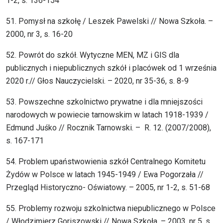
1-2, s. 136-154
51. Pomysł na szkołę / Leszek Pawelski // Nowa Szkoła. –
2000, nr 3, s. 16-20
52. Powrót do szkół. Wytyczne MEN, MZ i GIS dla
publicznych i niepublicznych szkół i placówek od 1 września
2020 r.// Głos Nauczycielski. – 2020, nr 35-36, s. 8-9
53. Powszechne szkolnictwo prywatne i dla mniejszości
narodowych w powiecie tarnowskim w latach 1918-1939 /
Edmund Juśko // Rocznik Tarnowski. – R. 12. (2007/2008),
s. 167-171
54. Problem upaństwowienia szkół Centralnego Komitetu
Żydów w Polsce w latach 1945-1949 / Ewa Pogorzała //
Przegląd Historyczno- Oświatowy. – 2005, nr 1-2, s. 51-68
55. Problemy rozwoju szkolnictwa niepublicznego w Polsce
/ Włodzimierz Goriszowski // Nowa Szkoła. – 2003, nr 5, s.