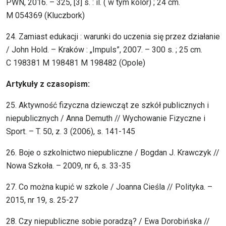
PWN, 2016. – 325, [3] s. : il. ( w tym kolor) ; 24 cm.
M 054369 (Kluczbork)
24. Zamiast edukacji : warunki do uczenia się przez działanie
/ John Hold. – Kraków : „Impuls”, 2007. – 300 s. ; 25 cm.
C 198381 M 198481 M 198482 (Opole)
Artykuły z czasopism:
25. Aktywność fizyczna dziewcząt ze szkół publicznych i
niepublicznych / Anna Demuth // Wychowanie Fizyczne i
Sport. – T. 50, z. 3 (2006), s. 141-145
26. Boje o szkolnictwo niepubliczne / Bogdan J. Krawczyk //
Nowa Szkoła. – 2009, nr 6, s. 33-35
27. Co można kupić w szkole / Joanna Cieśla // Polityka. –
2015, nr 19, s. 25-27
28. Czy niepubliczne sobie poradzą? / Ewa Dorobińska //