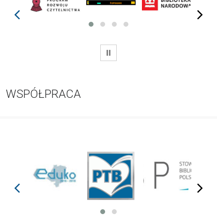
prev
next
WSTRZYMAJ
WSPÓŁPRACA
prev
next