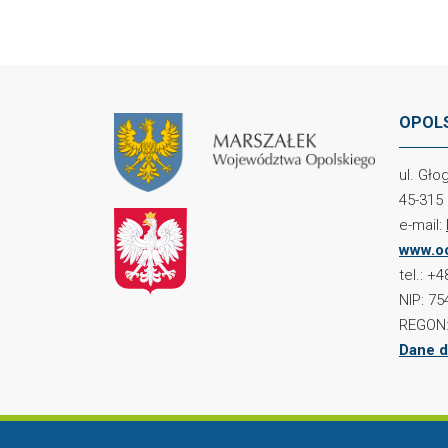
OPOLS
ul. Gł
45-315
e-mail:
www.oc
tel.: +
NIP: 75
REGON:
Dane d