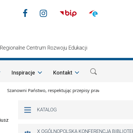
Nasze media społecznościow
Facebook
Instagram
n
Regionalne Centrum Rozwoju Edukacji
Inspiracje
Kontakt
Szanowni Państwo, respektując przepisy prawa i mając na wzgl
Na skróty
KATALOG
riusz
X OGÓLNOPOLSKA KONFERENCJA BIBLIOT