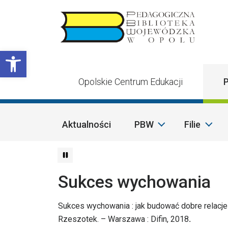
Przejdź do treści
Otwórz pasek narzędzi
Opolskie Centrum Edukacji
P
Aktualności
PBW
Filie
Sukces wychowania
Sukces wychowania : jak budować dobre relacje 
Rzeszotek. – Warszawa : Difin, 2018
.