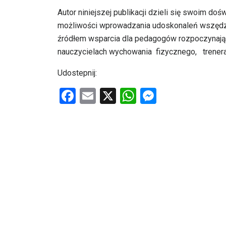
Autor niniejszej publikacji dzieli się swoim d
możliwości wprowadzania udoskonaleń wszędzie 
źródłem wsparcia dla pedagogów rozpoczynają
nauczycielach wychowania fizycznego, trenerach
Udostepnij:
F
E
X
W
M
a
m
h
es
ce
ail
at
se
b
s
n
o
A
g
o
p
er
k
p