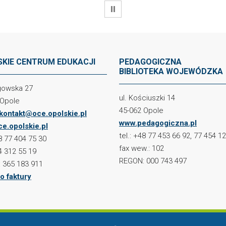
WSTRZYMAJ
KIE CENTRUM EDUKACJI
PEDAGOGICZNA
BIBLIOTEKA WOJEWÓDZKA
ogowska 27
ul. Kościuszki 14
 Opole
45-062 Opole
kontakt@oce.opolskie.pl
www.pedagogiczna.pl
e.opolskie.pl
tel.: +48 77 453 66 92, 77 454 1
48 77 404 75 30
fax wew.: 102
4 312 55 19
REGON: 000 743 497
 365 183 911
o faktury