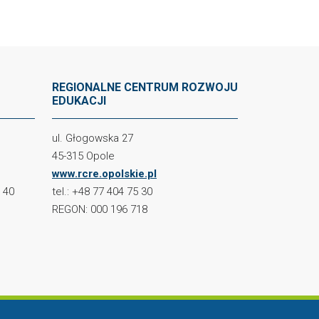
REGIONALNE CENTRUM ROZWOJU
EDUKACJI
ul. Głogowska 27
45-315 Opole
www.rcre.opolskie.pl
2 40
tel.: +48 77 404 75 30
REGON: 000 196 718