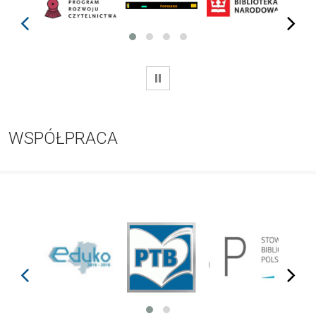
prev
next
WSTRZYMAJ
WSPÓŁPRACA
prev
next