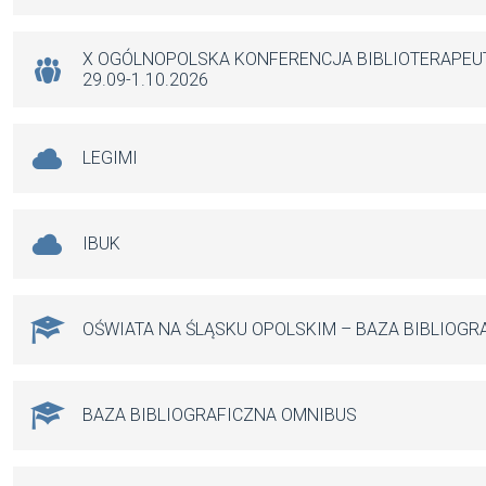
o
p
er
k
p
X OGÓLNOPOLSKA KONFERENCJA BIBLIOTERAPE
29.09-1.10.2026
LEGIMI
IBUK
OŚWIATA NA ŚLĄSKU OPOLSKIM – BAZA BIBLIOGR
BAZA BIBLIOGRAFICZNA OMNIBUS