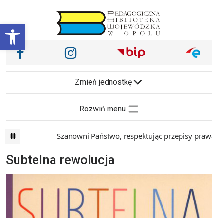
Przejdź do treści
Otwórz pasek narzędzi
Nasze media społecznościowe i inne
Facebook
Instagram
Main Navigation
Zmień jednostkę
Rozwiń menu
Szanowni Państwo, respektując przepisy prawa i ma
Subtelna rewolucja