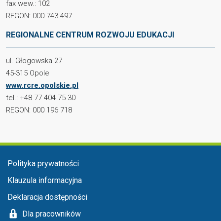
fax wew.: 102
REGON: 000 743 497
REGIONALNE CENTRUM ROZWOJU EDUKACJI
ul. Głogowska 27
45-315 Opole
www.rcre.opolskie.pl
tel.: +48 77 404 75 30
REGON: 000 196 718
Menu stopka
Polityka prywatności
Klauzula informacyjna
Deklaracja dostępności
Dla pracowników