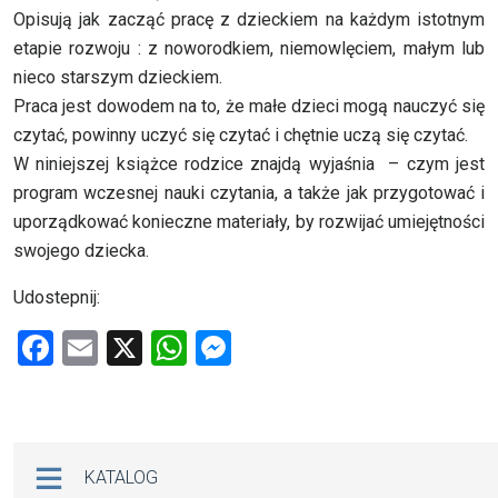
Opisują jak zacząć pracę z dzieckiem na każdym istotnym
etapie rozwoju : z noworodkiem, niemowlęciem, małym lub
nieco starszym dzieckiem.
Praca jest dowodem na to, że małe dzieci mogą nauczyć się
czytać, powinny uczyć się czytać i chętnie uczą się czytać.
W niniejszej książce rodzice znajdą wyjaśnia – czym jest
program wczesnej nauki czytania, a także jak przygotować i
uporządkować konieczne materiały, by rozwijać umiejętności
swojego dziecka.
Udostepnij:
F
E
X
W
M
a
m
h
es
ce
ail
at
se
b
s
n
Na skróty
KATALOG
o
A
g