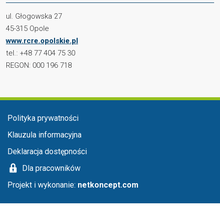
ul. Głogowska 27
45-315 Opole
www.rcre.opolskie.pl
tel.: +48 77 404 75 30
REGON: 000 196 718
Menu stopka
Polityka prywatności
Klauzula informacyjna
Deklaracja dostępności
Dla pracowników
Projekt i wykonanie:
netkoncept.com