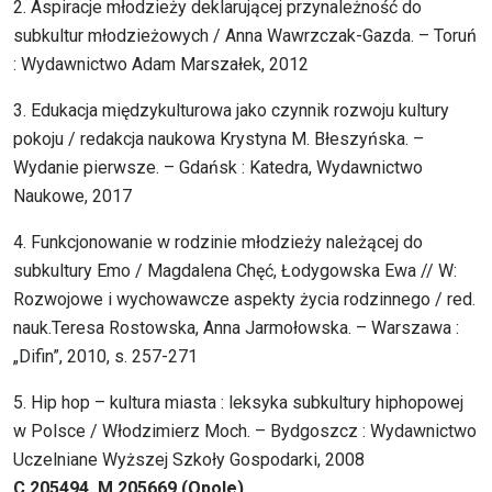
2. Aspiracje młodzieży deklarującej przynależność do
subkultur młodzieżowych / Anna Wawrzczak-Gazda. – Toruń
: Wydawnictwo Adam Marszałek, 2012
3. Edukacja międzykulturowa jako czynnik rozwoju kultury
pokoju / redakcja naukowa Krystyna M. Błeszyńska. –
Wydanie pierwsze. – Gdańsk : Katedra, Wydawnictwo
Naukowe, 2017
4. Funkcjonowanie w rodzinie młodzieży należącej do
subkultury Emo / Magdalena Chęć, Łodygowska Ewa // W:
Rozwojowe i wychowawcze aspekty życia rodzinnego / red.
nauk.Teresa Rostowska, Anna Jarmołowska. – Warszawa :
„Difin”, 2010, s. 257-271
5. Hip hop – kultura miasta : leksyka subkultury hiphopowej
w Polsce / Włodzimierz Moch. – Bydgoszcz : Wydawnictwo
Uczelniane Wyższej Szkoły Gospodarki, 2008
C 205494, M 205669 (Opole)