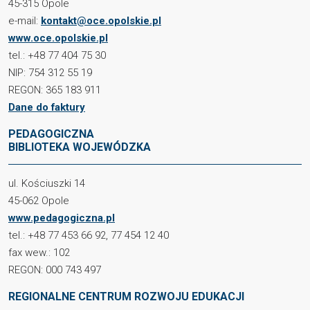
45-315 Opole
e-mail:
kontakt@oce.opolskie.pl
www.oce.opolskie.pl
tel.: +48 77 404 75 30
NIP: 754 312 55 19
REGON: 365 183 911
Dane do faktury
PEDAGOGICZNA
BIBLIOTEKA WOJEWÓDZKA
ul. Kościuszki 14
45-062 Opole
www.pedagogiczna.pl
tel.: +48 77 453 66 92, 77 454 12 40
fax wew.: 102
REGON: 000 743 497
REGIONALNE CENTRUM ROZWOJU EDUKACJI