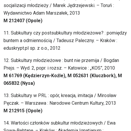
socjalizacji młodzieży / Marek Jędrzejewski. – Toruń :
Wydawnictwo Adam Marszałek, 2013
M 212407 (Opole)
11. Subkultury czy postsubkultury młodzieżowe? : pomiędzy
buntem a odmiennością / Tadeusz Paleczny. – Kraków :
eduskrypt.pl sp. z o.o., 2012
12. Subkultury młodzieżowe : bunt nie przemija / Bogdan
Prejs. – Wyd. 2, popr. i rozsz. – Katowice : „KOS”, 2010
M 61769 (Kędzierzyn-Koźle), M 052631 (Kluczbork), M
065832 (Nysa)
13. Subkultury w PRL : opór, kreacja, imitacja / Mirosław
Pęczak. – Warszawa : Narodowe Centrum Kultury, 2013
M 212915 (Opole)
14. Wartości członków subkultur młodzieżowych / Ewa
Sowa-Behtane. – Kraków : Akademia Ignatianum :