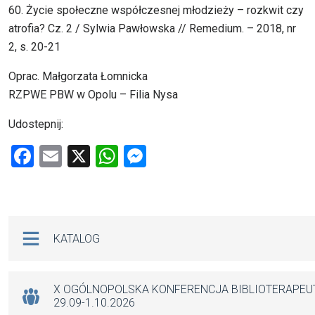
60. Życie społeczne współczesnej młodzieży – rozkwit czy
atrofia? Cz. 2 / Sylwia Pawłowska // Remedium. – 2018, nr
2, s. 20-21
Oprac. Małgorzata Łomnicka
RZPWE PBW w Opolu – Filia Nysa
Udostepnij:
F
E
X
W
M
a
m
h
es
ce
ail
at
se
b
s
n
Na skróty
KATALOG
o
A
g
o
p
er
k
p
X OGÓLNOPOLSKA KONFERENCJA BIBLIOTERAPE
29.09-1.10.2026