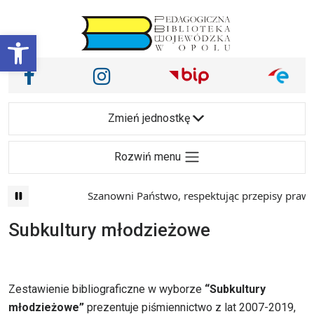
Przejdź do treści
Otwórz pasek narzędzi
Nasze media społecznościowe i inne
Facebook
Instagram
Main Navigation
Zmień jednostkę
Rozwiń menu
Szanowni Państwo, respektując przepisy prawa i maj
Subkultury młodzieżowe
Zestawienie bibliograficzne w wyborze
“Subkultury
młodzieżowe”
prezentuje piśmiennictwo z lat 2007-2019,