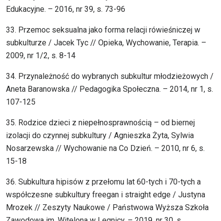
Edukacyjne. – 2016, nr 39, s. 73-96
33. Przemoc seksualna jako forma relacji rówieśniczej w
subkulturze / Jacek Tyc // Opieka, Wychowanie, Terapia. –
2009, nr 1/2, s. 8-14
34. Przynależność do wybranych subkultur młodzieżowych /
Aneta Baranowska // Pedagogika Społeczna. – 2014, nr 1, s.
107-125
35. Rodzice dzieci z niepełnosprawnością – od biernej
izolacji do czynnej subkultury / Agnieszka Żyta, Sylwia
Nosarzewska // Wychowanie na Co Dzień. – 2010, nr 6, s.
15-18
36. Subkultura hipisów z przełomu lat 60-tych i 70-tych a
współczesne subkultury freegan i straight edge / Justyna
Mrozek // Zeszyty Naukowe / Państwowa Wyższa Szkoła
Zawodowa im. Witelona w Legnicy. – 2019, nr 30, s.