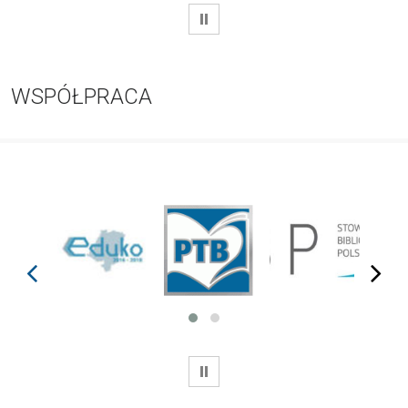
WSTRZYMAJ
WSPÓŁPRACA
prev
next
WSTRZYMAJ