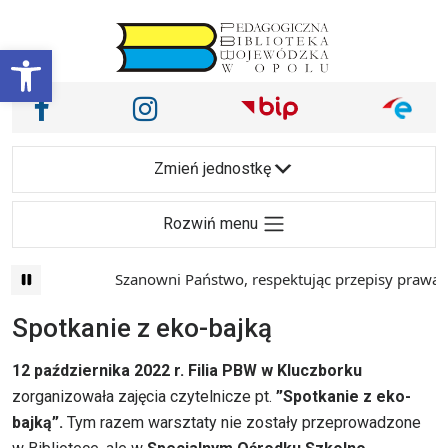
Przejdź do treści
Otwórz pasek narzędzi
Nasze media społecznościowe i inne
Facebook
Instagram
Main Navigation
Zmień jednostkę
Rozwiń menu
Szanowni Państwo, respektując przepisy prawa i 
Spotkanie z eko-bajką
12 października 2022 r. Filia PBW w Kluczborku
zorganizowała zajęcia czytelnicze pt.
”Spotkanie z eko-
bajką”.
Tym razem warsztaty nie zostały przeprowadzone