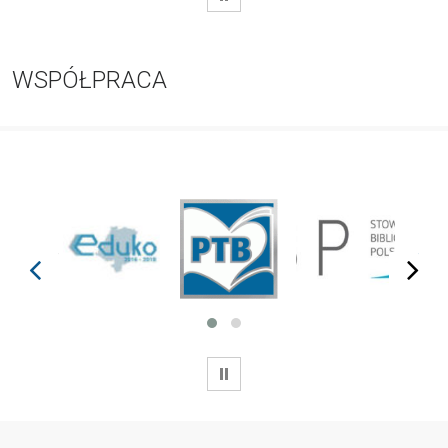
WSPÓŁPRACA
prev
next
WSTRZYMAJ