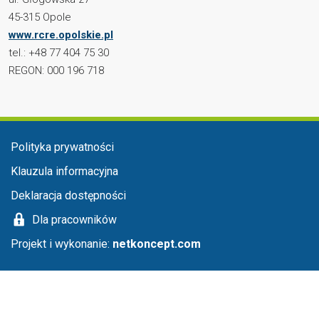
45-315 Opole
www.rcre.opolskie.pl
tel.: +48 77 404 75 30
REGON: 000 196 718
Menu stopka
Polityka prywatności
Klauzula informacyjna
Deklaracja dostępności
Dla pracowników
Projekt i wykonanie:
netkoncept.com