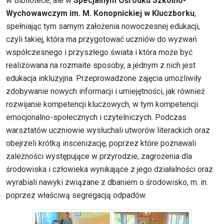
w Bibliotece, ale w
Specjalnym Ośrodku Szkolno-
Wychowawczym im. M. Konopnickiej w Kluczborku
,
spełniając tym samym założenia nowoczesnej edukacji,
czyli takiej, która ma przygotować uczniów do wyzwań
współczesnego i przyszłego świata i która może być
realizowana na rozmaite sposoby, a jednym z nich jest
edukacja inkluzyjna. Przeprowadzone zajęcia umożliwiły
zdobywanie nowych informacji i umiejętności, jak również
rozwijanie kompetencji kluczowych, w tym kompetencji
emocjonalno-społecznych i czytelniczych. Podczas
warsztatów uczniowie wysłuchali utworów literackich oraz
obejrzeli krótką inscenizację, poprzez które poznawali
zależności występujące w przyrodzie, zagrożenia dla
środowiska i człowieka wynikające z jego działalności oraz
wyrabiali nawyki związane z dbaniem o środowisko, m. in.
poprzez właściwą segregacją odpadów.