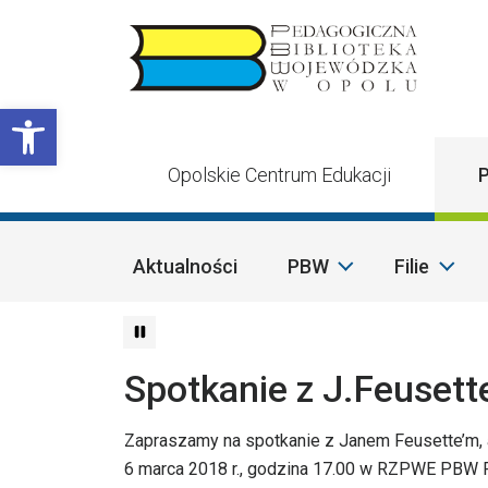
Przejdź do treści
Otwórz pasek narzędzi
Opolskie Centrum Edukacji
P
Aktualności
PBW
Filie
Spotkanie z J.Feuset
Zapraszamy na spotkanie z Janem Feusette’m,
6 marca 2018 r., godzina 17.00 w RZPWE PBW Fil