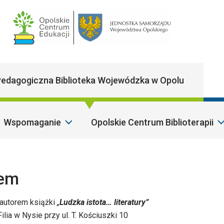
Main Navigatio
edagogiczna Biblioteka Wojewódzka w Opolu
Wspomaganie
Opolskie Centrum Biblioterapii
Sz
tem
 autorem książki
„
Ludzka istota… literatury”
ia w Nysie przy ul. T. Kościuszki 10