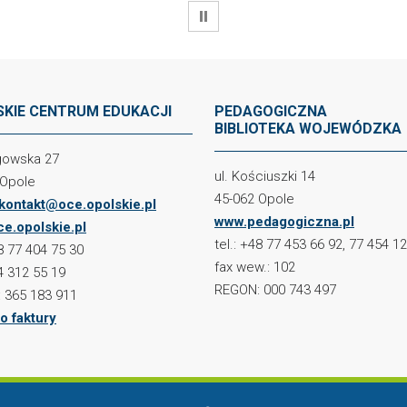
WSTRZYMAJ
KIE CENTRUM EDUKACJI
PEDAGOGICZNA
BIBLIOTEKA WOJEWÓDZKA
ogowska 27
ul. Kościuszki 14
 Opole
45-062 Opole
kontakt@oce.opolskie.pl
www.pedagogiczna.pl
e.opolskie.pl
tel.: +48 77 453 66 92, 77 454 1
48 77 404 75 30
fax wew.: 102
4 312 55 19
REGON: 000 743 497
 365 183 911
o faktury