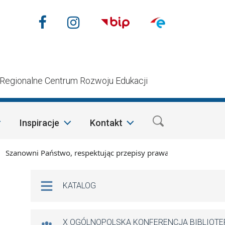
Nasze media społecznościow
Facebook
Instagram
n
Regionalne Centrum Rozwoju Edukacji
Inspiracje
Kontakt
anowni Państwo, respektując przepisy prawa i mając na względ
Na skróty
KATALOG
X OGÓLNOPOLSKA KONFERENCJA BIBLIOT