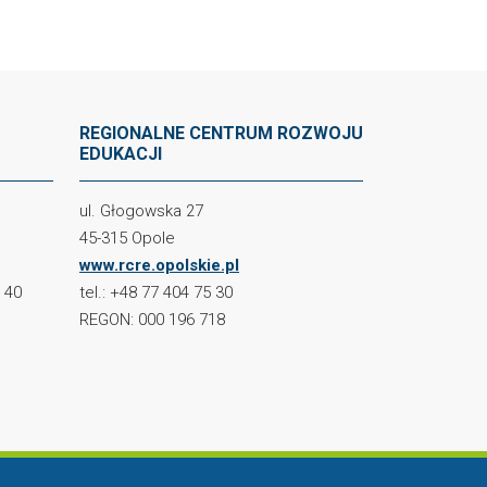
REGIONALNE CENTRUM ROZWOJU
EDUKACJI
ul. Głogowska 27
45-315 Opole
www.rcre.opolskie.pl
2 40
tel.: +48 77 404 75 30
REGON: 000 196 718