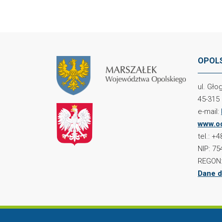
OPOLS
ul. Gł
45-315
e-mail:
www.oc
tel.: +
NIP: 75
REGON:
Dane d