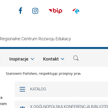
Nasze media społecznościow
Facebook
Instagram
n
Regionalne Centrum Rozwoju Edukacji
Inspiracje
Kontakt
zanowni Państwo, respektując przepisy prawa i mając na względ
Na skróty
KATALOG
ka
erem
X OGÓLNOPOLSKA KONFERENCJA BIBLIOT