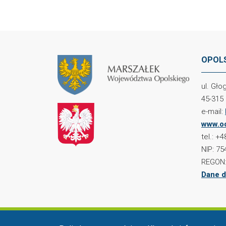
OPOLS
ul. Gł
45-315
e-mail:
www.oc
tel.: +
NIP: 75
REGON:
Dane d