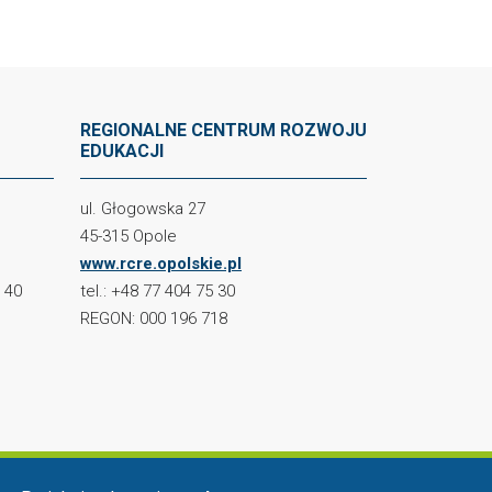
REGIONALNE CENTRUM ROZWOJU
EDUKACJI
ul. Głogowska 27
45-315 Opole
www.rcre.opolskie.pl
2 40
tel.: +48 77 404 75 30
REGON: 000 196 718