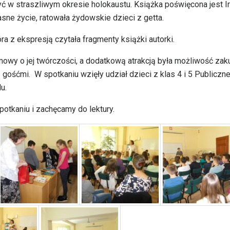
ć w straszliwym okresie holokaustu. Książka poświęcona jest I
sne życie, ratowała żydowskie dzieci z getta.
a z ekspresją czytała fragmenty książki autorki.
mowy o jej twórczości, a dodatkową atrakcją była możliwość zak
gośćmi. W spotkaniu wzięły udział dzieci z klas 4 i 5 Publiczne
u.
potkaniu i zachęcamy do lektury.