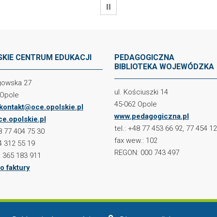
WSTRZYMAJ
KIE CENTRUM EDUKACJI
PEDAGOGICZNA
BIBLIOTEKA WOJEWÓDZKA
ogowska 27
ul. Kościuszki 14
 Opole
45-062 Opole
kontakt@oce.opolskie.pl
www.pedagogiczna.pl
e.opolskie.pl
tel.: +48 77 453 66 92, 77 454 1
48 77 404 75 30
fax wew.: 102
4 312 55 19
REGON: 000 743 497
 365 183 911
o faktury