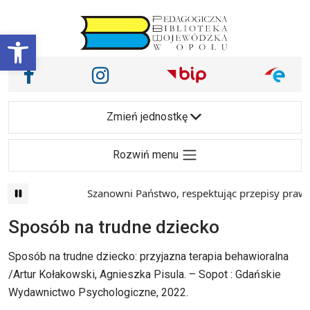
Przejdź do treści
Otwórz pasek narzędzi
Nasze media społecznościowe i inne
Facebook
Instagram
Main Navigation
Zmień jednostkę
Rozwiń menu
Szanowni Państwo, respektując przepisy prawa 
Sposób na trudne dziecko
Sposób na trudne dziecko: przyjazna terapia behawioralna
/Artur Kołakowski, Agnieszka Pisula. – Sopot : Gdańskie
Wydawnictwo Psychologiczne, 2022.