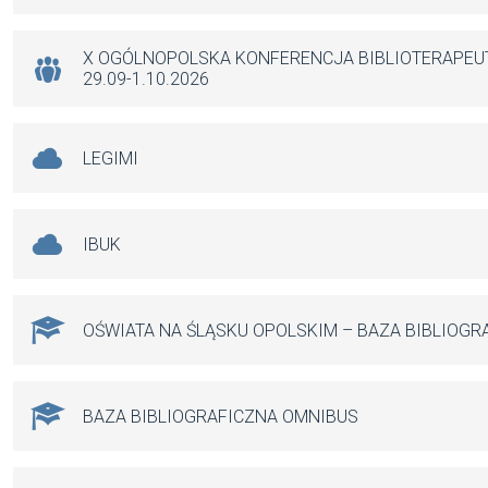
o
p
er
k
p
X OGÓLNOPOLSKA KONFERENCJA BIBLIOTERAPE
29.09-1.10.2026
LEGIMI
IBUK
OŚWIATA NA ŚLĄSKU OPOLSKIM – BAZA BIBLIOGR
BAZA BIBLIOGRAFICZNA OMNIBUS