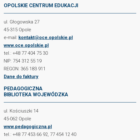
OPOLSKIE CENTRUM EDUKACJI
ul. Głogowska 27
45-315 Opole
e-mail:
kontakt@oce.opolskie.pl
www.oce.opolskie.pl
tel.: +48 77 404 75 30
NIP: 754 312 55 19
REGON: 365 183 911
Dane do faktury
PEDAGOGICZNA
BIBLIOTEKA WOJEWÓDZKA
ul. Kościuszki 14
45-062 Opole
www.pedagogiczna.pl
tel.: +48 77 453 66 92, 77 454 12 40