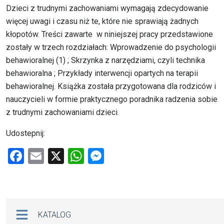
Dzieci z trudnymi zachowaniami wymagają zdecydowanie
więcej uwagi i czasu niż te, które nie sprawiają żadnych
kłopotów. Treści zawarte w niniejszej pracy przedstawione
zostały w trzech rozdziałach: Wprowadzenie do psychologii
behawioralnej (1) ; Skrzynka z narzędziami, czyli technika
behawioralna ; Przykłady interwencji opartych na terapii
behawioralnej. Książka została przygotowana dla rodziców i
nauczycieli w formie praktycznego poradnika radzenia sobie
z trudnymi zachowaniami dzieci.
Udostepnij:
F
E
X
W
M
a
m
h
es
ce
ail
at
se
b
s
n
Na skróty
KATALOG
o
A
g