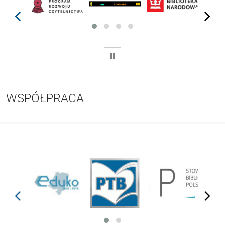
prev
next
WSTRZYMAJ
WSPÓŁPRACA
prev
next