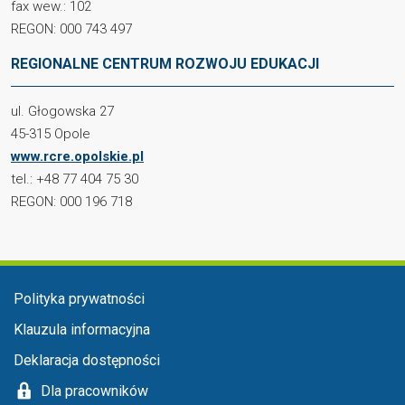
fax wew.: 102
REGON: 000 743 497
REGIONALNE CENTRUM ROZWOJU EDUKACJI
ul. Głogowska 27
45-315 Opole
www.rcre.opolskie.pl
tel.: +48 77 404 75 30
REGON: 000 196 718
Menu stopka
Polityka prywatności
Klauzula informacyjna
Deklaracja dostępności
Dla pracowników