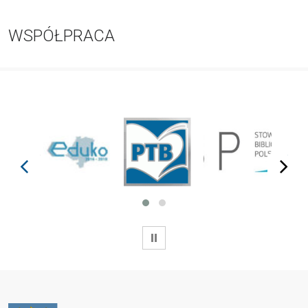
WSPÓŁPRACA
prev
next
WSTRZYMAJ