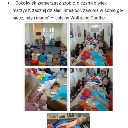
,,Co­kol­wiek za­mie­rzasz zro­bić, o czym­kolwiek
marzysz, zacznij działać. Śmiałość za­wiera w so­bie ge­
niusz, siłę i magię” – Johann Wolfgang Goethe