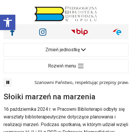
Przejdź do treści
Otwórz pasek narzędzi
Nasze media społecznościowe i inne
Facebook
Instagram
Main Navigation
Zmień jednostkę
Rozwiń menu
Szanowni Państwo, respektując przepisy prawa i m
Słoiki marzeń na marzenia
16 października 2024 r. w Pracowni Biblioterapii odbyły się
warsztaty biblioterapeutyczne dotyczące planowania i
realizacji marzeń. Podczas spotkania, w którym udział wzięli