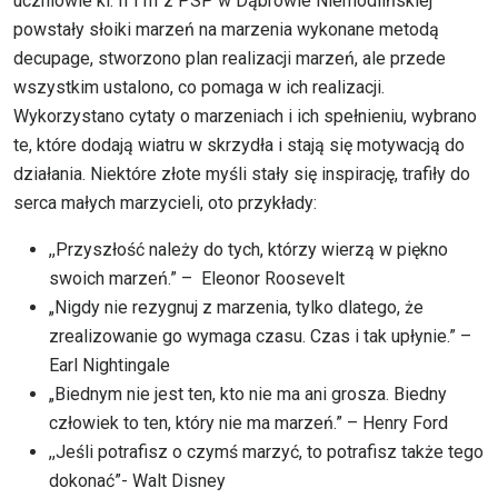
uczniowie kl. II i III z PSP w Dąbrowie Niemodlińskiej
powstały słoiki marzeń na marzenia wykonane metodą
decupage, stworzono plan realizacji marzeń, ale przede
wszystkim ustalono, co pomaga w ich realizacji.
Wykorzystano cytaty o marzeniach i ich spełnieniu, wybrano
te, które dodają wiatru w skrzydła i stają się motywacją do
działania. Niektóre złote myśli stały się inspirację, trafiły do
serca małych marzycieli, oto przykłady:
,,Przyszłość należy do tych, którzy wierzą w piękno
swoich marzeń.” – Eleonor Roosevelt
„Nigdy nie rezygnuj z marzenia, tylko dlatego, że
zrealizowanie go wymaga czasu. Czas i tak upłynie.” –
Earl Nightingale
„Biednym nie jest ten, kto nie ma ani grosza. Biedny
człowiek to ten, który nie ma marzeń.” – Henry Ford
,,Jeśli pot­ra­fisz o czymś marzyć, to pot­ra­fisz także te­go
dokonać”- Walt Disney