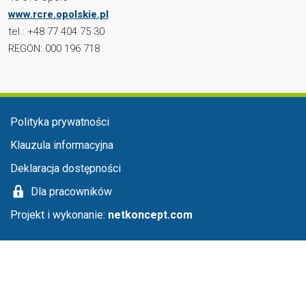
www.rcre.opolskie.pl
tel.: +48 77 404 75 30
REGON: 000 196 718
Menu stopka
Polityka prywatności
Klauzula informacyjna
Deklaracja dostępności
Dla pracowników
Projekt i wykonanie:
netkoncept.com