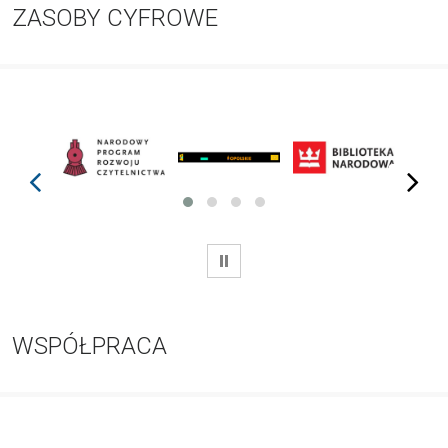
ZASOBY CYFROWE
prev
next
WSTRZYMAJ
WSPÓŁPRACA