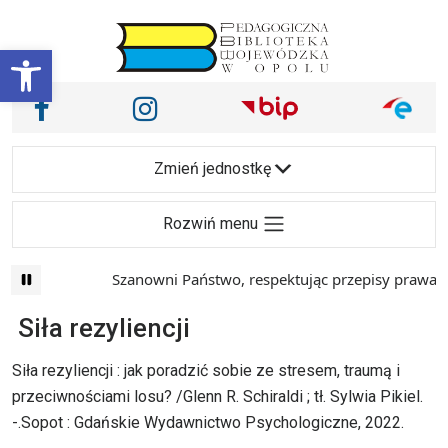
Przejdź do treści
Otwórz pasek narzędzi
Nasze media społecznościowe i inne
Facebook
Instagram
Main Navigation
Zmień jednostkę
Rozwiń menu
Szanowni Państwo, respektując przepisy prawa i m
Siła rezyliencji
Siła rezyliencji : jak poradzić sobie ze stresem, traumą i
przeciwnościami losu? /Glenn R. Schiraldi ; tł. Sylwia Pikiel.
-.Sopot : Gdańskie Wydawnictwo Psychologiczne, 2022.