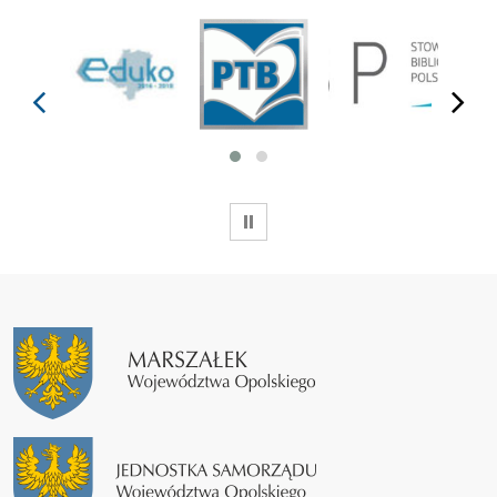
prev
next
WSTRZYMAJ