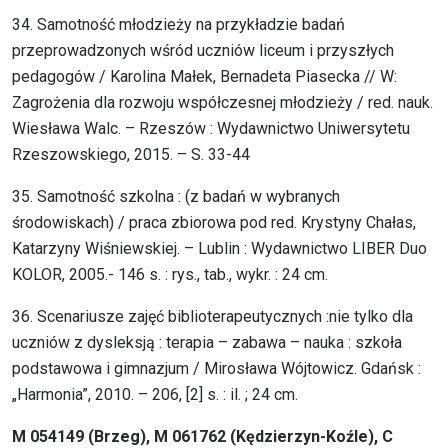
34. Samotność młodzieży na przykładzie badań
przeprowadzonych wśród uczniów liceum i przyszłych
pedagogów / Karolina Małek, Bernadeta Piasecka // W:
Zagrożenia dla rozwoju współczesnej młodzieży / red. nauk.
Wiesława Walc. – Rzeszów : Wydawnictwo Uniwersytetu
Rzeszowskiego, 2015. – S. 33-44
35. Samotność szkolna : (z badań w wybranych
środowiskach) / praca zbiorowa pod red. Krystyny Chałas,
Katarzyny Wiśniewskiej. – Lublin : Wydawnictwo LIBER Duo
KOLOR, 2005.- 146 s. : rys., tab., wykr. : 24 cm.
36. Scenariusze zajęć biblioterapeutycznych :nie tylko dla
uczniów z dysleksją : terapia – zabawa – nauka : szkoła
podstawowa i gimnazjum / Mirosława Wójtowicz. Gdańsk :
„Harmonia”, 2010. – 206, [2] s. : il. ; 24 cm.
M 054149 (Brzeg), M 061762 (Kędzierzyn-Koźle), C