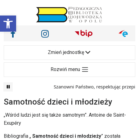
Przejdź do treści
Otwórz pasek narzędzi
Nasze media społecznościowe i inne
Facebook
Instagram
Main Navigation
Zmień jednostkę
Rozwiń menu
Szanowni Państwo, respektując przepisy prawa 
Samotność dzieci i młodzieży
„Wśród ludzi jest się także samotnym”. Antoine de Saint-
Exupéry
Bibliografia „
Samotność dzieci i młodzieży
” została