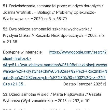
51. Doświadczanie samotności przez młodych dorosłych /
Joanna Wrótniak . – Bibliogr. // Problemy Opiekuńczo-
Wychowawcze. – 2020, nr 5, s. 68-79
52. Dwa oblicza samotności szkolnej wychowanka /
Krystyna Chałas // Roczniki Nauk Społecznych. – 2002, z. 2,
s. 21-35
Dostępne w Internecie:
https://www.google.com/search?
client=firefox-b-
d&q=51.+Dwa+oblicza+samotno%C5%9Bci+szkolnej+wycho
wanka+%2F+Krystyna+Cha%C5%82as+%2F%2F+Roczniki+N
auk+Spo%C5%82ecznych.+%E2%80%93+2002%2C+z.+2%2
C+s.+21-35
Dostęp: [styczeń 2025 r.]
53. Dzieci samotne w sieci / Marta Piątkowska // Gazeta
Wyborcza (Wyd. zasadnicze). – 2013, nr 292, s. 10