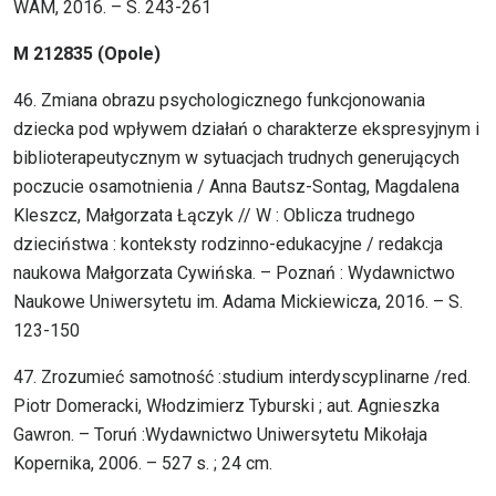
WAM, 2016. – S. 243-261
M 212835 (Opole)
46. Zmiana obrazu psychologicznego funkcjonowania
dziecka pod wpływem działań o charakterze ekspresyjnym i
biblioterapeutycznym w sytuacjach trudnych generujących
poczucie osamotnienia / Anna Bautsz-Sontag, Magdalena
Kleszcz, Małgorzata Łączyk // W : Oblicza trudnego
dzieciństwa : konteksty rodzinno-edukacyjne / redakcja
naukowa Małgorzata Cywińska. – Poznań : Wydawnictwo
Naukowe Uniwersytetu im. Adama Mickiewicza, 2016. – S.
123-150
47. Zrozumieć samotność :studium interdyscyplinarne /red.
Piotr Domeracki, Włodzimierz Tyburski ; aut. Agnieszka
Gawron. – Toruń :Wydawnictwo Uniwersytetu Mikołaja
Kopernika, 2006. – 527 s. ; 24 cm.