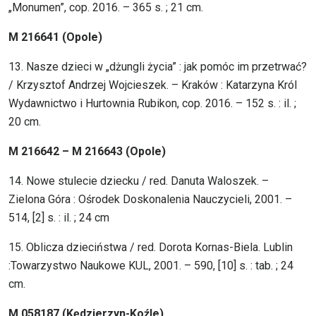
„Monumen”, cop. 2016. – 365 s. ; 21 cm.
M 216641 (Opole)
13. Nasze dzieci w „dżungli życia” : jak pomóc im przetrwać?
/ Krzysztof Andrzej Wojcieszek. – Kraków : Katarzyna Król
Wydawnictwo i Hurtownia Rubikon, cop. 2016. – 152 s. : il. ;
20 cm.
M 216642 – M 216643 (Opole)
14. Nowe stulecie dziecku / red. Danuta Waloszek. –
Zielona Góra : Ośrodek Doskonalenia Nauczycieli, 2001. –
514, [2] s. : il. ; 24 cm
15. Oblicza dzieciństwa / red. Dorota Kornas-Biela. Lublin
:Towarzystwo Naukowe KUL, 2001. – 590, [10] s. : tab. ; 24
cm.
M 058187 (Kędzierzyn-Koźle)