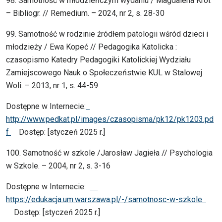
98. Samotność w młodzieńczym wydaniu / Magdalena Król.
– Bibliogr. // Remedium. – 2024, nr 2, s. 28-30
99. Samotność w rodzinie źródłem patologii wśród dzieci i
młodzieży / Ewa Kopeć // Pedagogika Katolicka :
czasopismo Katedry Pedagogiki Katolickiej Wydziału
Zamiejscowego Nauk o Społeczeństwie KUL w Stalowej
Woli. – 2013, nr 1, s. 44-59
Dostępne w Internecie:
http://www.pedkat.pl/images/czasopisma/pk12/pk1203.pd
f
Dostęp: [styczeń 2025 r.]
100. Samotność w szkole /Jarosław Jagieła // Psychologia
w Szkole. – 2004, nr 2, s. 3-16
Dostępne w Internecie:
https://edukacja.um.warszawa.pl/-/samotnosc-w-szkole
Dostęp: [styczeń 2025 r.]