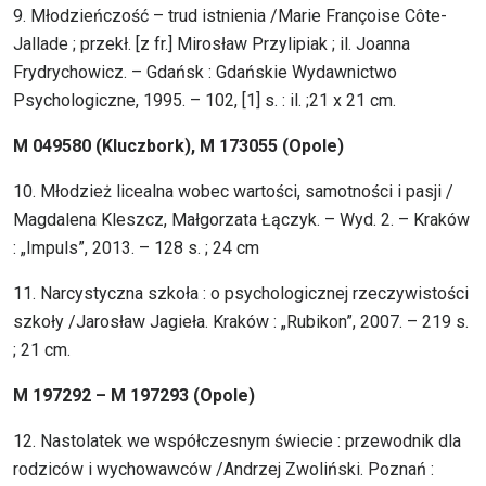
9. Młodzieńczość – trud istnienia /Marie Françoise Côte-
Jallade ; przekł. [z fr.] Mirosław Przylipiak ; il. Joanna
Frydrychowicz. – Gdańsk : Gdańskie Wydawnictwo
Psychologiczne, 1995. – 102, [1] s. : il. ;21 x 21 cm.
M 049580 (Kluczbork), M 173055 (Opole)
10. Młodzież licealna wobec wartości, samotności i pasji /
Magdalena Kleszcz, Małgorzata Łączyk. – Wyd. 2. – Kraków
: „Impuls”, 2013. – 128 s. ; 24 cm
11. Narcystyczna szkoła : o psychologicznej rzeczywistości
szkoły /Jarosław Jagieła. Kraków : „Rubikon”, 2007. – 219 s.
; 21 cm.
M 197292 – M 197293 (Opole)
12. Nastolatek we współczesnym świecie : przewodnik dla
rodziców i wychowawców /Andrzej Zwoliński. Poznań :