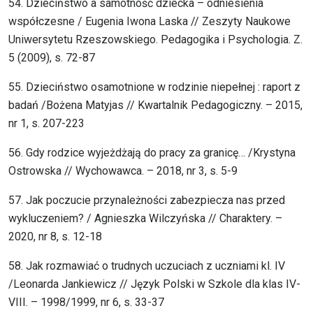
54. Dzieciństwo a samotność dziecka – odniesienia
współczesne / Eugenia Iwona Laska // Zeszyty Naukowe
Uniwersytetu Rzeszowskiego. Pedagogika i Psychologia. Z.
5 (2009), s. 72-87
55. Dzieciństwo osamotnione w rodzinie niepełnej : raport z
badań /Bożena Matyjas // Kwartalnik Pedagogiczny. – 2015,
nr 1, s. 207-223
56. Gdy rodzice wyjeżdżają do pracy za granicę… /Krystyna
Ostrowska // Wychowawca. – 2018, nr 3, s. 5-9
57. Jak poczucie przynależności zabezpiecza nas przed
wykluczeniem? / Agnieszka Wilczyńska // Charaktery. –
2020, nr 8, s. 12-18
58. Jak rozmawiać o trudnych uczuciach z uczniami kl. IV
/Leonarda Jankiewicz // Język Polski w Szkole dla klas IV-
VIII. – 1998/1999, nr 6, s. 33-37