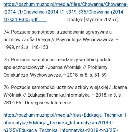
https://bazhum.muzhp.pl/media/files/Chowanna/Chowanna-
r2014-t1/Chowanna-r2014-t1-s319-335/Chowanna-r2014-
t1-s319-335.pdf
Dostęp: [styczeń 2025 r.]
74. Poczucie samotności a zachowania agresywne u
uczniów /Zofia Dołęga // Psychologia Wychowawcza. –
1999, nr 2, s. 146-153
75. Poczucie samotności młodzieży w dobie portali
społecznościowych /Joanna Wrótniak // Problemy
Opiekuńczo-Wychowawcze. – 2018, nr 8, s. 51-59
76. Poczucie samotności uczniów szkoły wiejskiej / Joanna
Wrótniak // Edukacja.Technika.Informatyka. – 2018, nr 3, s.
281-286 Dostępne w Internecie :
https://bazhum.muzhp.pl/media//files/Edukacja_Technika_I
nformatyka/Edukacja_Technika_Informatyka-r2018-t-
n3(25)/Edukacja_Technika_Informatyka-r2018-t-n3(25)-