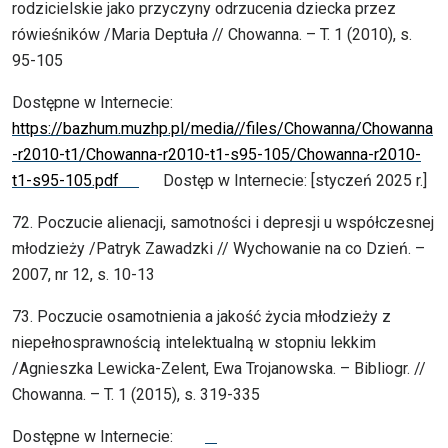
rodzicielskie jako przyczyny odrzucenia dziecka przez
rówieśników /Maria Deptuła // Chowanna. – T. 1 (2010), s.
95-105
Dostępne w Internecie:
https://bazhum.muzhp.pl/media//files/Chowanna/Chowanna
-r2010-t1/Chowanna-r2010-t1-s95-105/Chowanna-r2010-
t1-s95-105.pdf
Dostęp w Internecie: [styczeń 2025 r.]
72. Poczucie alienacji, samotności i depresji u współczesnej
młodzieży /Patryk Zawadzki // Wychowanie na co Dzień. –
2007, nr 12, s. 10-13
73. Poczucie osamotnienia a jakość życia młodzieży z
niepełnosprawnością intelektualną w stopniu lekkim
/Agnieszka Lewicka-Zelent, Ewa Trojanowska. – Bibliogr. //
Chowanna. – T. 1 (2015), s. 319-335
Dostępne w Internecie: