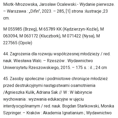
Miotk-Mrozowska, Jarosław Ocalewski.- Wydanie pierwsze.
– Warszawa : „Difin”, 2023. – 285, [1] strona :ilustracje ;23
cm.
M 055985 (Brzeg), M 65789 KK (Kędzierzyn-Koźle), M
063094, M 063172 (Kluczbork), M 071422 (Nysa), M
227565 (Opole)
44. Zagrożenia dla rozwoju współczesnej młodzieży / red.
nauk. Wiesława Walc. – Rzeszów : Wydawnictwo
Uniwersytetu Rzeszowskiego, 2015. – 175 s. : il. ; 24 cm
45. Zasoby społeczne i podmiotowe chroniące młodzież
przed destrukcyjnymi następstwami osamotnienia
/Agnieszka Kulik, Adriana Sak // W : W labiryncie
wychowania : wyzwania edukacyjne w ujęciu
interdyscyplinarnym / red. nauk. Bogdan Stańkowski, Monika
Szpringer. – Kraków : Akademia Ignatianium ; Wydawnictwo