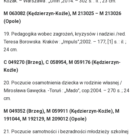
Kozak. – Warszawa : „Difin”,2014. – 302 s. : il. ; 23 cm.
M 063082 (Kędzierzyn-Koźle), M 213025 – M 213026
(Opole)
19. Pedagogika wobec zagrożeń, kryzysów i nadziei /red.
Teresa Borowska. Kraków : „Impuls”,2002. – 177, [1] s. : il. ;
24 cm.
C 049270 (Brzeg), C 058954, M 059176 (Kędzierzyn-
Koźle)
20. Poczucie osamotnienia dziecka w rodzinie własnej /
Mirosława Gawęcka. -Toruń : „Mado”, cop.2004. – 270 s. ; 24
cm.
M 049352 (Brzeg), M 059911 (Kędzierzyn-Koźle), M
191044, M 192129, M 209012 (Opole)
21. Poczucie samotności i bezradności młodzieży szkolnej