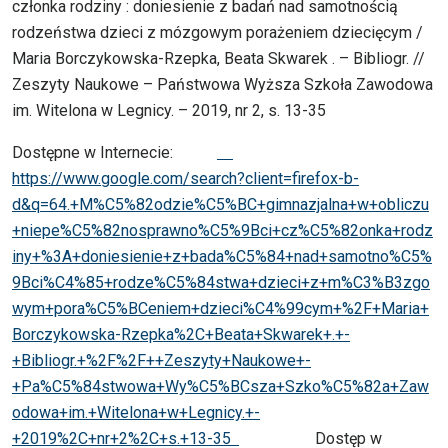
członka rodziny : doniesienie z badań nad samotnością
rodzeństwa dzieci z mózgowym porażeniem dziecięcym /
Maria Borczykowska-Rzepka, Beata Skwarek . – Bibliogr. //
Zeszyty Naukowe – Państwowa Wyższa Szkoła Zawodowa
im. Witelona w Legnicy. – 2019, nr 2, s. 13-35
Dostępne w Internecie:
https://www.google.com/search?client=firefox-b-
d&q=64.+M%C5%82odzie%C5%BC+gimnazjalna+w+obliczu
+niepe%C5%82nosprawno%C5%9Bci+cz%C5%82onka+rodz
iny+%3A+doniesienie+z+bada%C5%84+nad+samotno%C5%
9Bci%C4%85+rodze%C5%84stwa+dzieci+z+m%C3%B3zgo
wym+pora%C5%BCeniem+dzieci%C4%99cym+%2F+Maria+
Borczykowska-Rzepka%2C+Beata+Skwarek+.+-
+Bibliogr.+%2F%2F++Zeszyty+Naukowe+-
+Pa%C5%84stwowa+Wy%C5%BCsza+Szko%C5%82a+Zaw
odowa+im.+Witelona+w+Legnicy.+-
+2019%2C+nr+2%2C+s.+13-35
Dostęp w