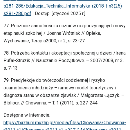
s281-286/Edukacja_Technika_Informatyka-r2018-t-n3(25)-
s281-286.pdf
Dostęp: [styczeń 2025 r.]
77. Poczucie samotności u uczniów rozpoczynających nowy
etap nauki szkolnej / Joanna Wrótniak // Opieka,
Wychowanie, Terapia2000, nr 2, s. 23-27
78. Potrzeba kontaktu i akceptacji społecznej u dzieci /Irena
Pufal-Struzik // Nauczanie Początkowe. – 2007/2008, nr 3,
s. 7-13
79. Predylekcje do twórczości codziennej i ryzyko
osamotnienia młodzieży – ramowy model teoretyczny i
diagnoza stanu w obszarze zjawisk / Małgorzata Łączyk. –
Bibliogr. // Chowanna. – T. 1 (2011), s. 227-244
Dostępne w Internecie:
https://bazhum.muzhp.pl/media/files/Chowanna/Chowanna-