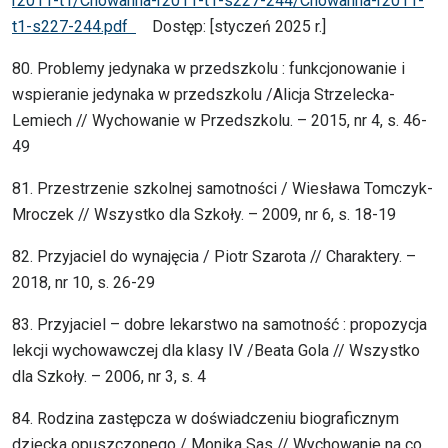
r2011-t1/Chowanna-r2011-t1-s227-244/Chowanna-r2011-
t1-s227-244.pdf
Dostęp: [styczeń 2025 r.]
80. Problemy jedynaka w przedszkolu : funkcjonowanie i
wspieranie jedynaka w przedszkolu /Alicja Strzelecka-
Lemiech // Wychowanie w Przedszkolu. – 2015, nr 4, s. 46-
49
81. Przestrzenie szkolnej samotności / Wiesława Tomczyk-
Mroczek // Wszystko dla Szkoły. – 2009, nr 6, s. 18-19
82. Przyjaciel do wynajęcia / Piotr Szarota // Charaktery. –
2018, nr 10, s. 26-29
83. Przyjaciel – dobre lekarstwo na samotność : propozycja
lekcji wychowawczej dla klasy IV /Beata Gola // Wszystko
dla Szkoły. – 2006, nr 3, s. 4
84. Rodzina zastępcza w doświadczeniu biograficznym
dziecka opuszczonego / Monika Sas // Wychowanie na co