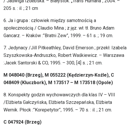
/ Jadwiga Izdebska. – Białystok: „Trans Humana”, 2004. –
205 s. : il. ; 21 cm
6. Ja i grupa : człowiek między samotnością a
społecznością / Claudio Mina ; z jęz. wł. tł. Bruno Adam
Gancarz. – Kraków :”Bratni Zew”, 1999. – 61 s. ; 19 cm.
7. Jedynacy /Jill Pitkeathley, David Emerson ; przekł. Izabela
Szyszkowska-Andruszko, Robert Waśkiewicz. – Warszawa
:Jacek Santorski & CO, 1995. – 300, [4] s. ; 21 cm.
M 048040 (Brzeg), M 055222 (Kędzierzyn-Koźle), C
048409 (Kluczbork), M 173517 – M 173518 (Opole)
8. Konspekty godzin wychowawczych dla klas IV – VIII
/Elżbieta Gałczyńska, Elżbieta Szczepańska, Elżbieta
Wernik. Płock :”Korepetytor”, 1995. – 70 s. : il. ; 21 cm.
C 047924 (Brzeg)