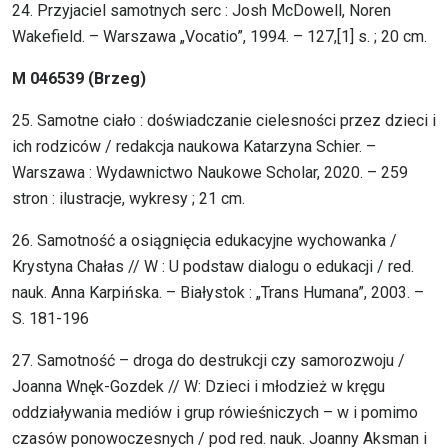
24. Przyjaciel samotnych serc : Josh McDowell, Noren
Wakefield. – Warszawa „Vocatio”, 1994. – 127,[1] s. ; 20 cm.
M 046539 (Brzeg)
25. Samotne ciało : doświadczanie cielesności przez dzieci i
ich rodziców / redakcja naukowa Katarzyna Schier. –
Warszawa : Wydawnictwo Naukowe Scholar, 2020. – 259
stron : ilustracje, wykresy ; 21 cm.
26. Samotność a osiągnięcia edukacyjne wychowanka /
Krystyna Chałas // W : U podstaw dialogu o edukacji / red.
nauk. Anna Karpińska. – Białystok : „Trans Humana”, 2003. –
S. 181-196
27. Samotność – droga do destrukcji czy samorozwoju /
Joanna Wnęk-Gozdek // W: Dzieci i młodzież w kręgu
oddziaływania mediów i grup rówieśniczych – w i pomimo
czasów ponowoczesnych / pod red. nauk. Joanny Aksman i