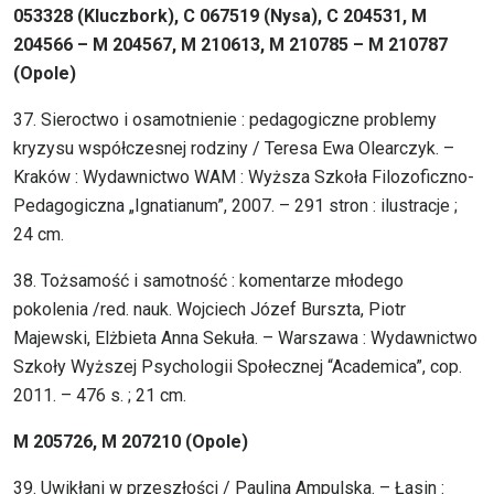
053328 (Kluczbork), C 067519 (Nysa), C 204531, M
204566 – M 204567, M 210613, M 210785 – M 210787
(Opole)
37. Sieroctwo i osamotnienie : pedagogiczne problemy
kryzysu współczesnej rodziny / Teresa Ewa Olearczyk. –
Kraków : Wydawnictwo WAM : Wyższa Szkoła Filozoficzno-
Pedagogiczna „Ignatianum”, 2007. – 291 stron : ilustracje ;
24 cm.
38. Tożsamość i samotność : komentarze młodego
pokolenia /red. nauk. Wojciech Józef Burszta, Piotr
Majewski, Elżbieta Anna Sekuła. – Warszawa : Wydawnictwo
Szkoły Wyższej Psychologii Społecznej “Academica”, cop.
2011. – 476 s. ; 21 cm.
M 205726, M 207210 (Opole)
39. Uwikłani w przeszłości / Paulina Ampulska. – Łasin :