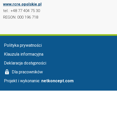
www.rcre.opolskie.pl
tel.: +48 77 404 75 30
REGON: 000 196 718
Menu stopka
Polityka prywatności
Klauzula informacyjna
Deklaracja dostępności
Dla pracowników
Projekt i wykonanie:
netkoncept.com