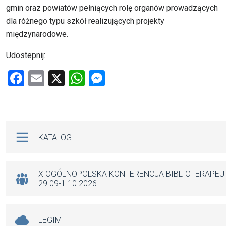
gmin oraz powiatów pełniących rolę organów prowadzących
dla różnego typu szkół realizujących projekty
międzynarodowe.
Udostepnij:
F
E
X
W
M
a
m
h
es
ce
ail
at
se
b
s
n
Na skróty
KATALOG
o
A
g
o
p
er
k
p
X OGÓLNOPOLSKA KONFERENCJA BIBLIOTERAPE
29.09-1.10.2026
LEGIMI