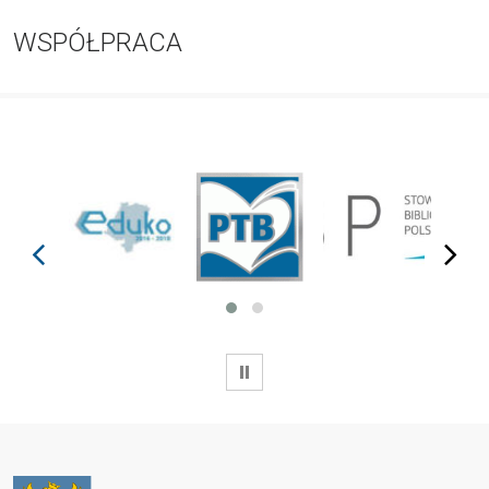
WSPÓŁPRACA
prev
next
WSTRZYMAJ