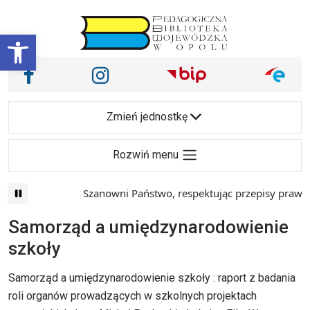
Przejdź do treści
Otwórz pasek narzędzi
Nasze media społecznościowe i inne
Facebook
Instagram
Main Navigation
Zmień jednostkę
Rozwiń menu
Szanowni Państwo, respektując przepisy prawa i
Samorząd a umiędzynarodowienie
szkoły
Samorząd a umiędzynarodowienie szkoły : raport z badania
roli organów prowadzących w szkolnych projektach