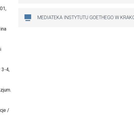
01,
MEDIATEKA INSTYTUTU GOETHEGO W KRAK
ina
i
 3-4,
azjum.
cje /