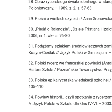
28. Obraz rycerskiego świata idealnego w star
Polonistyczny. – 1989, z. 2, s. 57-63
29. Pieśni o wielkich czynach / Anna Gronowska. 
30. „Pieśń o Rolandzie”, „Dzieje Tristiana i Izol
2006, nr 1, wkł. s. 76-80
31. Podążamy szlakiem średniowiecznych zamków
Kosyra-Cieślak // Język Polski w Gimnazjum. – 
32. Polski rycerz we francuskiej powieści (Anto
Historii Sztuki / Poznańskie Towarzystwo Przyja
33. Polska epika rycerska w edukacji szkolnej /
105-110
34. Powiew historii… czyli spotkanie z rycerza
// Język Polski w Szkole dla klas IV-VI. – 2003/