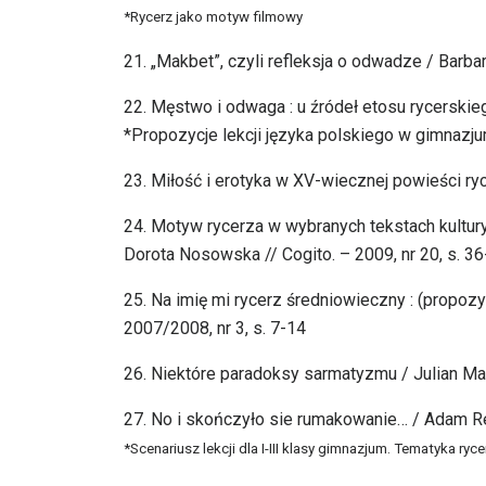
*Rycerz jako motyw filmowy
21. „Makbet”, czyli refleksja o odwadze / Barba
22. Męstwo i odwaga : u źródeł etosu rycerskieg
*Propozycje lekcji języka polskiego w gimnazj
23. Miłość i erotyka w XV-wiecznej powieści ryce
24. Motyw rycerza w wybranych tekstach kultu
Dorota Nosowska // Cogito. – 2009, nr 20, s. 3
25. Na imię mi rycerz średniowieczny : (propo
2007/2008, nr 3, s. 7-14
26. Niektóre paradoksy sarmatyzmu / Julian Maśl
27. No i skończyło sie rumakowanie… / Adam Re
*Scenariusz lekcji dla I-III klasy gimnazjum. Tematyka ry