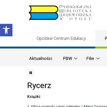
Przejdź do treści
Otwórz pasek narzędzi
Opolskie Centrum Edukacji
P
Aktualności
PBW
Filie
Rycerz
Książki:
1. Ethos rycerski i jego odmiany / Maria Oss