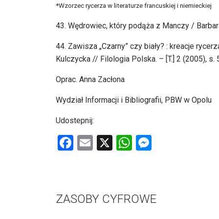
*Wzorzec rycerza w literaturze francuskiej i niemieckiej
43. Wędrowiec, który podąża z Manczy / Barbara
44. Zawisza „Czarny” czy biały? : kreacje rycer
Kulczycka // Filologia Polska. – [T.] 2 (2005), s.
Oprac. Anna Zacłona
Wydział Informacji i Bibliografii, PBW w Opolu
Udostepnij:
F
E
X
W
M
a
m
h
es
ce
ail
at
se
b
s
n
ZASOBY CYFROWE
o
A
g