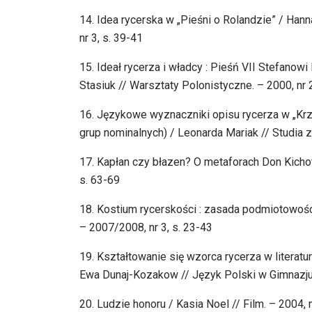
14. Idea rycerska w „Pieśni o Rolandzie” / Ha
nr 3, s. 39-41
15. Ideał rycerza i władcy : Pieśń VII Stefanow
Stasiuk // Warsztaty Polonistyczne. – 2000, nr 
16. Językowe wyznaczniki opisu rycerza w „Krz
grup nominalnych) / Leonarda Mariak // Studia z F
17. Kapłan czy błazen? O metaforach Don Kichot
s. 63-69
18. Kostium rycerskości : zasada podmiotowośc
– 2007/2008, nr 3, s. 23-43
19. Kształtowanie się wzorca rycerza w literat
Ewa Dunaj-Kozakow // Język Polski w Gimnazjum
20. Ludzie honoru / Kasia Noel // Film. – 2004, n