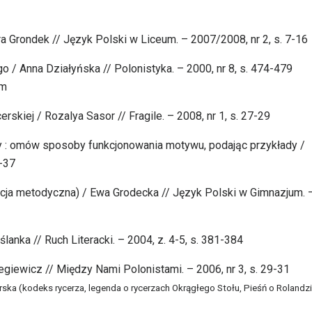
ra Grondek // Język Polski w Liceum. – 2007/2008, nr 2, s. 7-16
o / Anna Działyńska // Polonistyka. – 2000, nr 8, s. 474-479
um
rskiej / Rozalya Sasor // Fragile. – 2008, nr 1, s. 27-29
ry : omów sposoby funkcjonowania motywu, podając przykłady /
6-37
zycja metodyczna) / Ewa Grodecka // Język Polski w Gimnazjum. 
anka // Ruch Literacki. – 2004, z. 4-5, s. 381-384
giewicz // Między Nami Polonistami. – 2006, nr 3, s. 29-31
cerska (kodeks rycerza, legenda o rycerzach Okrągłego Stołu, Pieśń o Rolandz