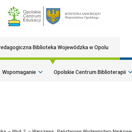
Main Navigatio
edagogiczna Biblioteka Wojewódzka w Opolu
Wspomaganie
Opolskie Centrum Biblioterapii
Szan
owska. – Wyd. 2. – Warszawa : Państwowe Wydawnictwo Naukowe