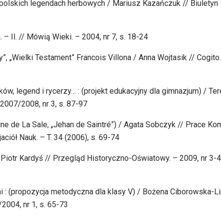
opolskich legendach herbowych / Mariusz Kazańczuk // Biuletyn
– Il. // Mówią Wieki. – 2004, nr 7, s. 18-24
dy”, „Wielki Testament” Francois Villona / Anna Wojtasik // Cogito
, legend i rycerzy… : (projekt edukacyjny dla gimnazjum) / Te
2007/2008, nr 3, s. 87-97
ine de La Sale, „Jehan de Saintré”) / Agata Sobczyk // Prace Kom
ciół Nauk. – T. 34 (2006), s. 69-74
 Piotr Kardyś // Przegląd Historyczno-Oświatowy. – 2009, nr 3-4,
mi : (propozycja metodyczna dla klasy V) / Bożena Ciborowska-L
2004, nr 1, s. 65-73