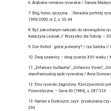
6. Arabskie romanse rycerskie / Danuta Madeyska
7. Bóg, honor, ojczyzna… : literackie portrety r
1999/2000, nr 2, s. 35-44
8. Być zakochanym należało do obowiązków rycer
Katarzyna Leśniak // Wszystko dla Szkoły. – 200
9. Don Kichot : gdzie jesteśmy? / Iza Galicka // 
10. Dwaj szaleńcy – dwaj rycerze XVII wieku / K
11. „Enfances Guillaume”, „Enfances Vivien”, „
starofrancuskiej epiki rycerskiej / Anna Gronow
12. Etos rycerski zagrożony. Rzeczywistość pok
Polonistyczne. – Seria 40 (1984), s. 287-334
13. Hamlet a Donkiszot, czyli : przekonania czy 
294