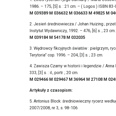
1986. – 175, [5] s. : 21 cm. – ( Logos ) ISBN 8
M 039389 M 036632 M 036633 M 49825 M 04
2. Jesień średniowiecza / Johan Huizing ; prze
Instytut Wydawniczy, 1992. – 476, [6] s. ; 23 
M 039184 M 54178 M 032035
3. Wędrowcy fikcyjnych światów : pielgrzym, ry
Terytoria” cop. 1996. – 204, [3] s. ; 23 cm.
4. Zawisza Czarny w historii i legendzie / An
333, [3] s. : il., portr. ; 20 cm.
M 029466 M 029467 M 36964 M 27108 M 024
Artykuły z czasopism:
5. Antonius Block: średniowieczny rycerz wed
2007/2008, nr 3, s. 98-106