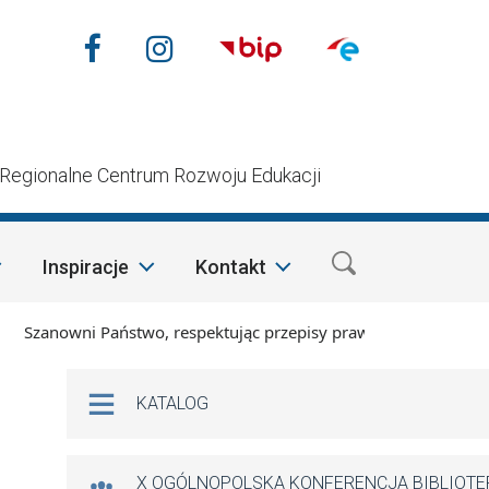
Nasze media społecznościow
Facebook
Instagram
n
Regionalne Centrum Rozwoju Edukacji
Inspiracje
Kontakt
owni Państwo, respektując przepisy prawa i mając na względzi
Na skróty
KATALOG
X OGÓLNOPOLSKA KONFERENCJA BIBLIOT
,