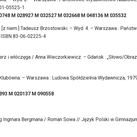
3-01-05525-1
0748 M 028927 M 032527 M 032668 M 048136 M 035532
ł. [z niem.] Tadeusz Brzostowski. – Wyd. 4. – Warszawa : Państ
cm. ISBN 83-06-02225-4
cerz i włóczęga / Anna Wieczorkiewicz. – Gdańsk : „Słowo/Obraz
na Klubówna. – Warszawa : Ludowa Spółdzielnia Wydawnicza, 1979
893 M 020137 M 090558
ług Ingmara Bergmana / Roman Sowa // Język Polski w Gimnazjum