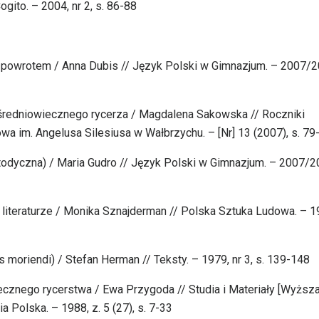
ogito. – 2004, nr 2, s. 86-88
 z powrotem / Anna Dubis // Język Polski w Gimnazjum. – 2007/2
y średniowiecznego rycerza / Magdalena Sakowska // Roczniki
m. Angelusa Silesiusa w Wałbrzychu. – [Nr] 13 (2007), s. 79
etodyczna) / Maria Gudro // Język Polski w Gimnazjum. – 2007/2
 i literaturze / Monika Sznajderman // Polska Sztuka Ludowa. – 1
s moriendi) / Stefan Herman // Teksty. – 1979, nr 3, s. 139-148
ecznego rycerstwa / Ewa Przygoda // Studia i Materiały [Wyższ
 Polska. – 1988, z. 5 (27), s. 7-33