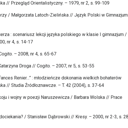
 // Przegląd Orientalistyczny. – 1979, nr 2, s. 99-109
ycerzy / Małgorzata Latoch-Zielińska // Język Polski w Gimnazjum
za : scenariusz lekcji języka polskiego w klasie I gimnazjum /
0, nr 4, s. 14-17
Cogito. – 2008, nr 4, s. 65-67
atarzyna Droga // Cogito. – 2007, nr 5, s. 53-55
Enfances Renier…” : młodzieńcze dokonania wielkich bohaterów
ska // Studia Źródłoznawcze. – T. 42 (2004), s. 37-64
oju i wojny w poezji Naruszewicza / Barbara Wolska // Prace
dociekania? / Stanisław Dąbrowski // Kresy. – 2000, nr 2-3, s. 2