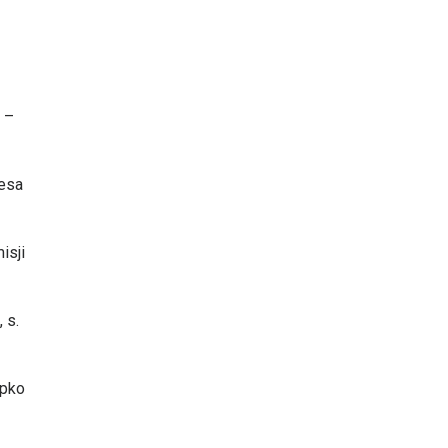
. –
resa
isji
 s.
ipko