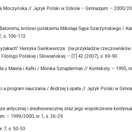
nna Moczyńska // Język Polski w Szkole – Gimnazjum. – 2000/20
i Batoremu, królowi polskiemu Mikołaja Sępa Szarzyńskiego / Kar
2, s. 106-112
yżakach” Henryka Sienkiewicza : (na przykładzie rzeczowników 
ilologii Polskiej i Słowiańskiej. – [T.] 42 (2007), s. 69-90
a u Manna i Kafki / Monika Sznajderman // Konteksty. – 1995, nr
i a program nauczania / Andrzej Łopata // Język Polski w Gimn
urze antycznej i średniowiecznej oraz jego współczesne kontynua
. – 1999/2000, nr 1, s. 26-29
r 7, s. 50-53