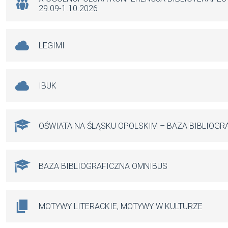
k
p
29.09-1.10.2026
LEGIMI
IBUK
OŚWIATA NA ŚLĄSKU OPOLSKIM – BAZA BIBLIOGR
BAZA BIBLIOGRAFICZNA OMNIBUS
MOTYWY LITERACKIE, MOTYWY W KULTURZE