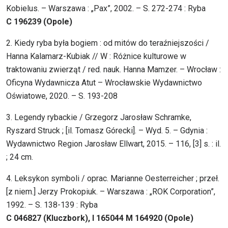
Kobielus. – Warszawa : „Pax”, 2002. – S. 272-274 : Ryba
C 196239 (Opole)
2. Kiedy ryba była bogiem : od mitów do teraźniejszości /
Hanna Kalamarz-Kubiak // W : Różnice kulturowe w
traktowaniu zwierząt / red. nauk. Hanna Mamzer. – Wrocław :
Oficyna Wydawnicza Atut – Wrocławskie Wydawnictwo
Oświatowe, 2020. – S. 193-208
3. Legendy rybackie / Grzegorz Jarosław Schramke,
Ryszard Struck ; [il. Tomasz Górecki]. – Wyd. 5. – Gdynia :
Wydawnictwo Region Jarosław Ellwart, 2015. – 116, [3] s. : il.
; 24 cm.
4. Leksykon symboli / oprac. Marianne Oesterreicher ; przeł.
[z niem.] Jerzy Prokopiuk. – Warszawa : „ROK Corporation”,
1992. – S. 138-139 : Ryba
C 046827 (Kluczbork), I 165044 M 164920 (Opole)