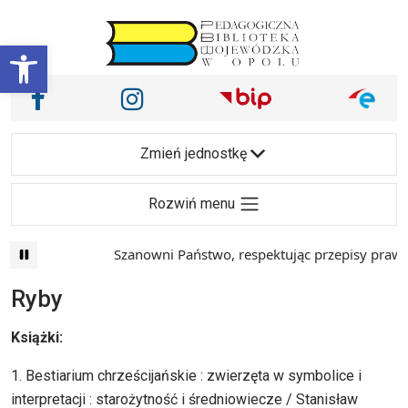
Przejdź do treści
Otwórz pasek narzędzi
Nasze media społecznościowe i inne
Facebook
Instagram
Main Navigation
Zmień jednostkę
Rozwiń menu
Szanowni Państwo, respektując przepisy prawa i ma
Ryby
Książki:
1. Bestiarium chrześcijańskie : zwierzęta w symbolice i
interpretacji : starożytność i średniowiecze / Stanisław