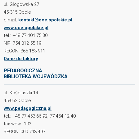
ul. Głogowska 27
45-315 Opole
e-mail:
kontakt@oce.opolskie.pl
www.oce.opolskie.pl
tel.: +48 77 404 75 30
NIP: 754 312 55 19
REGON: 365 183 911
Dane do faktury
PEDAGOGICZNA
BIBLIOTEKA WOJEWÓDZKA
ul. Kościuszki 14
45-062 Opole
www.pedagogiczna.pl
tel.: +48 77 453 66 92, 77 454 12 40
fax wew.: 102
REGON: 000 743 497