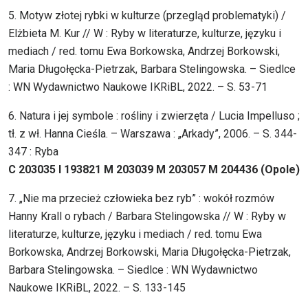
5. Motyw złotej rybki w kulturze (przegląd problematyki) /
Elżbieta M. Kur // W : Ryby w literaturze, kulturze, języku i
mediach / red. tomu Ewa Borkowska, Andrzej Borkowski,
Maria Długołęcka-Pietrzak, Barbara Stelingowska. – Siedlce
: WN Wydawnictwo Naukowe IKRiBL, 2022. – S. 53-71
6. Natura i jej symbole : rośliny i zwierzęta / Lucia Impelluso ;
tł. z wł. Hanna Cieśla. – Warszawa : „Arkady”, 2006. – S. 344-
347 : Ryba
C 203035 I 193821 M 203039 M 203057 M 204436 (Opole)
7. „Nie ma przecież człowieka bez ryb” : wokół rozmów
Hanny Krall o rybach / Barbara Stelingowska // W : Ryby w
literaturze, kulturze, języku i mediach / red. tomu Ewa
Borkowska, Andrzej Borkowski, Maria Długołęcka-Pietrzak,
Barbara Stelingowska. – Siedlce : WN Wydawnictwo
Naukowe IKRiBL, 2022. – S. 133-145