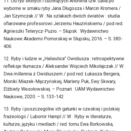
11. Od ryb słonych i cuchnących Anonima tzw. Galla po
wyborne w smaku ryby Jana Długosza i Marcin Kromera /
Jan Szymczak // W : Na szlakach dwóch światów : studia
ofiarowane profesorowi Jerzemu Hauzińskiemu / pod red.
Agnieszki Teterycz-Puzio. – Słupsk : Wydawnictwo
Naukowe Akademii Pomorskiej w Słupsku, 2016. – S. 383-
406
12. Ryby i ludzie w „Halieutica” Owidiusza : retrospektywne
refleksje tłumacza / Aleksander Wojciech Mikołajczak // W :
Dwa millennia z Owidiuszem / pod red. Łukasza Bergera,
Moniki Miazek-Męczyńskiej, Marleny Puk, Ewy Skwary,
Elżbiety Wesołowskiej. – Poznań : UAM Wydawnictwo
Naukowe, 2020. – S. 133-142
13. Ryby i poszczególne ich gatunki w czeskiej i polskiej
frazeologii / Lubomir Hampl // W : Ryby w literaturze,
kulturze, języku i mediach / red. tomu Ewa Borkowska,