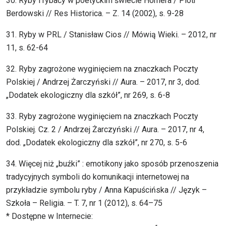
30. Ryby i rybacy w poetyckim świecie Homera / Piotr
Berdowski // Res Historica. – Z. 14 (2002), s. 9-28
31. Ryby w PRL / Stanisław Cios // Mówią Wieki. – 2012, nr
11, s. 62-64
32. Ryby zagrożone wyginięciem na znaczkach Poczty
Polskiej / Andrzej Żarczyński // Aura. – 2017, nr 3, dod.
„Dodatek ekologiczny dla szkół”, nr 269, s. 6-8
33. Ryby zagrożone wyginięciem na znaczkach Poczty
Polskiej. Cz. 2 / Andrzej Żarczyński // Aura. – 2017, nr 4,
dod. „Dodatek ekologiczny dla szkół”, nr 270, s. 5-6
34. Więcej niż „buźki” : emotikony jako sposób przenoszenia
tradycyjnych symboli do komunikacji internetowej na
przykładzie symbolu ryby / Anna Kapuścińska // Język –
Szkoła – Religia. – T. 7, nr 1 (2012), s. 64–75
* Dostępne w Internecie: