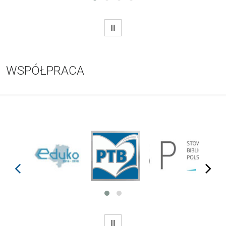
WSTRZYMAJ
WSPÓŁPRACA
prev
next
WSTRZYMAJ