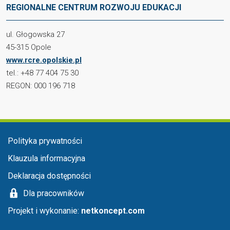
REGIONALNE CENTRUM ROZWOJU EDUKACJI
ul. Głogowska 27
45-315 Opole
www.rcre.opolskie.pl
tel.: +48 77 404 75 30
REGON: 000 196 718
Menu stopka
Polityka prywatności
Klauzula informacyjna
Deklaracja dostępności
Dla pracowników
Projekt i wykonanie:
netkoncept.com