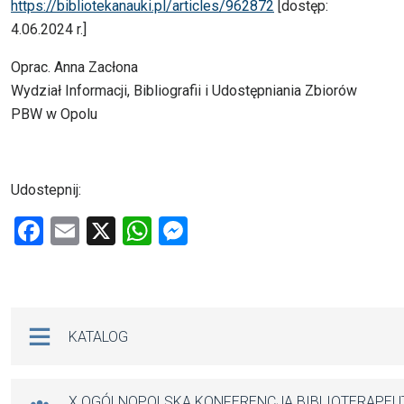
https://bibliotekanauki.pl/articles/962872
[dostęp:
4.06.2024 r.]
Oprac. Anna Zacłona
Wydział Informacji, Bibliografii i Udostępniania Zbiorów
PBW w Opolu
Udostepnij:
F
E
X
W
M
a
m
h
es
ce
ail
at
se
b
s
n
Na skróty
KATALOG
o
A
g
o
p
er
X OGÓLNOPOLSKA KONFERENCJA BIBLIOTERAPE