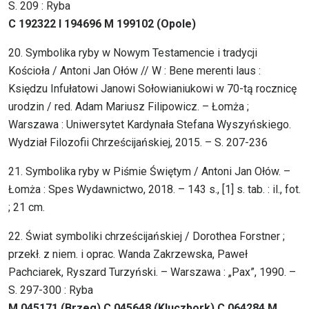
S. 209 : Ryba
C 192322 I 194696 M 199102 (Opole)
20. Symbolika ryby w Nowym Testamencie i tradycji
Kościoła / Antoni Jan Ołów // W : Bene merenti laus :
Księdzu Infułatowi Janowi Sołowianiukowi w 70-tą rocznicę
urodzin / red. Adam Mariusz Filipowicz. – Łomża ;
Warszawa : Uniwersytet Kardynała Stefana Wyszyńskiego.
Wydział Filozofii Chrześcijańskiej, 2015. – S. 207-236
21. Symbolika ryby w Piśmie Świętym / Antoni Jan Ołów. –
Łomża : Spes Wydawnictwo, 2018. – 143 s., [1] s. tab. : il., fot.
; 21 cm.
22. Świat symboliki chrześcijańskiej / Dorothea Forstner ;
przekł. z niem. i oprac. Wanda Zakrzewska, Paweł
Pachciarek, Ryszard Turzyński. – Warszawa : „Pax”, 1990. –
S. 297-300 : Ryba
M 045171 (Brzeg) C 045648 (Kluczbork) C 064284 M