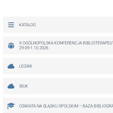
a
m
h
es
ce
ail
at
se
b
s
n
Na skróty
KATALOG
o
A
g
o
p
er
k
p
X OGÓLNOPOLSKA KONFERENCJA BIBLIOTERAPE
29.09-1.10.2026
LEGIMI
IBUK
OŚWIATA NA ŚLĄSKU OPOLSKIM – BAZA BIBLIOGR