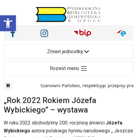
Przejdź do treści
Otwórz pasek narzędzi
Nasze media społecznościowe i inne
Facebook
Instagram
Main Navigation
Zmień jednostkę
Rozwiń menu
Szanowni Państwo, respektując przepisy prawa 
„Rok 2022 Rokiem Józefa
Wybickiego” – wystawa
W roku 2022 obchodzimy 200. rocznicę śmierci
Józefa
Wybickiego
autora polskiego hymnu narodowego „ Jeszcze