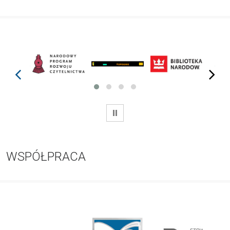
prev
next
WSTRZYMAJ
WSPÓŁPRACA