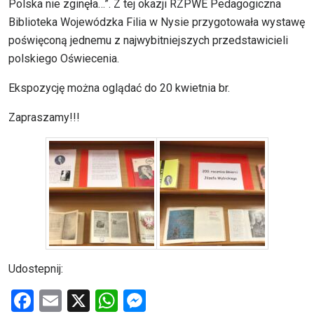
Polska nie zginęła…”. Z tej okazji RZPWE Pedagogiczna
Biblioteka Wojewódzka Filia w Nysie przygotowała wystawę
poświęconą jednemu z najwybitniejszych przedstawicieli
polskiego Oświecenia.
Ekspozycję można oglądać do 20 kwietnia br.
Zapraszamy!!!
Udostepnij:
F
E
X
W
M