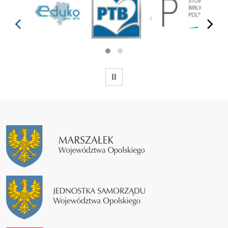
prev
next
WSTRZYMAJ