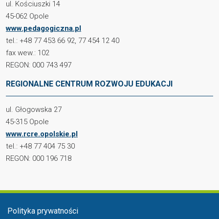
ul. Kościuszki 14
45-062 Opole
www.pedagogiczna.pl
tel.: +48 77 453 66 92, 77 454 12 40
fax wew.: 102
REGON: 000 743 497
REGIONALNE CENTRUM ROZWOJU EDUKACJI
ul. Głogowska 27
45-315 Opole
www.rcre.opolskie.pl
tel.: +48 77 404 75 30
REGON: 000 196 718
Menu stopka
Polityka prywatności