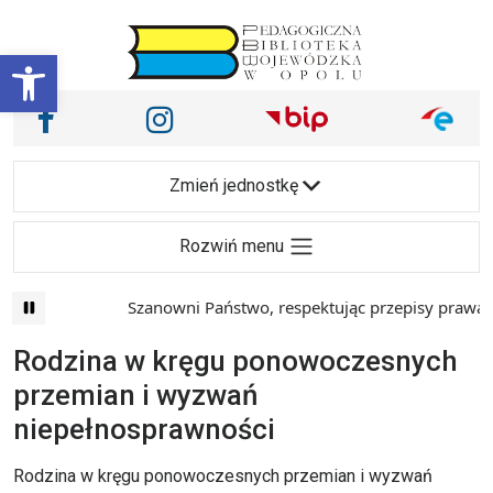
Przejdź do treści
Otwórz pasek narzędzi
Nasze media społecznościowe i inne
Facebook
Instagram
Main Navigation
Zmień jednostkę
Rozwiń menu
Szanowni Państwo, respektując przepisy prawa i 
Rodzina w kręgu ponowoczesnych
przemian i wyzwań
niepełnosprawności
Rodzina w kręgu ponowoczesnych przemian i wyzwań