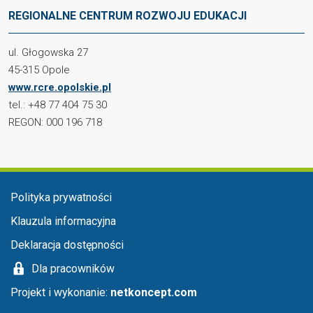
REGIONALNE CENTRUM ROZWOJU EDUKACJI
ul. Głogowska 27
45-315 Opole
www.rcre.opolskie.pl
tel.: +48 77 404 75 30
REGON: 000 196 718
Menu stopka
Polityka prywatności
Klauzula informacyjna
Deklaracja dostępności
Dla pracowników
Projekt i wykonanie:
netkoncept.com