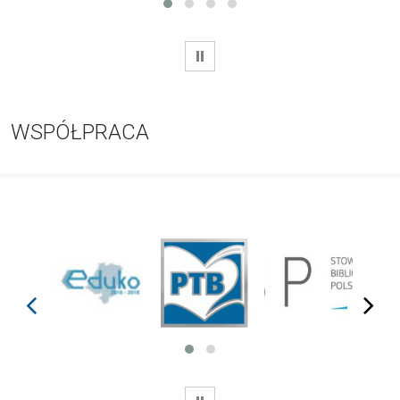
WSTRZYMAJ
WSPÓŁPRACA
prev
next