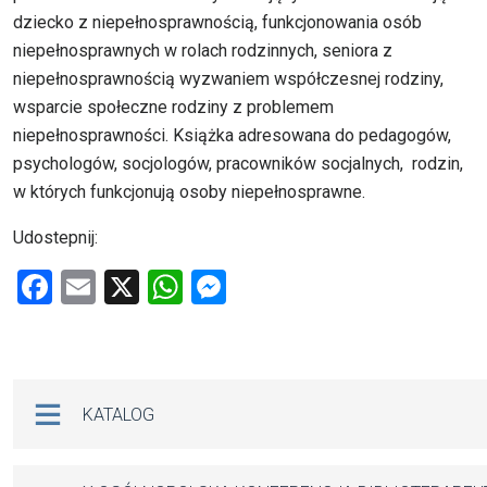
dziecko z niepełnosprawnością, funkcjonowania osób
niepełnosprawnych w rolach rodzinnych, seniora z
niepełnosprawnością wyzwaniem współczesnej rodziny,
wsparcie społeczne rodziny z problemem
niepełnosprawności. Książka adresowana do pedagogów,
psychologów, socjologów, pracowników socjalnych, rodzin,
w których funkcjonują osoby niepełnosprawne.
Udostepnij:
F
E
X
W
M
a
m
h
es
ce
ail
at
se
b
s
n
Na skróty
KATALOG
o
A
g
o
p
er