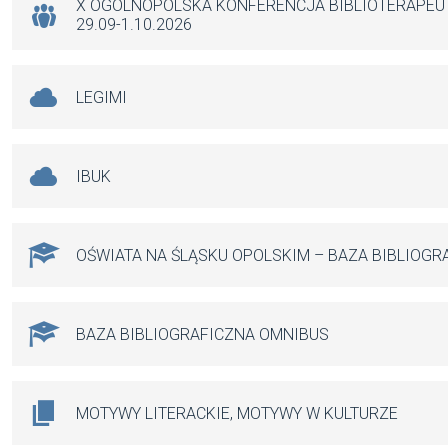
k
p
X OGÓLNOPOLSKA KONFERENCJA BIBLIOTERAPE
29.09-1.10.2026
LEGIMI
IBUK
OŚWIATA NA ŚLĄSKU OPOLSKIM – BAZA BIBLIOGR
BAZA BIBLIOGRAFICZNA OMNIBUS
MOTYWY LITERACKIE, MOTYWY W KULTURZE