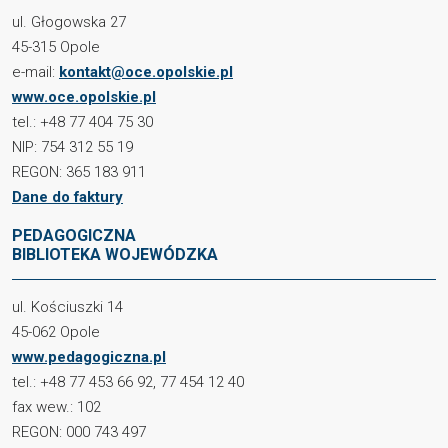
ul. Głogowska 27
45-315 Opole
e-mail:
kontakt@oce.opolskie.pl
www.oce.opolskie.pl
tel.: +48 77 404 75 30
NIP: 754 312 55 19
REGON: 365 183 911
Dane do faktury
PEDAGOGICZNA
BIBLIOTEKA WOJEWÓDZKA
ul. Kościuszki 14
45-062 Opole
www.pedagogiczna.pl
tel.: +48 77 453 66 92, 77 454 12 40
fax wew.: 102
REGON: 000 743 497