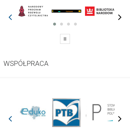
prev
next
WSTRZYMAJ
WSPÓŁPRACA
prev
next