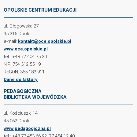
OPOLSKIE CENTRUM EDUKACJI
ul. Głogowska 27
45-315 Opole
e-mail:
kontakt@oce.opolskie.pl
www.oce.opolskie.pl
tel.: +48 77 404 75 30
NIP: 754 312 55 19
REGON: 365 183 911
Dane do faktury
PEDAGOGICZNA
BIBLIOTEKA WOJEWÓDZKA
ul. Kościuszki 14
45-062 Opole
www.pedagogiczna.pl
tel.: +48 77 453 66 92, 77 454 12 40