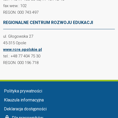
fax wew.: 102
REGON: 000 743 497
REGIONALNE CENTRUM ROZWOJU EDUKACJI
ul. Głogowska 27
45-315 Opole
www.rcre.opolskie.pl
tel.: +48 77 404 75 30
REGON: 000 196 718
Menu stopka
Polityka prywatności
Klauzula informacyjna
Deklaracja dostępności
Dla pracowników