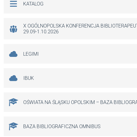
KATALOG
o
A
g
o
p
er
k
p
X OGÓLNOPOLSKA KONFERENCJA BIBLIOTERAPE
29.09-1.10.2026
LEGIMI
IBUK
OŚWIATA NA ŚLĄSKU OPOLSKIM – BAZA BIBLIOGR
BAZA BIBLIOGRAFICZNA OMNIBUS