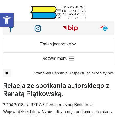
Przejdź do treści
Otwórz pasek narzędzi
Nasze media społecznościowe i inne
Facebook
Instagram
Main Navigation
Zmień jednostkę
Rozwiń menu
Szanowni Państwo, respektując przepisy prawa i
Relacja ze spotkania autorskiego z
Renatą Piątkowską.
27.04.2018r. w RZPWE Pedagogicznej Bibliotece
Wojewódzkiej Filii w Nysie odbyło się spotkanie autorskie z