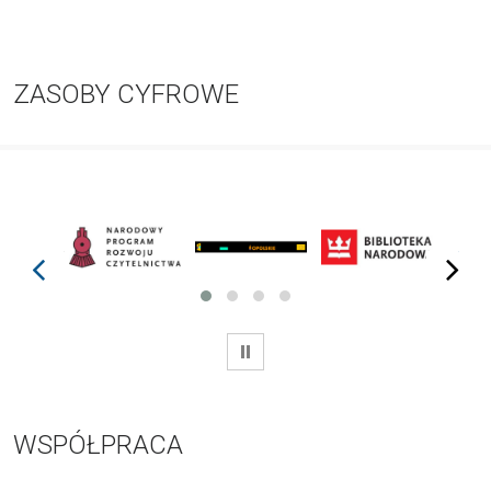
ZASOBY CYFROWE
prev
next
WSTRZYMAJ
WSPÓŁPRACA