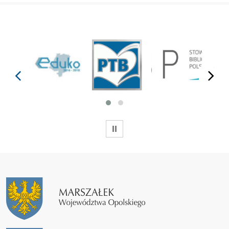
prev
next
WSTRZYMAJ