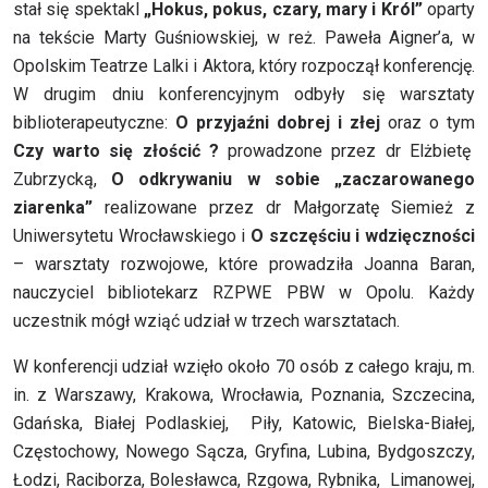
stał się spektakl
„
Hokus, pokus, czary, mary i Król”
oparty
na tekście Marty Guśniowskiej, w reż. Paweła Aigner’a, w
Opolskim Teatrze Lalki i Aktora, który rozpoczął konferencję.
W drugim dniu konferencyjnym odbyły się warsztaty
biblioterapeutyczne:
O przyjaźni dobrej i złej
oraz o tym
Czy warto się złościć ?
prowadzone przez dr Elżbietę
Zubrzycką,
O odkrywaniu w sobie „zaczarowanego
ziarenka”
realizowane przez dr Małgorzatę Siemież z
Uniwersytetu Wrocławskiego i
O szczęściu i wdzięczności
– warsztaty rozwojowe, które prowadziła Joanna Baran,
nauczyciel bibliotekarz RZPWE PBW w Opolu. Każdy
uczestnik mógł wziąć udział w trzech warsztatach.
W konferencji udział wzięło około 70 osób z całego kraju, m.
in. z Warszawy, Krakowa, Wrocławia, Poznania, Szczecina,
Gdańska, Białej Podlaskiej, Piły, Katowic, Bielska-Białej,
Częstochowy, Nowego Sącza, Gryfina, Lubina, Bydgoszczy,
Łodzi, Raciborza, Bolesławca, Rzgowa, Rybnika, Limanowej,