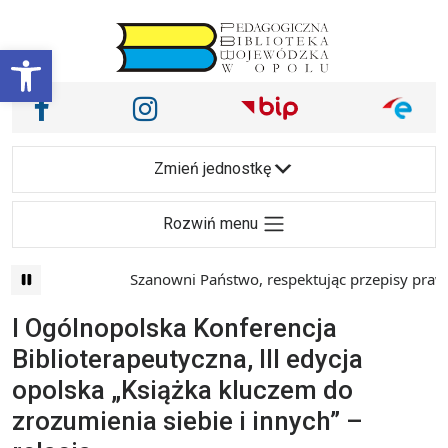
Przejdź do treści
Otwórz pasek narzędzi
Nasze media społecznościowe i inne
Facebook
Instagram
Main Navigation
Zmień jednostkę
Rozwiń menu
Szanowni Państwo, respektując przepisy prawa i mając
I Ogólnopolska Konferencja
Biblioterapeutyczna, III edycja
opolska „Książka kluczem do
zrozumienia siebie i innych” –