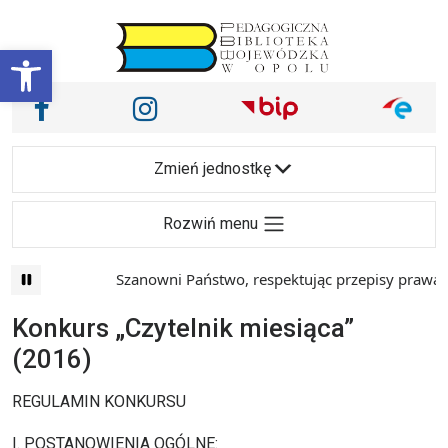
Przejdź do treści
Otwórz pasek narzędzi
Nasze media społecznościowe i inne
Facebook
Instagram
Main Navigation
Zmień jednostkę
Rozwiń menu
Szanowni Państwo, respektując przepisy prawa i m
Konkurs „Czytelnik miesiąca”
(2016)
REGULAMIN KONKURSU
I. POSTANOWIENIA OGÓLNE: