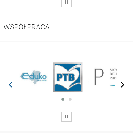
WSTRZYMAJ
WSPÓŁPRACA
prev
next
WSTRZYMAJ