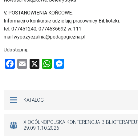
V. POSTANOWIENIA KOŃCOWE:
Informacji o konkursie udzielają pracownicy Biblioteki:
tel. 077451240, 0774536692 w. 111
mail:wypozyczalnia@pedagogiczna.pl
Udostepnij:
F
E
X
W
M
a
m
h
es
ce
ail
at
se
b
s
n
Na skróty
KATALOG
o
A
g
o
p
er
k
p
X OGÓLNOPOLSKA KONFERENCJA BIBLIOTERAPE
29.09-1.10.2026