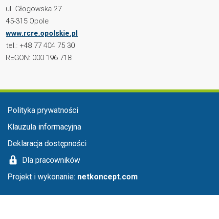
ul. Głogowska 27
45-315 Opole
www.rcre.opolskie.pl
tel.: +48 77 404 75 30
REGON: 000 196 718
Menu stopka
Polityka prywatności
Klauzula informacyjna
Deklaracja dostępności
Dla pracowników
Projekt i wykonanie:
netkoncept.com