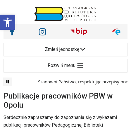
Przejdź do treści
Otwórz pasek narzędzi
Nasze media społecznościowe i inne
Facebook
Instagram
Main Navigation
Zmień jednostkę
Rozwiń menu
Szanowni Państwo, respektując przepisy prawa 
Publikacje pracowników PBW w
Opolu
Serdecznie zapraszamy do zapoznania się z wykazami
publikacji pracowników Pedagogicznej Biblioteki