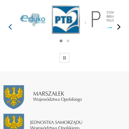
prev
next
WSTRZYMAJ