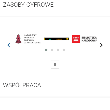
ZASOBY CYFROWE
prev
next
WSTRZYMAJ
WSPÓŁPRACA