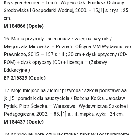
Krystyna Becmer. – Toruń : Wojewódzki Fundusz Ochrony
Środowiska i Gospodarki Wodnej, 2000. – 15,[1] s. : rys. ; 25
cm.
M 184866 (Opole)
16. Magia przyrody : scenariusze zajęć na cały rok /
Małgorzata Mirowska. – Poznań : Oficyna MM Wydawnictwo
Prawnicze, 2015. – 157 s. : il. ; 30 cm + dysk optyczny (CD-
ROM) + dysk optyczny (CD) + licencja. – (Zabawy
Edukacyjne )
EP 216829 (Opole)
17. Moje miejsce na Ziemi : przyroda : szkoła podstawowa
[kl.] 5 : poradnik dla nauczyciela / Bożena Kośka, Jarosław
Pytlak, Piotr Ścieżka. – Warszawa : Wydawnictwa Szkolne i
Pedagogiczne, 2002. – 85, [1] s. : il., mapka, wykr. ; 24 cm.
M 184437 (Opole)
18. Myśleć jak góra, czuć jak rzeka : zabawy i eksperymenty