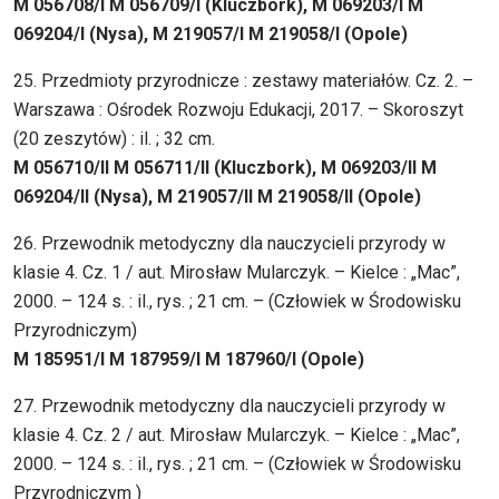
M 056708/I M 056709/I (Kluczbork), M 069203/I M
069204/I (Nysa), M 219057/I M 219058/I (Opole)
25. Przedmioty przyrodnicze : zestawy materiałów. Cz. 2. –
Warszawa : Ośrodek Rozwoju Edukacji, 2017. – Skoroszyt
(20 zeszytów) : il. ; 32 cm.
M 056710/II M 056711/II (Kluczbork), M 069203/II M
069204/II (Nysa), M 219057/II M 219058/II (Opole)
26. Przewodnik metodyczny dla nauczycieli przyrody w
klasie 4. Cz. 1 / aut. Mirosław Mularczyk. – Kielce : „Mac”,
2000. – 124 s. : il., rys. ; 21 cm. – (Człowiek w Środowisku
Przyrodniczym)
M 185951/I M 187959/I M 187960/I (Opole)
27. Przewodnik metodyczny dla nauczycieli przyrody w
klasie 4. Cz. 2 / aut. Mirosław Mularczyk. – Kielce : „Mac”,
2000. – 124 s. : il., rys. ; 21 cm. – (Człowiek w Środowisku
Przyrodniczym )