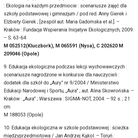
: Ekologia na każdym przedmiocie : scenariusze zajęć dla
szkoły podstawowej i gimnazjum / pod red. Anny Gierek i
Elżbiety Gierek ; [zespół aut. Maria Gadomska et al.]. –
Kraków : Fundacja Wspierania Inicjatyw Ekologicznych, 2009.
– S. 63-64
M 052512(Kluczbork), M 065591 (Nysa), C 202620 M
209046 (Opole)
9. Edukacja ekologiczna podczas lekcji wychowawczych :
scenariusze nagrodzone w konkursie dla nauczycieli :
dodatek dla szkół do „Aury” nr 9/2004 / Ministerstwo
Edukacji Narodowej i Sportu, „Aura” ; aut. Alina Skowrońska. –
Kraków : „Aura” ; Warszawa : SIGMA-NOT, 2004. – 92 s. ; 21
cm.
M 188053 (Opole)
10. Edukacja ekologiczna w szkole podstawowej : ścieżka
międzyprzedmiotowa / Jan Andrzej Kąkol. – Toruń :