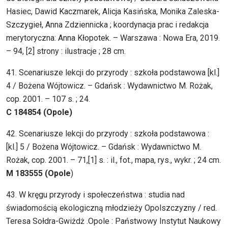
Hasiec, Dawid Kaczmarek, Alicja Kasińska, Monika Zaleska-
Szczygieł, Anna Zdziennicka ; koordynacja prac i redakcja
merytoryczna: Anna Kłopotek. – Warszawa : Nowa Era, 2019.
– 94, [2] strony : ilustracje ; 28 cm.
41. Scenariusze lekcji do przyrody : szkoła podstawowa [kl.]
4 / Bożena Wójtowicz. – Gdańsk : Wydawnictwo M. Rożak,
cop. 2001. – 107 s. ; 24.
C 184854 (Opole)
42. Scenariusze lekcji do przyrody : szkoła podstawowa :
[kl.] 5 / Bożena Wójtowicz. – Gdańsk : Wydawnictwo M.
Rożak, cop. 2001. – 71,[1] s. : il., fot., mapa, rys., wykr. ; 24 cm.
M 183555 (Opole
)
43. W kręgu przyrody i społeczeństwa : studia nad
świadomością ekologiczną młodzieży Opolszczyzny / red.
Teresa Sołdra-Gwiżdż .Opole : Państwowy Instytut Naukowy