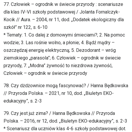
77. Człowiek – ogrodnik w świecie przyrody : scenariusze
dla klas IV-VI szkoły podstawowej / Jolanta Fornalczyk-
Kocik // Aura. – 2004, nr 11, dod. „Dodatek ekologiczny dla
szkół” nr 122, s. 6-10
* Tematy: 1. Co dalej z domowymi śmieciami?; 2. Na pomoc
wodzie; 3. Las rośnie wolno, a płonie; 4. Bądź mądry –
oszczędzaj energię elektryczną; 5. Dezodorant – wróg
ziemskiego „parasola”; 6. Człowiek – ogrodnik w świecie
przyrody, 7. „Modna” żywność to niezdrowa żywność,
Człowiek – ogrodnik w świecie przyrody
78. Czy dżdżownice mogą fascynować? / Hanna Będkowska
// Przyroda Polska. – 2021, nr 10, dod. „Biuletyn EKO-
edukacyjny”, s. 2-3
79. Czy jest już zima? / Hanna Będkowska // Przyroda
Polska. – 2016, nr 12, dod. „Biuletyn EKO-edukacyjny”, s. 2-3
* Scenariusz dla uczniów klas 4-6 szkoły podstawowej dot.