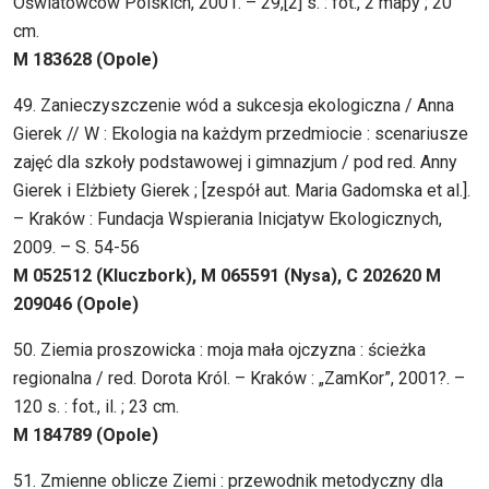
Oświatowców Polskich, 2001. – 29,[2] s. : fot., 2 mapy ; 20
cm.
M 183628 (Opole)
49. Zanieczyszczenie wód a sukcesja ekologiczna / Anna
Gierek // W : Ekologia na każdym przedmiocie : scenariusze
zajęć dla szkoły podstawowej i gimnazjum / pod red. Anny
Gierek i Elżbiety Gierek ; [zespół aut. Maria Gadomska et al.].
– Kraków : Fundacja Wspierania Inicjatyw Ekologicznych,
2009. – S. 54-56
M 052512 (Kluczbork), M 065591 (Nysa), C 202620 M
209046 (Opole)
50. Ziemia proszowicka : moja mała ojczyzna : ścieżka
regionalna / red. Dorota Król. – Kraków : „ZamKor”, 2001?. –
120 s. : fot., il. ; 23 cm.
M 184789 (Opole)
51. Zmienne oblicze Ziemi : przewodnik metodyczny dla