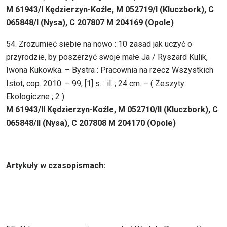
M 61943/I Kędzierzyn-Koźle, M 052719/I (Kluczbork), C
065848/I (Nysa), C 207807 M 204169 (Opole)
54. Zrozumieć siebie na nowo : 10 zasad jak uczyć o
przyrodzie, by poszerzyć swoje małe Ja / Ryszard Kulik,
Iwona Kukowka. – Bystra : Pracownia na rzecz Wszystkich
Istot, cop. 2010. – 99, [1] s. : il. ; 24 cm. – ( Zeszyty
Ekologiczne ; 2 )
M 61943/II Kędzierzyn-Koźle, M 052710/II (Kluczbork), C
065848/II (Nysa), C 207808 M 204170 (Opole)
Artykuły w czasopismach: