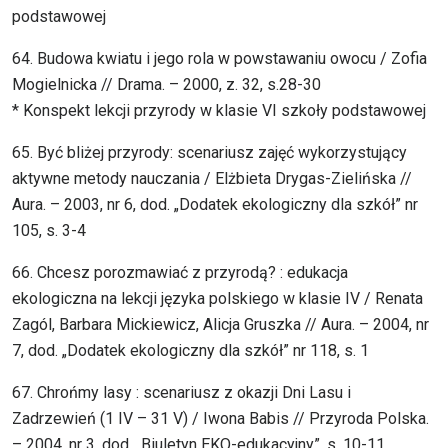
podstawowej
64. Budowa kwiatu i jego rola w powstawaniu owocu / Zofia
Mogielnicka // Drama. – 2000, z. 32, s.28-30
* Konspekt lekcji przyrody w klasie VI szkoły podstawowej
65. Być bliżej przyrody: scenariusz zajęć wykorzystujący
aktywne metody nauczania / Elżbieta Drygas-Zielińska //
Aura. – 2003, nr 6, dod. „Dodatek ekologiczny dla szkół” nr
105, s. 3-4
66. Chcesz porozmawiać z przyrodą? : edukacja
ekologiczna na lekcji języka polskiego w klasie IV / Renata
Zagól, Barbara Mickiewicz, Alicja Gruszka // Aura. – 2004, nr
7, dod. „Dodatek ekologiczny dla szkół” nr 118, s. 1
67. Chrońmy lasy : scenariusz z okazji Dni Lasu i
Zadrzewień (1 IV – 31 V) / Iwona Babis // Przyroda Polska.
– 2004, nr 3, dod. „Biuletyn EKO-edukacyjny”, s. 10-11