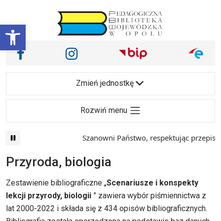
Przejdź do treści
Otwórz pasek narzędzi
Nasze media społecznościowe i inne
Facebook
Instagram
Main Navigation
Zmień jednostkę
Rozwiń menu
Szanowni Państwo, respektując przepisy prawa i
Przyroda, biologia
Zestawienie bibliograficzne „
Scenariusze i konspekty
lekcji przyrody, biologii
” zawiera wybór piśmiennictwa z
lat 2000-2022 i składa się z 434 opisów bibliograficznych.