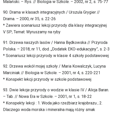
Malański. – Rys. // Biologia w Szkole. – 2002, nr 2, s. 75-77
90. Drama w klasach integracyjnych / Urszula Grygier //
Drama. – 2000, nr 35, s. 22-26
* Zawiera scenariusz lekcji przyrody dla klasy integracyjnej
V SP; Temat: Wyruszamy na ryby
91. Drzewa naszych lasów / Hanna Będkowska // Przyroda
Polska. – 2018, nr 11, dod. „Dodatek EKO-edukacyjny”, s. 2-3
* Scenariusz lekcji przyrody w klasie 4 szkoły podstawowej
92. Drzewa wokół mojej szkoły / Maria Kowalczyk, Lucyna
Marciniak // Biologia w Szkole. – 2001, nr 4, s. 220-221
* Konspekt lekcji przyrody w szkole podstawowej
93. Dwie lekcje przyrody o wodzie w klasie IV / Alicja Baran.
– Tab. // Nowa Era w Szkole. – 2001, nr 1, s. 18-22
* Konspekty lekcji : 1. Woda jako rzeźbiarz krajobrazu ; 2.
Dlaczego woda morska i mineralna mają różny smak