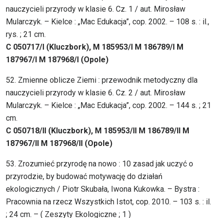
nauczycieli przyrody w klasie 6. Cz. 1 / aut. Mirosław
Mularczyk. – Kielce : „Mac Edukacja”, cop. 2002. – 108 s. : il.,
rys. ; 21 cm.
C 050717/I (Kluczbork), M 185953/I M 186789/I M
187967/I M 187968/I (Opole)
52. Zmienne oblicze Ziemi : przewodnik metodyczny dla
nauczycieli przyrody w klasie 6. Cz. 2 / aut. Mirosław
Mularczyk. – Kielce : „Mac Edukacja”, cop. 2002. – 144 s. ; 21
cm.
C
050718/II (Kluczbork), M 185953/II M 186789/II M
187967/II M 187968/II (Opole)
53. Zrozumieć przyrodę na nowo : 10 zasad jak uczyć o
przyrodzie, by budować motywację do działań
ekologicznych / Piotr Skubała, Iwona Kukowka. – Bystra :
Pracownia na rzecz Wszystkich Istot, cop. 2010. – 103 s. : il.
; 24 cm. – ( Zeszyty Ekologiczne ; 1 )