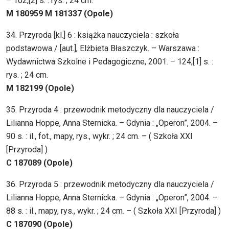
– 102,[2] s. : rys. ; 24 cm.
M 180959 M 181337 (Opole)
34. Przyroda [kl.] 6 : książka nauczyciela : szkoła
podstawowa / [aut.], Elżbieta Błaszczyk. – Warszawa :
Wydawnictwa Szkolne i Pedagogiczne, 2001. – 124,[1] s. :
rys. ; 24 cm.
M 182199 (Opole)
35. Przyroda 4 : przewodnik metodyczny dla nauczyciela /
Lilianna Hoppe, Anna Sternicka. – Gdynia : „Operon”, 2004. –
90 s. : il., fot., mapy, rys., wykr. ; 24 cm. – ( Szkoła XXI
[Przyroda] )
C 187089 (Opole)
36. Przyroda 5 : przewodnik metodyczny dla nauczyciela /
Lilianna Hoppe, Anna Sternicka. – Gdynia : „Operon”, 2004. –
88 s. : il., mapy, rys., wykr. ; 24 cm. – ( Szkoła XXI [Przyroda] )
C 187090 (Opole)