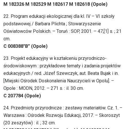
M 182326 M 182529 M 182617 M 182618 (Opole)
22. Program edukacji ekologicznej dla kl. IV – VI szkoły
podstawowej / Barbara Plichta ; Stowarzyszenie
Oświatowców Polskich. – Toruń : SOP, 2001. – 47,[1] s. ; 21
cm.
C 008388″B” (Opole)
23. Projekt edukacyjny w kształceniu przyrodniczo-
środowiskowym : przykładowe tematy i zadania projektów
edukacyjnych / red. Józef Szewczyk, aut. Beata Bujak i in.
[Miejski Ośrodek Doskonalenia Nauczycieli w Opolu]. –
Opole : MODN, 2012. – 271 s. : il. 30 cm.
C 207784 (Opole)
24. Przedmioty przyrodnicze : zestawy materiałów. Cz. 1. –
Warszawa : Ośrodek Rozwoju Edukacji, 2017. – Skoroszyt
(20 zeszytów) : il. ; 32 cm.