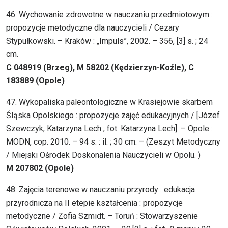
46. Wychowanie zdrowotne w nauczaniu przedmiotowym :
propozycje metodyczne dla nauczycieli / Cezary
Stypułkowski. – Kraków : „Impuls”, 2002. – 356, [3] s. ; 24
cm.
C 048919 (Brzeg), M 58202 (Kędzierzyn-Koźle), C
183889 (Opole)
47. Wykopaliska paleontologiczne w Krasiejowie skarbem
Śląska Opolskiego : propozycje zajęć edukacyjnych / [Józef
Szewczyk, Katarzyna Lech ; fot. Katarzyna Lech]. – Opole :
MODN, cop. 2010. – 94 s. : il. ; 30 cm. – (Zeszyt Metodyczny
/ Miejski Ośrodek Doskonalenia Nauczycieli w Opolu. )
M 207802 (Opole)
48. Zajęcia terenowe w nauczaniu przyrody : edukacja
przyrodnicza na II etepie kształcenia : propozycje
metodyczne / Zofia Szmidt. – Toruń : Stowarzyszenie