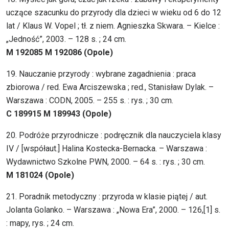
uczące szacunku do przyrody dla dzieci w wieku od 6 do 12
lat / Klaus W. Vopel ; tł. z niem. Agnieszka Skwara. – Kielce :
„Jedność”, 2003. – 128 s. ; 24 cm.
M 192085 M 192086 (Opole)
19. Nauczanie przyrody : wybrane zagadnienia : praca
zbiorowa / red. Ewa Arciszewska ; red., Stanisław Dylak. –
Warszawa : CODN, 2005. – 255 s. : rys. ; 30 cm.
C 189915 M 189943 (Opole)
20. Podróże przyrodnicze : podręcznik dla nauczyciela klasy
IV / [współaut.] Halina Kostecka-Bernacka. – Warszawa :
Wydawnictwo Szkolne PWN, 2000. – 64 s. : rys. ; 30 cm.
M 181024 (Opole)
21. Poradnik metodyczny : przyroda w klasie piątej / aut.
Jolanta Golanko. – Warszawa : „Nowa Era”, 2000. – 126,[1] s.
: mapy, rys. ; 24 cm.