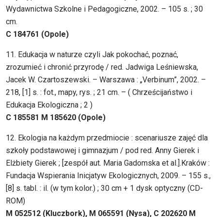
Wydawnictwa Szkolne i Pedagogiczne, 2002. – 105 s. ; 30
cm.
C 184761 (Opole)
11. Edukacja w naturze czyli Jak pokochać, poznać,
zrozumieć i chronić przyrodę / red. Jadwiga Leśniewska,
Jacek W. Czartoszewski. – Warszawa : „Verbinum”, 2002. –
218, [1] s. : fot., mapy, rys. ; 21 cm. – ( Chrześcijaństwo i
Edukacja Ekologiczna ; 2 )
C 185581 M 185620 (Opole)
12. Ekologia na każdym przedmiocie : scenariusze zajęć dla
szkoły podstawowej i gimnazjum / pod red. Anny Gierek i
Elżbiety Gierek ; [zespół aut. Maria Gadomska et al.].Kraków :
Fundacja Wspierania Inicjatyw Ekologicznych, 2009. – 155 s.,
[8] s. tabl. : il. (w tym kolor.) ; 30 cm + 1 dysk optyczny (CD-
ROM)
M 052512 (Kluczbork), M 065591 (Nysa), C 202620 M