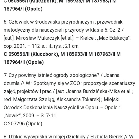
C
050555/I (Kluczbork), M 185933/I M 187963/I M
187964/I (Opole)
6. Człowiek w środowisku przyrodniczym : przewodnik
metodyczny dla nauczycieli przyrody w klasie 5. Cz. 2 /
[aut.], Mirosław Mularczyk [et al.]. – Kielce : „Mac Edukacja”,
cop. 2001. – 112 s. : il., rys. ; 21 cm.
C 050556/II (Kluczbork), M 185933/II M 187963/II M
187964/II (Opole)
7. Czy powinny istnieć ogrody zoologiczne? / Joanna
dzumla // W : Spotkajmy się w ZOO : propozycje scenariuszy
zajęć, projektów i prac / [aut. Joanna Burdzińska-Mika et al. ;
red. Małgorzata Szeląg, Aleksandra Tokarek] ; Miejski
Ośrodek Doskonalenia Nauczycieli w Opolu. – Opole :
„Nowik”, 2009. – S. 7-11
C 207296 (Opole)
8. Dzikie wysypiska w mojej dzielnicy / Elżbieta Gierek // W