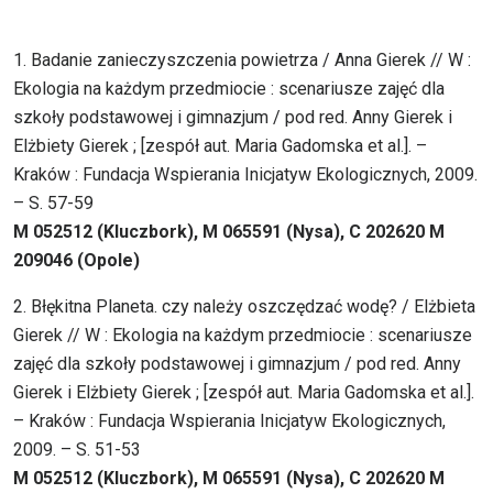
1. Badanie zanieczyszczenia powietrza / Anna Gierek // W :
Ekologia na każdym przedmiocie : scenariusze zajęć dla
szkoły podstawowej i gimnazjum / pod red. Anny Gierek i
Elżbiety Gierek ; [zespół aut. Maria Gadomska et al.]. –
Kraków : Fundacja Wspierania Inicjatyw Ekologicznych, 2009.
– S. 57-59
M 052512 (Kluczbork), M 065591 (Nysa), C 202620 M
209046 (Opole)
2. Błękitna Planeta. czy należy oszczędzać wodę? / Elżbieta
Gierek // W : Ekologia na każdym przedmiocie : scenariusze
zajęć dla szkoły podstawowej i gimnazjum / pod red. Anny
Gierek i Elżbiety Gierek ; [zespół aut. Maria Gadomska et al.].
– Kraków : Fundacja Wspierania Inicjatyw Ekologicznych,
2009. – S. 51-53
M 052512 (Kluczbork), M 065591 (Nysa), C 202620 M