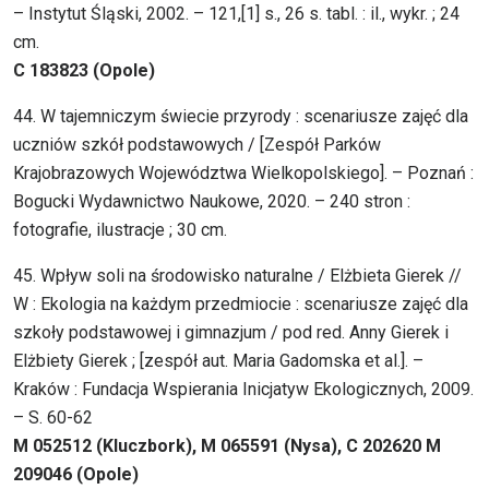
– Instytut Śląski, 2002. – 121,[1] s., 26 s. tabl. : il., wykr. ; 24
cm.
C 183823 (Opole)
44. W tajemniczym świecie przyrody : scenariusze zajęć dla
uczniów szkół podstawowych / [Zespół Parków
Krajobrazowych Województwa Wielkopolskiego]. – Poznań :
Bogucki Wydawnictwo Naukowe, 2020. – 240 stron :
fotografie, ilustracje ; 30 cm.
45. Wpływ soli na środowisko naturalne / Elżbieta Gierek //
W : Ekologia na każdym przedmiocie : scenariusze zajęć dla
szkoły podstawowej i gimnazjum / pod red. Anny Gierek i
Elżbiety Gierek ; [zespół aut. Maria Gadomska et al.]. –
Kraków : Fundacja Wspierania Inicjatyw Ekologicznych, 2009.
– S. 60-62
M 052512 (Kluczbork), M 065591 (Nysa), C 202620 M
209046 (Opole)