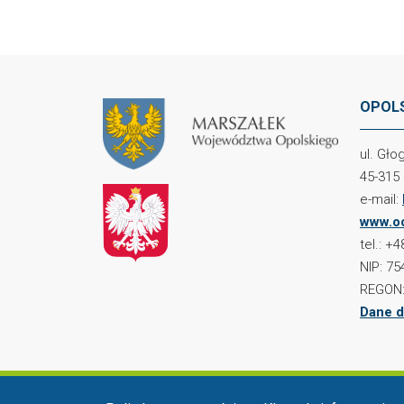
OPOLS
ul. Gł
45-315
e-mail:
www.oc
tel.: +
NIP: 75
REGON:
Dane d