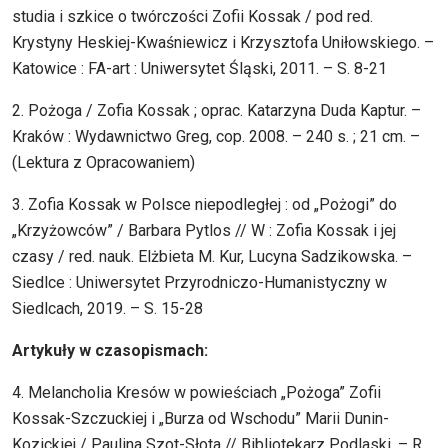
studia i szkice o twórczości Zofii Kossak / pod red.
Krystyny Heskiej-Kwaśniewicz i Krzysztofa Uniłowskiego. –
Katowice : FA-art : Uniwersytet Śląski, 2011. – S. 8-21
2. Pożoga / Zofia Kossak ; oprac. Katarzyna Duda Kaptur. –
Kraków : Wydawnictwo Greg, cop. 2008. – 240 s. ; 21 cm. –
(Lektura z Opracowaniem)
3. Zofia Kossak w Polsce niepodległej : od „Pożogi” do
„Krzyżowców” / Barbara Pytlos // W : Zofia Kossak i jej
czasy / red. nauk. Elżbieta M. Kur, Lucyna Sadzikowska. –
Siedlce : Uniwersytet Przyrodniczo-Humanistyczny w
Siedlcach, 2019. – S. 15-28
Artykuły w czasopismach:
4. Melancholia Kresów w powieściach „Pożoga” Zofii
Kossak-Szczuckiej i „Burza od Wschodu” Marii Dunin-
Kozickiej / Paulina Szot-Słota // Bibliotekarz Podlaski. – R.