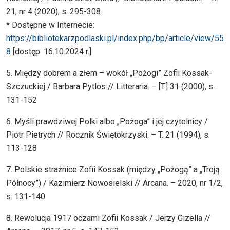
21, nr 4 (2020), s. 295-308
* Dostępne w Internecie:
https://bibliotekarzpodlaski.pl/index.php/bp/article/view/55
8
[dostęp: 16.10.2024 r.]
5. Między dobrem a złem – wokół „Pożogi” Zofii Kossak-
Szczuckiej / Barbara Pytlos // Litteraria. – [T.] 31 (2000), s.
131-152
6. Myśli prawdziwej Polki albo „Pożoga” i jej czytelnicy /
Piotr Pietrych // Rocznik Świętokrzyski. – T. 21 (1994), s.
113-128
7. Polskie strażnice Zofii Kossak (między „Pożogą” a „Troją
Północy”) / Kazimierz Nowosielski // Arcana. – 2020, nr 1/2,
s. 131-140
8. Rewolucja 1917 oczami Zofii Kossak / Jerzy Gizella //