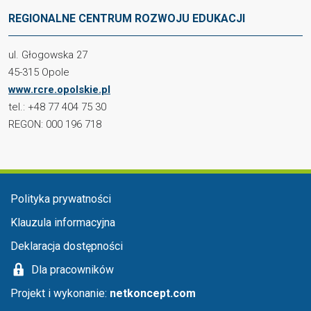
REGIONALNE CENTRUM ROZWOJU EDUKACJI
ul. Głogowska 27
45-315 Opole
www.rcre.opolskie.pl
tel.: +48 77 404 75 30
REGON: 000 196 718
Menu stopka
Polityka prywatności
Klauzula informacyjna
Deklaracja dostępności
Dla pracowników
Projekt i wykonanie:
netkoncept.com