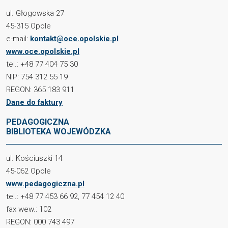
ul. Głogowska 27
45-315 Opole
e-mail:
kontakt@oce.opolskie.pl
www.oce.opolskie.pl
tel.: +48 77 404 75 30
NIP: 754 312 55 19
REGON: 365 183 911
Dane do faktury
PEDAGOGICZNA
BIBLIOTEKA WOJEWÓDZKA
ul. Kościuszki 14
45-062 Opole
www.pedagogiczna.pl
tel.: +48 77 453 66 92, 77 454 12 40
fax wew.: 102
REGON: 000 743 497