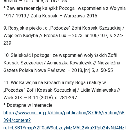
Arcana. – 2017, nr 5, s. 147-153
* Zawiera recenzję książki: Pożoga : wspomnienia z Wołynia
1917-1919 / Zofia Kossak. – Warszawa, 2015
9. Rosyjskie piekło : o „Pożodze” Zofii Kossak-Szczuckiej /
Wojciech Kudyba // Fronda Lux. – 2023, nr 106/107, s. 224-
239
10. Sielskość i pożoga : ze wspomnień wołyńskich Zofii
Kossak-Szczuckiej / Agnieszka Kowalczyk // Niezależna
Gazeta Polska Nowe Państwo. – 2018, [nr] 5, s. 50-55
11. Wielka wojna na Kresach a mity Boga i natury w
„Pożodze” Zofii Kossak-Szczuckiej / Lidia Wiśniewska //
Wiek XIX. – R. 11 (2018), s. 281-297
* Dostępne w Internecie:
https://www.rcin.org.pl/dlibra/publication/87965/edition/68
394/content?
ref=L3B1YmxpY2F0aW9uLzgyMzM5L2VkaXRpb24vNjI4NzI