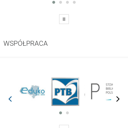
WSTRZYMAJ
WSPÓŁPRACA
prev
next