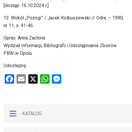
[dostęp: 16.10.2024 r.]
12. Wokół „Pożogi” / Jacek Kolbuszewski // Odra. – 1990,
nr 11, s. 41-46
Oprac. Anna Zacłona
Wydział Informacji, Bibliografii i Udostępniania Zbiorów
PBW w Opolu
Udostepnij:
F
E
X
W
M
a
m
h
es
ce
ail
at
se
b
s
n
Na skróty
KATALOG
o
A
g
o
p
er