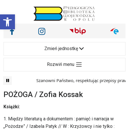
Przejdź do treści
Otwórz pasek narzędzi
Nasze media społecznościowe i inne
Facebook
Instagram
Main Navigation
Zmień jednostkę
Rozwiń menu
Szanowni Państwo, respektując przepisy prawa i
POŻOGA / Zofia Kossak
Książki:
1. Między literaturą a dokumentem : pamięć i narracja w
„Pożodze” / Izabela Patyk // W : Krzyżowcy i nie tylko :