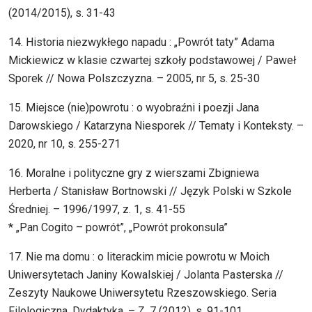
(2014/2015), s. 31-43
14. Historia niezwykłego napadu : „Powrót taty” Adama
Mickiewicz w klasie czwartej szkoły podstawowej / Paweł
Sporek // Nowa Polszczyzna. – 2005, nr 5, s. 25-30
15. Miejsce (nie)powrotu : o wyobraźni i poezji Jana
Darowskiego / Katarzyna Niesporek // Tematy i Konteksty. –
2020, nr 10, s. 255-271
16. Moralne i polityczne gry z wierszami Zbigniewa
Herberta / Stanisław Bortnowski // Język Polski w Szkole
Średniej. – 1996/1997, z. 1, s. 41-55
* „Pan Cogito – powrót”, „Powrót prokonsula”
17. Nie ma domu : o literackim micie powrotu w Moich
Uniwersytetach Janiny Kowalskiej / Jolanta Pasterska //
Zeszyty Naukowe Uniwersytetu Rzeszowskiego. Seria
Filologiczna. Dydaktyka. – Z. 7 (2012), s. 91-101