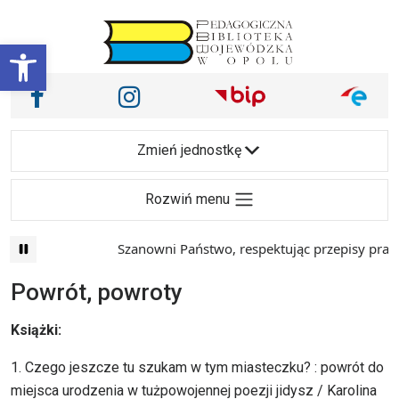
Przejdź do treści
Otwórz pasek narzędzi
Nasze media społecznościowe i inne
Facebook
Instagram
Main Navigation
Zmień jednostkę
Rozwiń menu
Szanowni Państwo, respektując przepisy prawa i 
Powrót, powroty
Książki:
1. Czego jeszcze tu szukam w tym miasteczku? : powrót do
miejsca urodzenia w tużpowojennej poezji jidysz / Karolina