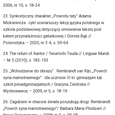
2006, nr 10, s. 18-24
23. Synkretyczny charakter „Powrotu taty” Adama
Mickiewicza : cykl scenariuszy lekcji języka polskiego w
szkole podstawowej dotyczący omówienia tekstu pod
katem przynależności gatunkowej / Dorota Bąk //
Polonistyka. – 2020, nr 3-4, s. 59-64
24. The return of Kantor / Terumichi Tsuda // Linguae Mundi.
– Nr 5 (2010), s. 183-193
25. „Wchodzenie do obrazu” : Rembrandt van Rijn, „Powrót
syna marnotrawnego” : dla uczniów III kl. gimnazjum lub
szkół ponadgimnazjalnych / Grażyna Zielińska //
Wychowawca. – 2009, nr 5, s. 18-19
26. Zagubieni w chaosie świata poszukują drogi. Rembrandt:
„Powrót syna marnotrawnego”/ Barbara Maria Płodzień //