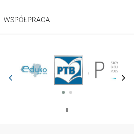
WSPÓŁPRACA
prev
next
WSTRZYMAJ