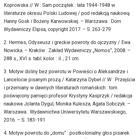
Koprowska // W : Sam początek : lata 1944-1948 w
literaturze okresu Polski Ludowej / pod redakcją naukową
Hanny Gosk i Bożeny Karwowskiej. – Warszawa : Dom
Wydawniczy Elipsa, copyright 2017. – S. 263-279
2. Hermes, Odyseusz i greckie powroty do ojczyzny / Ewa
Nowicka. – Kraków : Zakład Wydawniczy „Nomos”, 2008. –
288 s., XVI s. tabl. kolor. : il. ; 21 cm.
3. Motyw doliny bez powrotu w Powieści o Aleksandrze i
Lancelocie pisanym prozą / Katarzyna Dybeł // W : Przejścia
i przemiany w dawnych literaturach romańskich : tom
poświęcony pamięci profesor Krystyny Kasprzyk / redakcja
naukowa Jolanta Dygul, Monika Kulesza, Agata Sobczyk. –
Warszawa : Wydawnictwa Uniwersytetu Warszawskiego,
2016. – S. 183-191
4. Motyw powrotu do „domu” : postkolonialny głos pisarek