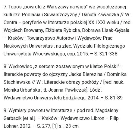
7. Topos „powrotu z Warszawy na wieś” we współczesnej
kulturze Podlasia i Suwalszczyzny / Danuta Zawadzka // W :
Centra – peryferie w literaturze polskiej XX i XXI wieku / red.
Wojciech Browarny, Elżbieta Rybicka, Dobrawa Lisak-Gębala.
– Kraków : Towarzystwo Autorów i Wydawców Prac
Naukowych Universitas : na zlec. Wydziału Filologicznego
Uniwersytetu Wrocławskiego, cop. 2015. – S. 321-338
8. Wędrowiec „z sercem zostawionym w klatce Polski” :
literackie powroty do ojczyzny Jacka Bierezina / Dominika
Stachlewska // W : Literackie obrazy podróży / [red. nauk.
Monika Urbańska ; tł. Joanna Pawliczak]. Łódź :
Wydawnictwo Uniwersytetu Łódzkiego, 2014. – S. 81-89
9. Wymiary powrotu w literaturze / pod red. Magdaleny
Garbacik [et al.]. – Kraków : Wydawnictwo Libron – Filip
Lohner, 2012. – S. 277, [1] s. ; 23 cm.