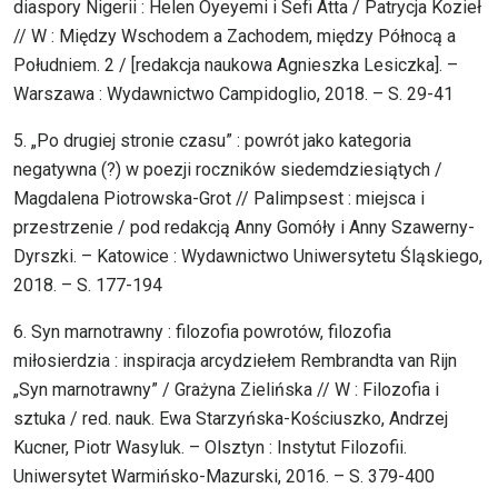
diaspory Nigerii : Helen Oyeyemi i Sefi Atta / Patrycja Kozieł
// W : Między Wschodem a Zachodem, między Północą a
Południem. 2 / [redakcja naukowa Agnieszka Lesiczka]. –
Warszawa : Wydawnictwo Campidoglio, 2018. – S. 29-41
5. „Po drugiej stronie czasu” : powrót jako kategoria
negatywna (?) w poezji roczników siedemdziesiątych /
Magdalena Piotrowska-Grot // Palimpsest : miejsca i
przestrzenie / pod redakcją Anny Gomóły i Anny Szawerny-
Dyrszki. – Katowice : Wydawnictwo Uniwersytetu Śląskiego,
2018. – S. 177-194
6. Syn marnotrawny : filozofia powrotów, filozofia
miłosierdzia : inspiracja arcydziełem Rembrandta van Rijn
„Syn marnotrawny” / Grażyna Zielińska // W : Filozofia i
sztuka / red. nauk. Ewa Starzyńska-Kościuszko, Andrzej
Kucner, Piotr Wasyluk. – Olsztyn : Instytut Filozofii.
Uniwersytet Warmińsko-Mazurski, 2016. – S. 379-400