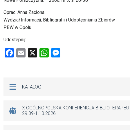
Nowa Polszczyzna. – 2008, nr 3, s. 28-38
Oprac. Anna Zacłona
Wydział Informacji, Bibliografii i Udostępniania Zbiorów
PBW w Opolu
Udostepnij:
F
E
X
W
M
a
m
h
es
ce
ail
at
se
b
s
n
Na skróty
KATALOG
o
A
g
o
p
er
k
p
X OGÓLNOPOLSKA KONFERENCJA BIBLIOTERAPE
29.09-1.10.2026