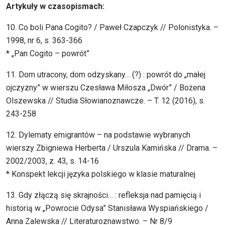
Artykuły w czasopismach:
10. Co boli Pana Cogito? / Paweł Czapczyk // Polonistyka. –
1998, nr 6, s. 363-366
* „Pan Cogito – powrót”
11. Dom utracony, dom odzyskany… (?) : powrót do „małej
ojczyzny” w wierszu Czesława Miłosza „Dwór” / Bożena
Olszewska // Studia Słowianoznawcze. – T. 12 (2016), s.
243-258
12. Dylematy emigrantów – na podstawie wybranych
wierszy Zbigniewa Herberta / Urszula Kamińska // Drama. –
2002/2003, z. 43, s. 14-16
* Konspekt lekcji języka polskiego w klasie maturalnej
13. Gdy złączą się skrajności… : refleksja nad pamięcią i
historią w „Powrocie Odysa” Stanisława Wyspiańskiego /
Anna Zalewska // Literaturoznawstwo. – Nr 8/9