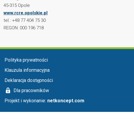
45-315 Opole
www.rcre.opolskie.pl
tel.: +48 77 404 75 30
REGON: 000 196 718
Menu stopka
Polityka prywatności
Klauzula informacyjna
Deklaracja dostępności
Dla pracowników
Projekt i wykonanie:
netkoncept.com