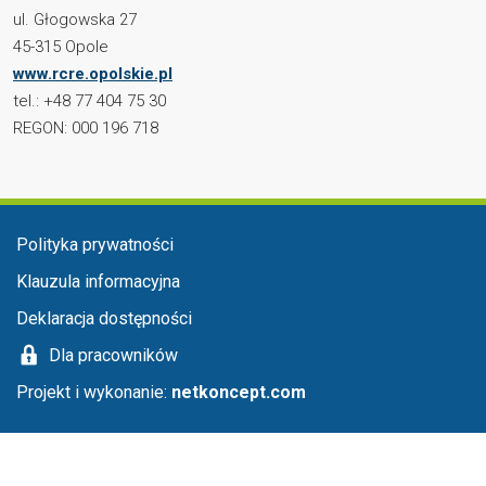
ul. Głogowska 27
45-315 Opole
www.rcre.opolskie.pl
tel.: +48 77 404 75 30
REGON: 000 196 718
Menu stopka
Polityka prywatności
Klauzula informacyjna
Deklaracja dostępności
Dla pracowników
Projekt i wykonanie:
netkoncept.com