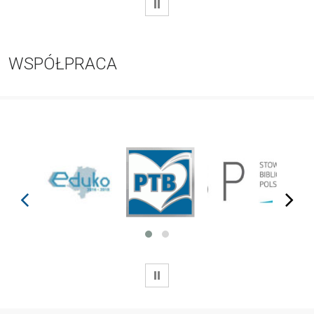
WSTRZYMAJ
WSPÓŁPRACA
prev
next
WSTRZYMAJ