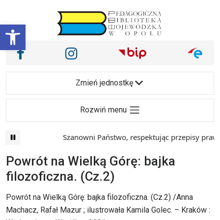
Przejdź do treści
Otwórz pasek narzędzi
Nasze media społecznościowe i inne
Facebook
Instagram
Main Navigation
Zmień jednostkę
Rozwiń menu
Szanowni Państwo, respektując przepisy prawa i
Powrót na Wielką Górę: bajka
filozoficzna. (Cz.2)
Powrót na Wielką Górę: bajka filozoficzna. (Cz.2) /Anna
Machacz, Rafał Mazur ; ilustrowała Kamila Golec. – Kraków :