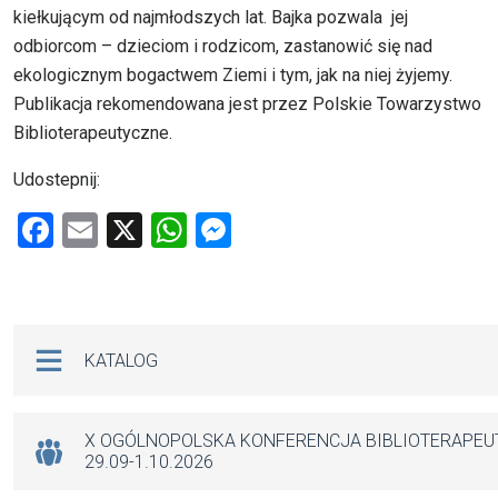
kiełkującym od najmłodszych lat. Bajka pozwala jej
odbiorcom – dzieciom i rodzicom, zastanowić się nad
ekologicznym bogactwem Ziemi i tym, jak na niej żyjemy.
Publikacja rekomendowana jest przez Polskie Towarzystwo
Biblioterapeutyczne.
Udostepnij:
F
E
X
W
M
a
m
h
es
ce
ail
at
se
b
s
n
Na skróty
KATALOG
o
A
g
o
p
er
k
p
X OGÓLNOPOLSKA KONFERENCJA BIBLIOTERAPE
29.09-1.10.2026