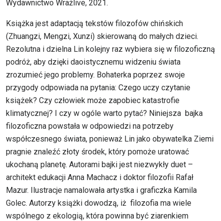
Wydawnictwo Wrażlive, 2021.
Książka jest adaptacją tekstów filozofów chińskich
(Zhuangzi, Mengzi, Xunzi) skierowaną do małych dzieci.
Rezolutna i dzielna Lin kolejny raz wybiera się w filozoficzną
podróż, aby dzięki daoistycznemu widzeniu świata
zrozumieć jego problemy. Bohaterka poprzez swoje
przygody odpowiada na pytania: Czego uczy czytanie
książek? Czy człowiek może zapobiec katastrofie
klimatycznej? I czy w ogóle warto pytać? Niniejsza bajka
filozoficzna powstała w odpowiedzi na potrzeby
współczesnego świata, ponieważ Lin jako obywatelka Ziemi
pragnie znaleźć złoty środek, który pomoże uratować
ukochaną planetę. Autorami bajki jest niezwykły duet –
architekt edukacji Anna Machacz i doktor filozofii Rafał
Mazur. Ilustracje namalowała artystka i graficzka Kamila
Golec. Autorzy książki dowodzą, iż filozofia ma wiele
wspólnego z ekologią, która powinna być ziarenkiem