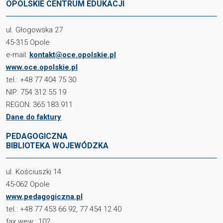
OPOLSKIE CENTRUM EDUKACJI
ul. Głogowska 27
45-315 Opole
e-mail:
kontakt@oce.opolskie.pl
www.oce.opolskie.pl
tel.: +48 77 404 75 30
NIP: 754 312 55 19
REGON: 365 183 911
Dane do faktury
PEDAGOGICZNA
BIBLIOTEKA WOJEWÓDZKA
ul. Kościuszki 14
45-062 Opole
www.pedagogiczna.pl
tel.: +48 77 453 66 92, 77 454 12 40
fax wew.: 102