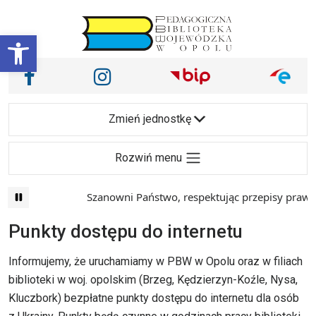
Przejdź do treści
Otwórz pasek narzędzi
Nasze media społecznościowe i inne
Facebook
Instagram
Main Navigation
Zmień jednostkę
Rozwiń menu
Szanowni Państwo, respektując przepisy prawa i
Punkty dostępu do internetu
Informujemy, że uruchamiamy w PBW w Opolu oraz w filiach
biblioteki w woj. opolskim (Brzeg, Kędzierzyn-Koźle, Nysa,
Kluczbork) bezpłatne punkty dostępu do internetu dla osób