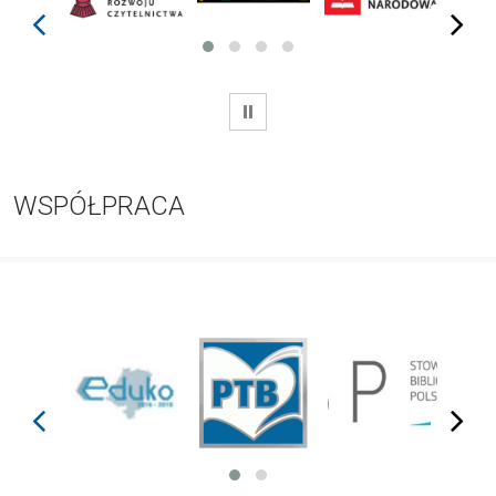
prev
next
WSTRZYMAJ
WSPÓŁPRACA
prev
next