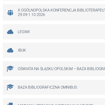
o
p
er
k
p
X OGÓLNOPOLSKA KONFERENCJA BIBLIOTERAPE
29.09-1.10.2026
LEGIMI
IBUK
OŚWIATA NA ŚLĄSKU OPOLSKIM – BAZA BIBLIOGR
BAZA BIBLIOGRAFICZNA OMNIBUS