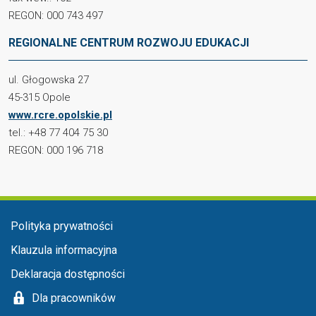
REGON: 000 743 497
REGIONALNE CENTRUM ROZWOJU EDUKACJI
ul. Głogowska 27
45-315 Opole
www.rcre.opolskie.pl
tel.: +48 77 404 75 30
REGON: 000 196 718
Menu stopka
Polityka prywatności
Klauzula informacyjna
Deklaracja dostępności
Dla pracowników