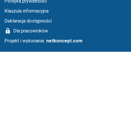
Menu stopka
Polityka prywatności
Klauzula informacyjna
Deklaracja dostępności
Dla pracowników
Projekt i wykonanie:
netkoncept.com