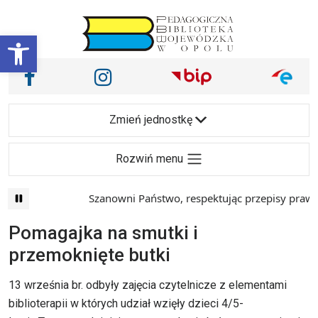
Przejdź do treści
Otwórz pasek narzędzi
Nasze media społecznościowe i inne
Facebook
Instagram
Main Navigation
Zmień jednostkę
Rozwiń menu
Szanowni Państwo, respektując przepisy prawa i m
Pomagajka na smutki i
przemoknięte butki
13 września br. odbyły zajęcia czytelnicze z elementami
biblioterapii w których udział wzięły dzieci 4/5-