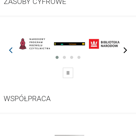
ZASOBY CYFROWE
prev
next
WSTRZYMAJ
WSPÓŁPRACA