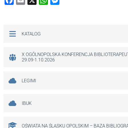
F
E
X
W
M
a
m
h
es
ce
ail
at
se
b
s
n
Na skróty
KATALOG
o
A
g
o
p
er
k
p
X OGÓLNOPOLSKA KONFERENCJA BIBLIOTERAPE
29.09-1.10.2026
LEGIMI
IBUK
OŚWIATA NA ŚLĄSKU OPOLSKIM – BAZA BIBLIOGR