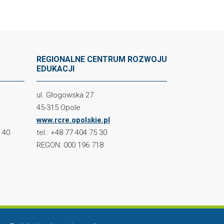
REGIONALNE CENTRUM ROZWOJU
EDUKACJI
ul. Głogowska 27
45-315 Opole
www.rcre.opolskie.pl
2 40
tel.: +48 77 404 75 30
REGON: 000 196 718