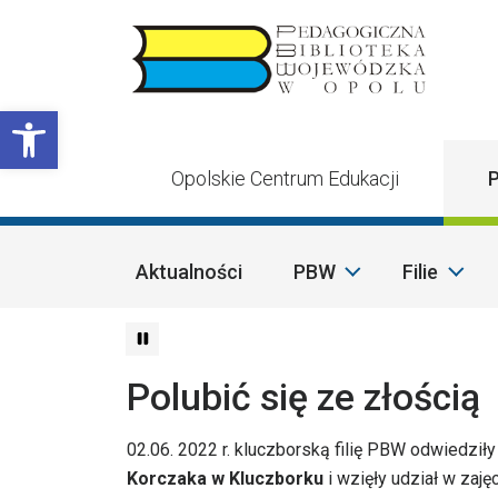
Przejdź do treści
Otwórz pasek narzędzi
Opolskie Centrum Edukacji
P
Aktualności
PBW
Filie
Polubić się ze złością
02.06. 2022 r. kluczborską filię PBW odwiedziły 
Korczaka
w Kluczborku
i wzięły udział w zaję