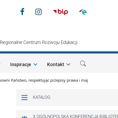
Nasze media społecznościow
Facebook
Instagram
n
Regionalne Centrum Rozwoju Edukacji
Inspiracje
Kontakt
Państwo, respektując przepisy prawa i mając na względzie szc
Na skróty
KATALOG
X OGÓLNOPOLSKA KONFERENCJA BIBLIOT