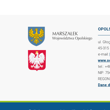
OPOLS
ul. Gł
45-315
e-mail:
www.oc
tel.: +
NIP: 75
REGON:
Dane d