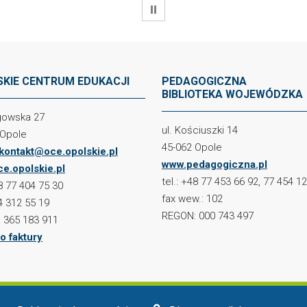
WSTRZYMAJ
KIE CENTRUM EDUKACJI
PEDAGOGICZNA
BIBLIOTEKA WOJEWÓDZKA
ogowska 27
ul. Kościuszki 14
 Opole
45-062 Opole
kontakt@oce.opolskie.pl
www.pedagogiczna.pl
e.opolskie.pl
tel.: +48 77 453 66 92, 77 454 1
48 77 404 75 30
fax wew.: 102
4 312 55 19
REGON: 000 743 497
 365 183 911
o faktury