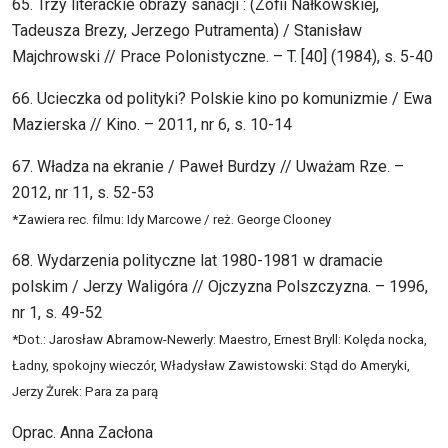
65. Trzy literackie obrazy sanacji : (Zofii Nałkowskiej,
Tadeusza Brezy, Jerzego Putramenta) / Stanisław
Majchrowski // Prace Polonistyczne. – T. [40] (1984), s. 5-40
66. Ucieczka od polityki? Polskie kino po komunizmie / Ewa
Mazierska // Kino. – 2011, nr 6, s. 10-14
67. Władza na ekranie / Paweł Burdzy // Uważam Rze. –
2012, nr 11, s. 52-53
*Zawiera rec. filmu: Idy Marcowe / reż. George Clooney
68. Wydarzenia polityczne lat 1980-1981 w dramacie
polskim / Jerzy Waligóra // Ojczyzna Polszczyzna. – 1996,
nr 1, s. 49-52
*Dot.: Jarosław Abramow-Newerly: Maestro, Ernest Bryll: Kolęda nocka,
Ładny, spokojny wieczór, Władysław Zawistowski: Stąd do Ameryki,
Jerzy Żurek: Para za parą
Oprac. Anna Zacłona