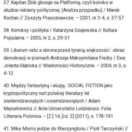
37. Kapitan Żbik głosuje na Platformę, czyli komiks w
służbie reklamy politycznej. (Analiza przypadku) / Marek
Kochan // Zeszyty Prasoznawcze. – 2001, nr 3-4, s. 37-57
38. Komiksy i polityka / Katarzyna Szajewska // Kultura
Popularna. – 2005, nr 2, s. 29-31
39. Liberum veto a obrona przed tyranią większości : obraz
demokracji w pismach Andrzeja Maksymiliana Fredry / Ewa
Jolanta Głębicka // Wiadomości Historyczne. – 2004, nr 3, s.
4-12
40. Między fantastyką i aluzją : SOCIAL FICTION jako
kryptopolityczny nurt polskiej literatury lat
siedemdziesiątych i osiemdziesiątych / Adam
Mazurkiewicz // Acta Universitatis Lodziensis. Folia
Litteraria Polonica. – [Z.] 14, [cz. 2] (2011), s. 178-191
41. Mike Morris jedzie do Waszyngtonu / Piotr Tarczyński //