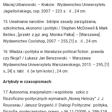
Maciej Urbanowski. – Kraków : Wydawnictwo Uniwersytetu
Jagiellońskiego, cop. 2007. – 223 s. : il. ; 24 cm.
15. Uwalnianie narodów : biblijne zasady zarządzania,
szkolnictwa, ekonomii i polityki / Stephen McDowell & Mark
Beliles ; [przekł. z jęz. ang. Monika Pałka]. – [Warszawa] :
Wydawnictwo Coolshop, 2007. – 255, [1] s. : il. ; 24 cm.
16. Władza i polityka w literaturze political fiction : prawda
czy fikcja? / Łukasz Jan Berezowski. – Warszawa :
Wydawnictwa Uniwersytetu Warszawskiego, 2013. – 295, [1]
s., [4] s. tabl. : il. (w tym kolor.) ; 24 cm.
Artykuły w czasopismach:
17. Autonomia, irracjonalizm i wspólnota : szkic o
filozoficzno-politycznych wymiarach „Nowej Heloizy” J. J.
Rousseau / Janusz Grygieńć // Dialogi Polityczne : polityka,
filozofia, społeczeństwo, prawo. – Nr 11 (2009), s. 299-319