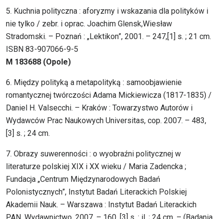
5. Kuchnia polityczna : aforyzmy i wskazania dla polityków i
nie tylko / zebr. i oprac. Joachim Glensk,Wiesław
Stradomski. – Poznań : „Lektikon”, 2001. – 247,[1] s. ; 21 cm.
ISBN 83-907066-9-5
M 183688 (Opole)
6. Między polityką a metapolityką : samoobjawienie
romantycznej twórczości Adama Mickiewicza (1817-1835) /
Daniel H. Valsecchi. – Kraków : Towarzystwo Autorów i
Wydawców Prac Naukowych Universitas, cop. 2007. – 483,
[3] s. ; 24 cm.
7. Obrazy suwerenności : o wyobraźni politycznej w
literaturze polskiej XIX i XX wieku / Maria Zadencka ;
Fundacja „Centrum Międzynarodowych Badań
Polonistycznych”, Instytut Badań Literackich Polskiej
Akademii Nauk. – Warszawa : Instytut Badań Literackich
PAN. Wydawnictwo, 2007. – 160, [3] s. : il. ; 24 cm. – (Badania