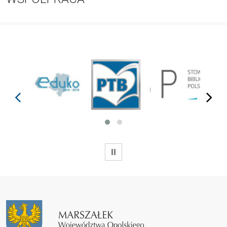
prev
next
WSTRZYMAJ