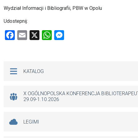
Wydział Informacji i Bibliografii, PBW w Opolu
Udostepnij:
F
E
X
W
M
a
m
h
es
ce
ail
at
se
b
s
n
Na skróty
KATALOG
o
A
g
o
p
er
k
p
X OGÓLNOPOLSKA KONFERENCJA BIBLIOTERAPE
29.09-1.10.2026
LEGIMI