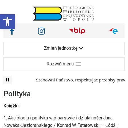
Przejdź do treści
Otwórz pasek narzędzi
Nasze media społecznościowe i inne
Facebook
Instagram
Main Navigation
Zmień jednostkę
Rozwiń menu
Szanowni Państwo, respektując przepisy prawa i maj
Polityka
Książki:
1. Aksjologia i polityka w pisarstwie i działalności Jana
Nowaka-Jeziorańskiego / Konrad W. Tatarowski. – Łódź :