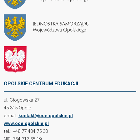
OPOLSKIE CENTRUM EDUKACJI
ul. Głogowska 27
45-315 Opole
e-mail:
kontakt@oce.opolskie.pl
www.oce.opolskie.pl
tel.: +48 77 404 75 30
NIP: 754 312 55 19