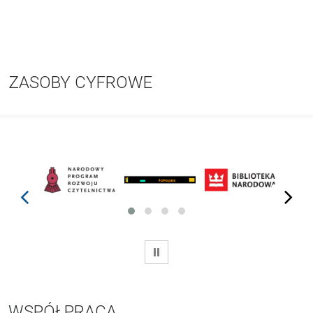
ZASOBY CYFROWE
prev
next
WSTRZYMAJ
WSPÓŁPRACA