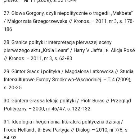
prawo. – Nr 11 (2009), s. 321-344
27. Głowa Gorgony, czyli niepolitycznie o tragedii „Makbeta”
/ Małgorzata Grzegorzewska // Kronos. – 2011, nr 3, s. 178-
186
28. Granice polityki : interpretacja pierwszej sceny
pierwszego aktu „Króla Leara” / Harry V. Jaffa ; tł. Alicja Rosé
// Kronos. – 2011, nr 3, s. 63-83
29. Günter Grass i polityka / Magdalena Latkowska // Studia
Interkulturowe Europy Środkowo-Wschodniej. – T. 4 (2009),
s. 20-35
30. Gűntera Grassa lekcje polityki / Piotr Buras // Przegląd
Polityczny. – 2000, nr 46/47, s. 122-132
31. Ideologia i hegemonia: literatura polityczna dzisiaj /
Frode Helland ; tł. Ewa Partyga // Dialog. – 2010, nr 7/8, s.
84-93