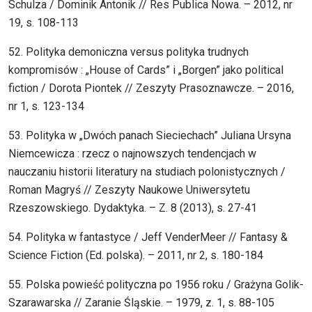
Schulza / Dominik Antonik // Res Publica Nowa. – 2012, nr
19, s. 108-113
52. Polityka demoniczna versus polityka trudnych
kompromisów : „House of Cards” i „Borgen” jako political
fiction / Dorota Piontek // Zeszyty Prasoznawcze. – 2016,
nr 1, s. 123-134
53. Polityka w „Dwóch panach Sieciechach” Juliana Ursyna
Niemcewicza : rzecz o najnowszych tendencjach w
nauczaniu historii literatury na studiach polonistycznych /
Roman Magryś // Zeszyty Naukowe Uniwersytetu
Rzeszowskiego. Dydaktyka. – Z. 8 (2013), s. 27-41
54. Polityka w fantastyce / Jeff VenderMeer // Fantasy &
Science Fiction (Ed. polska). – 2011, nr 2, s. 180-184
55. Polska powieść polityczna po 1956 roku / Grażyna Golik-
Szarawarska // Zaranie Śląskie. – 1979, z. 1, s. 88-105