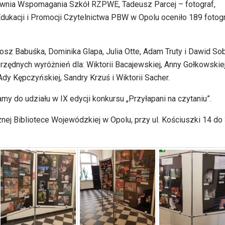
ownia Wspomagania Szkół RZPWE, Tadeusz Parcej – fotograf,
acji i Promocji Czytelnictwa PBW w Opolu oceniło 189 fotogr
osz Babuśka, Dominika Glapa, Julia Otte, Adam Truty i Dawid So
zędnych wyróżnień dla: Wiktorii Bacajewskiej, Anny Gołkowskiej
y Kępczyńskiej, Sandry Krzuś i Wiktorii Sacher.
 do udziału w IX edycji konkursu „Przyłapani na czytaniu”.
 Bibliotece Wojewódzkiej w Opolu, przy ul. Kościuszki 14 do