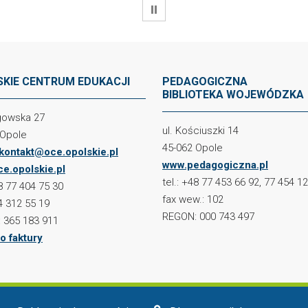
WSTRZYMAJ
KIE CENTRUM EDUKACJI
PEDAGOGICZNA
BIBLIOTEKA WOJEWÓDZKA
ogowska 27
ul. Kościuszki 14
 Opole
45-062 Opole
kontakt@oce.opolskie.pl
www.pedagogiczna.pl
e.opolskie.pl
tel.: +48 77 453 66 92, 77 454 1
48 77 404 75 30
fax wew.: 102
4 312 55 19
REGON: 000 743 497
 365 183 911
o faktury