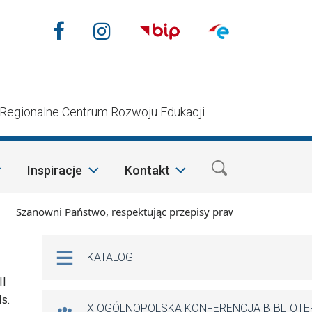
Nasze media społecznościow
Facebook
Instagram
n
Regionalne Centrum Rozwoju Edukacji
Inspiracje
Kontakt
anowni Państwo, respektując przepisy prawa i mając na względ
Na skróty
KATALOG
II
s.
X OGÓLNOPOLSKA KONFERENCJA BIBLIOT