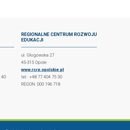
REGIONALNE CENTRUM ROZWOJU
EDUKACJI
ul. Głogowska 27
45-315 Opole
www.rcre.opolskie.pl
2 40
tel.: +48 77 404 75 30
REGON: 000 196 718