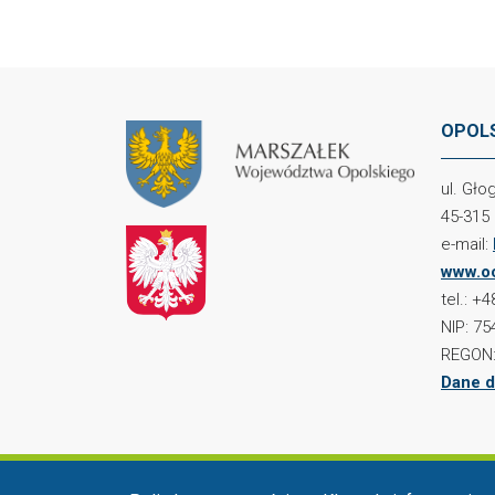
OPOLS
ul. Gł
45-315
e-mail:
www.oc
tel.: +
NIP: 75
REGON:
Dane d