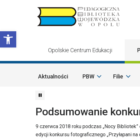
Przejdź do treści
Otwórz pasek narzędzi
Opolskie Centrum Edukacji
P
Aktualności
PBW
Filie
Podsumowanie konkurs
9 czerwca 2018 roku podczas „Nocy Bibliotek” 
edycji konkursu fotograficznego „Przyłapani na