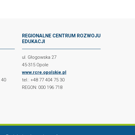
REGIONALNE CENTRUM ROZWOJU
EDUKACJI
ul. Głogowska 27
45-315 Opole
www.rcre.opolskie.pl
2 40
tel.: +48 77 404 75 30
REGON: 000 196 718