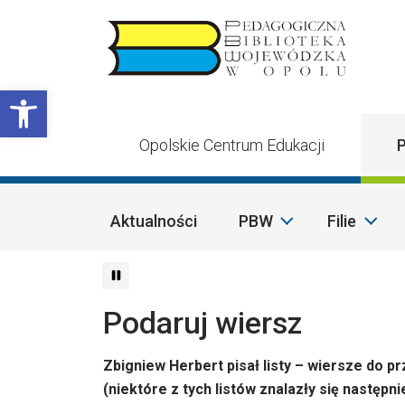
Przejdź do treści
Otwórz pasek narzędzi
Opolskie Centrum Edukacji
P
Aktualności
PBW
Filie
Podaruj wiersz
Zbigniew Herbert pisał listy – wiersze do pr
(niektóre z tych listów znalazły się następn