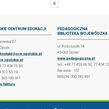
WSTRZYMAJ
KIE CENTRUM EDUKACJI
PEDAGOGICZNA
BIBLIOTEKA WOJEWÓDZKA
ogowska 27
ul. Kościuszki 14
 Opole
45-062 Opole
kontakt@oce.opolskie.pl
www.pedagogiczna.pl
e.opolskie.pl
tel.: +48 77 453 66 92, 77 454 1
48 77 404 75 30
fax wew.: 102
4 312 55 19
REGON: 000 743 497
 365 183 911
o faktury