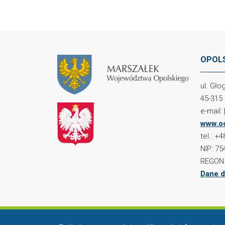
OPOLS
ul. Gł
45-315
e-mail:
www.oc
tel.: +
NIP: 75
REGON:
Dane d