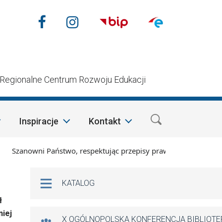
Nasze media społecznościow
Facebook
Instagram
n
Regionalne Centrum Rozwoju Edukacji
Inspiracje
Kontakt
zanowni Państwo, respektując przepisy prawa i mając na względ
Na skróty
KATALOG
ł
niej
X OGÓLNOPOLSKA KONFERENCJA BIBLIOT