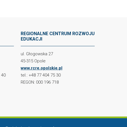
REGIONALNE CENTRUM ROZWOJU
EDUKACJI
ul. Głogowska 27
45-315 Opole
www.rcre.opolskie.pl
2 40
tel.: +48 77 404 75 30
REGON: 000 196 718