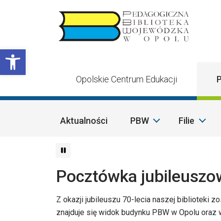
Przejdź do treści
Otwórz pasek narzędzi
Opolskie Centrum Edukacji
P
Aktualności
PBW
Filie
Pocztówka jubileuszo
Z okazji jubileuszu 70-lecia naszej biblioteki
znajduje się widok budynku PBW w Opolu oraz wy