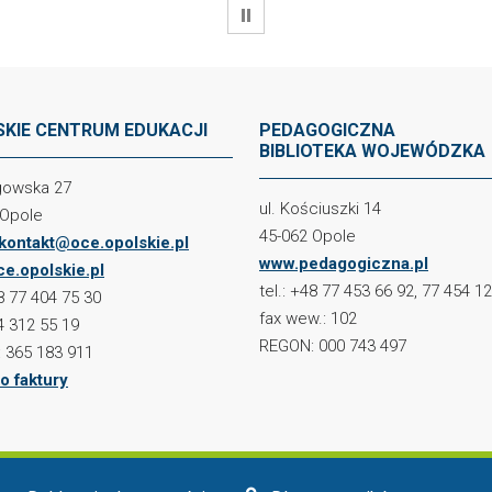
WSTRZYMAJ
KIE CENTRUM EDUKACJI
PEDAGOGICZNA
BIBLIOTEKA WOJEWÓDZKA
ogowska 27
ul. Kościuszki 14
 Opole
45-062 Opole
kontakt@oce.opolskie.pl
www.pedagogiczna.pl
e.opolskie.pl
tel.: +48 77 453 66 92, 77 454 1
48 77 404 75 30
fax wew.: 102
4 312 55 19
REGON: 000 743 497
 365 183 911
o faktury