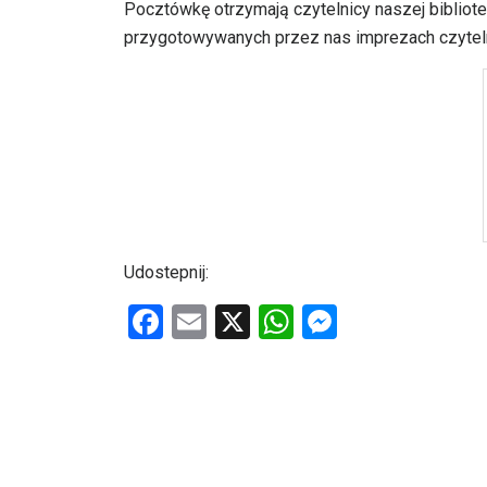
Pocztówkę otrzymają czytelnicy naszej bibliote
przygotowywanych przez nas imprezach czytel
Udostepnij:
F
E
X
W
M
a
m
h
es
ce
ail
at
se
b
s
n
o
A
g