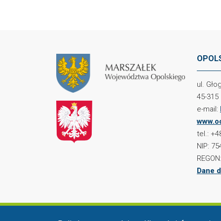
OPOLS
ul. Gł
45-315
e-mail:
www.oc
tel.: +
NIP: 75
REGON:
Dane d