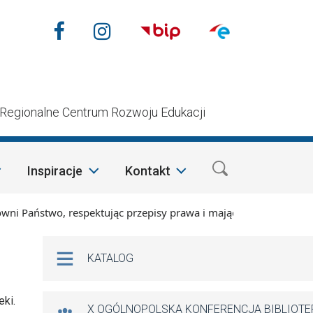
Nasze media społecznościow
Facebook
Instagram
n
Regionalne Centrum Rozwoju Edukacji
Inspiracje
Kontakt
Państwo, respektując przepisy prawa i mając na względzie szc
Na skróty
KATALOG
eki.
X OGÓLNOPOLSKA KONFERENCJA BIBLIOT