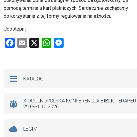
dokonywania opłat za usługi w sposób bezgotówkowy, za
pomocą terminala kart płatniczych. Serdecznie zachęcamy
do korzystania z tej formy regulowania należności.
Udostepnij:
F
E
X
W
M
a
m
h
es
ce
ail
at
se
b
s
n
Na skróty
KATALOG
o
A
g
o
p
er
k
p
X OGÓLNOPOLSKA KONFERENCJA BIBLIOTERAPE
29.09-1.10.2026
LEGIMI