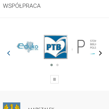
WSPÓŁPRACA
prev
next
WSTRZYMAJ