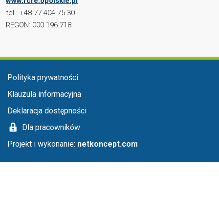
www.rcre.opolskie.pl
tel.: +48 77 404 75 30
REGON: 000 196 718
Menu stopka
Polityka prywatności
Klauzula informacyjna
Deklaracja dostępności
Dla pracowników
Projekt i wykonanie:
netkoncept.com