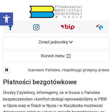
Przejdź do treści
Otwórz pasek narzędzi
Nasze media społecznościowe i inne
Facebook
Instagram
Main Navigation
Zmień jednostkę
Rozwiń menu
Szanowni Państwo, respektując przepisy prawa i 
Płatności bezgotówkowe
Drodzy Czytelnicy, informujemy, że w trosce o Państwa
bezpieczeństwo i komfort obsługi wprowadziliśmy w PBW
w Opolu oraz w filiach w Nysie i w Kluczborku możliwość