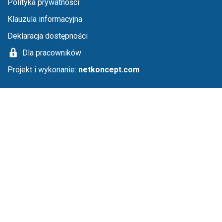
Menu stopka
Polityka prywatności
Klauzula informacyjna
Deklaracja dostępności
Dla pracowników
Projekt i wykonanie:
netkoncept.com