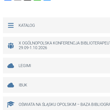
a
m
h
es
ce
ail
at
se
b
s
n
Na skróty
KATALOG
o
A
g
o
p
er
k
p
X OGÓLNOPOLSKA KONFERENCJA BIBLIOTERAPE
29.09-1.10.2026
LEGIMI
IBUK
OŚWIATA NA ŚLĄSKU OPOLSKIM – BAZA BIBLIOGR