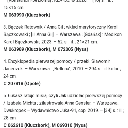
– [Konstancin-Jeziorna] : REA-SJ, © 2020. – [16] s. : il. ;
15×15 cm.
M 063990 (Kluczbork)
3. Bączek Ratownik / Anna Gil ; wkład merytoryczny Karol
Bączkowski ; [il. Anna Gil]. – Warszawa ; [Gdańsk] : Medikon
Karol Bączkowski, 2023. – 52 s. : il. ; 21×21 cm.
M 063989 (Kluczbork), M 072005 (Nysa)
4. Encyklopedia pierwszej pomocy / przekł. Sławomir
Janeczek. – Warszawa : „Bellona”, 2010. – 294 s. : il. kolor. ;
24 cm.
C 207818 (Opole)
5. Łukasz ratuje misia, czyli Jak udzielać pierwszej pomocy
/ Izabela Michta ; zilustrowała Anna Gensler. – Warszawa :
Dwukropek – Wydawnictwo Juka-91, cop. 2019. – [34] s. : il. ;
28 cm.
C 062610 (Kluczbork), M 069310 (Nysa)