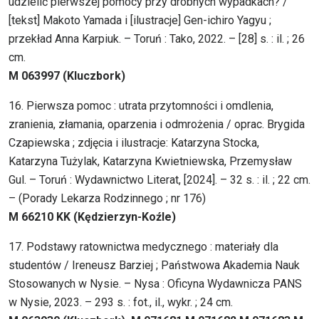
udzielić pierwszej pomocy przy drobnych wypadkach? /
[tekst] Makoto Yamada i [ilustracje] Gen-ichiro Yagyu ;
przekład Anna Karpiuk. – Toruń : Tako, 2022. – [28] s. : il. ; 26
cm.
M 063997 (Kluczbork)
16. Pierwsza pomoc : utrata przytomności i omdlenia,
zranienia, złamania, oparzenia i odmrożenia / oprac. Brygida
Czapiewska ; zdjęcia i ilustracje: Katarzyna Stocka,
Katarzyna Tużylak, Katarzyna Kwietniewska, Przemysław
Gul. – Toruń : Wydawnictwo Literat, [2024]. – 32 s. : il. ; 22 cm.
– (Porady Lekarza Rodzinnego ; nr 176)
M 66210 KK (Kędzierzyn-Koźle)
17. Podstawy ratownictwa medycznego : materiały dla
studentów / Ireneusz Barziej ; Państwowa Akademia Nauk
Stosowanych w Nysie. – Nysa : Oficyna Wydawnicza PANS
w Nysie, 2023. – 293 s. : fot., il., wykr. ; 24 cm.