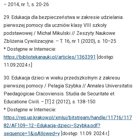
– 2014, nr 1, s. 20-26
29. Edukacja dla bezpieczeństwa w zakresie udzielania
pierwszej pomocy dla uczniów klasy VIII szkoły
podstawowej / Michał Mikulski // Zeszyty Naukowe
Zbliżenia Cywilizacyjne. – T. 16, nr 1 (2020), s. 10–25
* Dostępne w Internecie:
https://bibliotekanauki.pl/articles/1363391
[dostęp:
11.09.2024 r.]
30. Edukacja dzieci w wieku przedszkolnym z zakresu
pierwszej pomocy / Pelagia Szybka // Annales Universitatis
Paedagogicae Cracoviensis. Studia de Securitate et
Educatione Civili. – [T.] 2 (2012), s. 138-150
* Dostępne w Internecie:
https://rep.up.krakow.pl/xmlui/bitstream/handle/11716/117
82/AF109–12–Edukacja-dzieci–Szybka.pdf?
sequence=1&isAllowed=y
[dostęp: 11.09. 2024 r.]