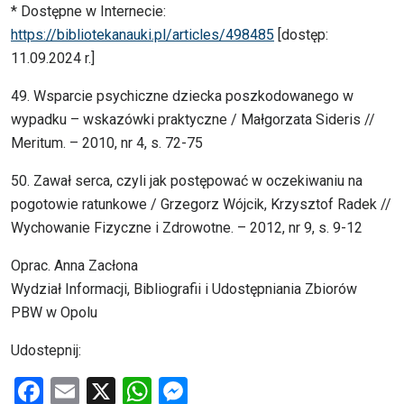
* Dostępne w Internecie:
https://bibliotekanauki.pl/articles/498485
[dostęp:
11.09.2024 r.]
49. Wsparcie psychiczne dziecka poszkodowanego w
wypadku – wskazówki praktyczne / Małgorzata Sideris //
Meritum. – 2010, nr 4, s. 72-75
50. Zawał serca, czyli jak postępować w oczekiwaniu na
pogotowie ratunkowe / Grzegorz Wójcik, Krzysztof Radek //
Wychowanie Fizyczne i Zdrowotne. – 2012, nr 9, s. 9-12
Oprac. Anna Zacłona
Wydział Informacji, Bibliografii i Udostępniania Zbiorów
PBW w Opolu
Udostepnij:
F
E
X
W
M