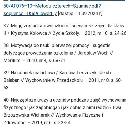
50/AF076–10–Metoda-czterech–Szumiec.pdf?
sequence=1&isAllowed=y
[dostęp: 11.09.2024 r.]
37. Mogę zostać ratowniczkiem : scenariusz zajęć dla klasy
II / Krystyna Kolowca // Życie Szkoły. – 2012, nr 10, s. 24-26
38. Motywacja do nauki pierwszej pomocy i sugestie
dotyczące prowadzenia szkolenia / Jarosław Woch //
Meritum. – 2010, nr 4, s. 68-71
39. Na ratunek maluchowi / Karolina Leszczyk, Jakub
Bałaban // Wychowanie w Przedszkolu. – 2011, nr 8, s. 60-
63
40. Najczęstsze urazy u uczniów podczas zajęć wychowania
fizycznego : jak zapobiegać i jak sobie z nimi radzić / Ewa
Brzozowska-Wicherek // Wychowanie Fizyczne i
Zdrowotne. – 2019, nr 6, s. 32-34