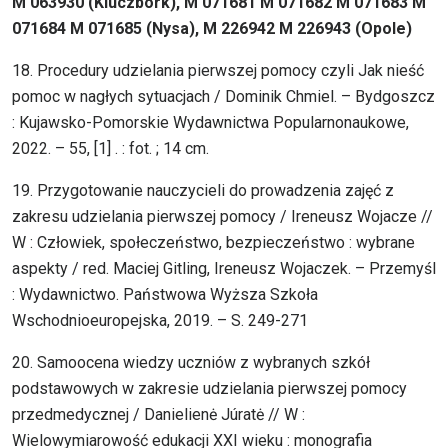
M 063930 (Kluczbork), M 071681 M 071682 M 071683 M
071684 M 071685 (Nysa), M 226942 M 226943 (Opole)
18. Procedury udzielania pierwszej pomocy czyli Jak nieść
pomoc w nagłych sytuacjach / Dominik Chmiel. – Bydgoszcz
: Kujawsko-Pomorskie Wydawnictwa Popularnonaukowe,
2022. – 55, [1] . : fot. ; 14 cm.
19. Przygotowanie nauczycieli do prowadzenia zajęć z
zakresu udzielania pierwszej pomocy / Ireneusz Wojacze //
W : Człowiek, społeczeństwo, bezpieczeństwo : wybrane
aspekty / red. Maciej Gitling, Ireneusz Wojaczek. – Przemyśl
: Wydawnictwo. Państwowa Wyższa Szkoła
Wschodnioeuropejska, 2019. – S. 249-271
20. Samoocena wiedzy uczniów z wybranych szkół
podstawowych w zakresie udzielania pierwszej pomocy
przedmedycznej / Danielienė Júratė // W :
Wielowymiarowość edukacji XXI wieku : monografia