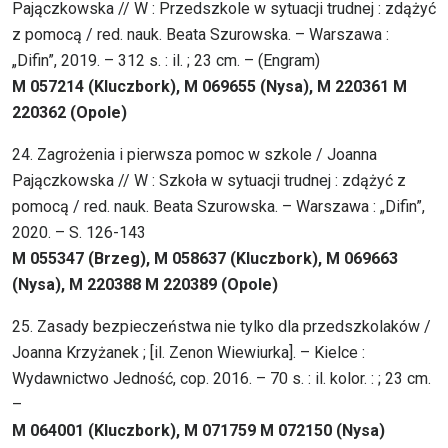
Pajączkowska // W : Przedszkole w sytuacji trudnej : zdążyć
z pomocą / red. nauk. Beata Szurowska. – Warszawa :
„Difin”, 2019. – 312 s. : il. ; 23 cm. – (Engram)
M 057214 (Kluczbork), M 069655 (Nysa), M 220361 M
220362 (Opole)
24. Zagrożenia i pierwsza pomoc w szkole / Joanna
Pajączkowska // W : Szkoła w sytuacji trudnej : zdążyć z
pomocą / red. nauk. Beata Szurowska. – Warszawa : „Difin”,
2020. – S. 126-143
M 055347 (Brzeg), M 058637 (Kluczbork), M 069663
(Nysa), M 220388 M 220389 (Opole)
25. Zasady bezpieczeństwa nie tylko dla przedszkolaków /
Joanna Krzyżanek ; [il. Zenon Wiewiurka]. – Kielce :
Wydawnictwo Jedność, cop. 2016. – 70 s. : il. kolor. : ; 23 cm.
–
M 064001 (Kluczbork), M 071759 M 072150 (Nysa)