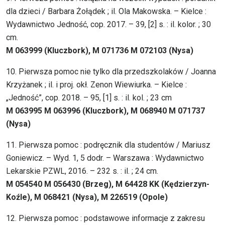
dla dzieci / Barbara Żołądek ; il. Ola Makowska. – Kielce :
Wydawnictwo Jedność, cop. 2017. – 39, [2] s. : il. kolor. ; 30
cm.
M 063999 (Kluczbork), M 071736 M 072103 (Nysa)
10. Pierwsza pomoc nie tylko dla przedszkolaków / Joanna
Krzyżanek ; il. i proj. okł. Zenon Wiewiurka. – Kielce :
„Jedność”, cop. 2018. – 95, [1] s. : il. kol. ; 23 cm
M 063995 M 063996 (Kluczbork), M 068940 M 071737
(Nysa)
11. Pierwsza pomoc : podręcznik dla studentów / Mariusz
Goniewicz. – Wyd. 1, 5 dodr. – Warszawa : Wydawnictwo
Lekarskie PZWL, 2016. – 232 s. : il. ; 24 cm.
M 054540 M 056430 (Brzeg), M 64428 KK (Kędzierzyn-
Koźle), M 068421 (Nysa), M 226519 (Opole)
12. Pierwsza pomoc : podstawowe informacje z zakresu