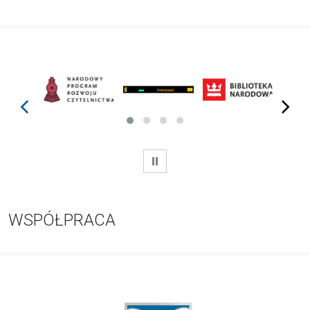
prev
next
WSTRZYMAJ
WSPÓŁPRACA