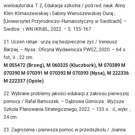
wieloautorska. T. 2, Edukacja szkolna / pod red. nauk. Anny
Klim-Klimaszewskiej i Sabiny Wieruszewskiej-Duraj ;
[Uniwersytet Przyrodniczo-Humanistyczny w Siedlcach]. –
Siedlce : i WN IKRiBL, 2022. – S. 155-167
21. Uczeń ratuje : uczę się bezpiecznie żyć / Ireneusz
Barziej. – Nysa : Oficyna Wydawnicza PWSZ, 2020. – 64 s. :
fot., il. ; 22 cm.
M 055472 (Brzeg), M 060325 (Kluczbork), M 070389 M
070390 M 070391 M 070392 M 070393 (Nysa), M 222336
M 222337 (Opole)
22. Wybrane problemy jakości edukacji z zakresu pierwszej
pomocy / Rafał Bartoszek. – Dąbrowa Górnicza : Wyższa
Szkoła Planowania Strategicznego, 2022. – 133 s. : il., wykr. ;
24 cm.
23. Zagrożenia i pierwsza pomoc w przedszkolu / Joanna