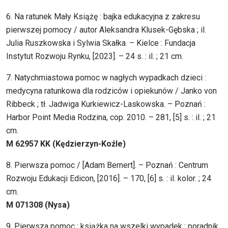
6. Na ratunek Mały Książę : bajka edukacyjna z zakresu
pierwszej pomocy / autor Aleksandra Klusek-Gębska ; il.
Julia Ruszkowska i Sylwia Skałka. – Kielce : Fundacja
Instytut Rozwoju Rynku, [2023]. – 24 s. : il. ; 21 cm.
7. Natychmiastowa pomoc w nagłych wypadkach dzieci :
medycyna ratunkowa dla rodziców i opiekunów / Janko von
Ribbeck ; tł. Jadwiga Kurkiewicz-Laskowska. – Poznań :
Harbor Point Media Rodzina, cop. 2010. – 281, [5] s. : il. ; 21
cm.
M 62957 KK (Kędzierzyn-Koźle)
8. Pierwsza pomoc / [Adam Bernert]. – Poznań : Centrum
Rozwoju Edukacji Edicon, [2016]. – 170, [6] s. : il. kolor. ; 24
cm.
M 071308 (Nysa)
9. Pierwsza pomoc : książka na wszelki wypadek : poradnik