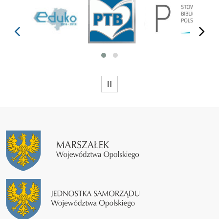
prev
next
WSTRZYMAJ