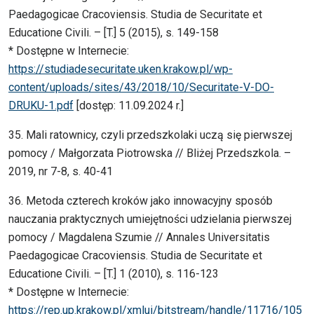
Paedagogicae Cracoviensis. Studia de Securitate et
Educatione Civili. – [T.] 5 (2015), s. 149-158
* Dostępne w Internecie:
https://studiadesecuritate.uken.krakow.pl/wp-
content/uploads/sites/43/2018/10/Securitate-V-DO-
DRUKU-1.pdf
[dostęp: 11.09.2024 r.]
35. Mali ratownicy, czyli przedszkolaki uczą się pierwszej
pomocy / Małgorzata Piotrowska // Bliżej Przedszkola. –
2019, nr 7-8, s. 40-41
36. Metoda czterech kroków jako innowacyjny sposób
nauczania praktycznych umiejętności udzielania pierwszej
pomocy / Magdalena Szumie // Annales Universitatis
Paedagogicae Cracoviensis. Studia de Securitate et
Educatione Civili. – [T.] 1 (2010), s. 116-123
* Dostępne w Internecie:
https://rep.up.krakow.pl/xmlui/bitstream/handle/11716/105