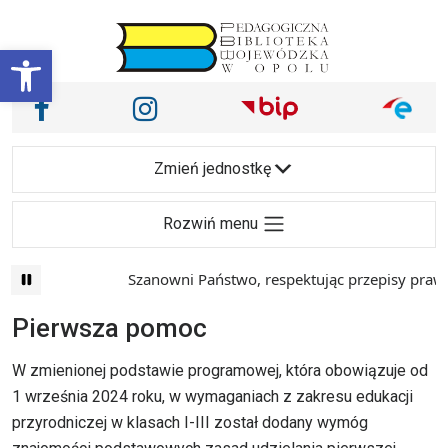
Przejdź do treści
Otwórz pasek narzędzi
Nasze media społecznościowe i inne
Facebook
Instagram
Main Navigation
Zmień jednostkę
Rozwiń menu
Szanowni Państwo, respektując przepisy prawa i maj
Pierwsza pomoc
W zmienionej podstawie programowej, która obowiązuje od
1 września 2024 roku, w wymaganiach z zakresu edukacji
przyrodniczej w klasach I-III został dodany wymóg