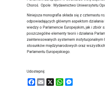
Choroś. Opole : Wydawnictwo Uniwersytetu Opo
Niniejsza monografia składa się z czternastu 
odpowiadających głównym aspektom działania 
wiedzy o Parlamencie Europejskim, jak i zbiór
poszczególne elementy teorii i działania Parl
zainteresowanych systemem instytucjonalnym Uni
stosunków międzynarodowych oraz wszystkich
Parlamentu Europejskiego.
Udostepnij:
F
E
X
W
M
a
m
h
es
ce
ail
at
se
b
s
n