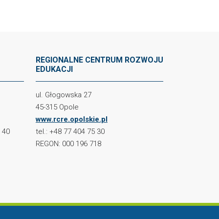
REGIONALNE CENTRUM ROZWOJU
EDUKACJI
ul. Głogowska 27
45-315 Opole
www.rcre.opolskie.pl
2 40
tel.: +48 77 404 75 30
REGON: 000 196 718