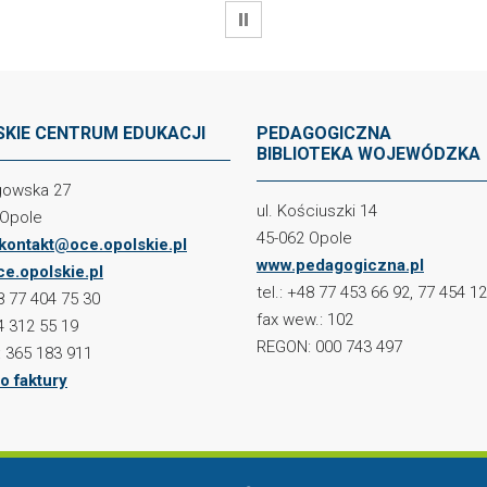
WSTRZYMAJ
KIE CENTRUM EDUKACJI
PEDAGOGICZNA
BIBLIOTEKA WOJEWÓDZKA
ogowska 27
ul. Kościuszki 14
 Opole
45-062 Opole
kontakt@oce.opolskie.pl
www.pedagogiczna.pl
e.opolskie.pl
tel.: +48 77 453 66 92, 77 454 1
48 77 404 75 30
fax wew.: 102
4 312 55 19
REGON: 000 743 497
 365 183 911
o faktury