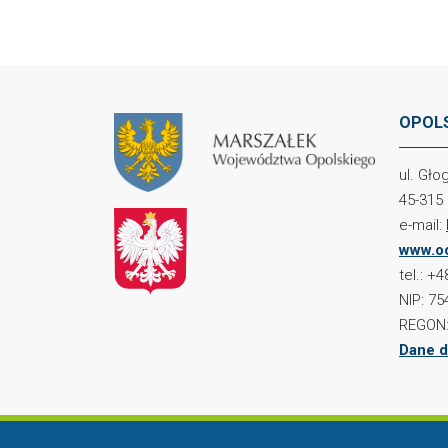
OPOLS
ul. Gł
45-315
e-mail:
www.oc
tel.: +
NIP: 75
REGON:
Dane d