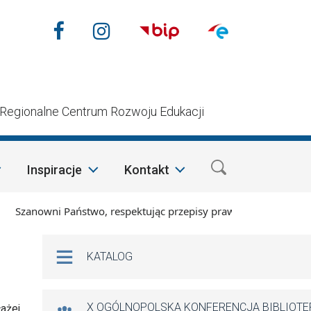
Nasze media społecznościow
Facebook
Instagram
n
Regionalne Centrum Rozwoju Edukacji
Inspiracje
Kontakt
zanowni Państwo, respektując przepisy prawa i mając na wzglę
Na skróty
KATALOG
X OGÓLNOPOLSKA KONFERENCJA BIBLIOT
łażej