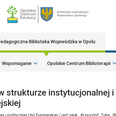
Main Navigatio
edagogiczna Biblioteka Wojewódzka w Opolu
Wspomaganie
Opolskie Centrum Biblioterapii
S
 strukturze instytucjonalnej i
jskiej
ej i politycznej Unii Europejskiej / red. nauk. Krzysztof Zuba, B