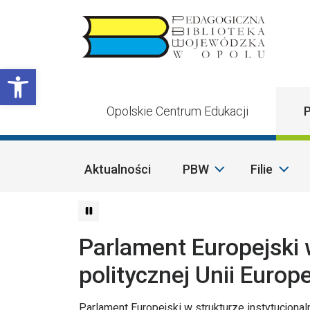
Przejdź do treści
Otwórz pasek narzędzi
Opolskie Centrum Edukacji
P
Aktualności
PBW
Filie
Parlament Europejski w
politycznej Unii Europe
Parlament Europejski w strukturze instytucjonaln