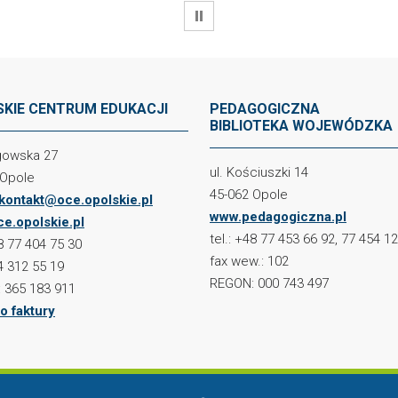
WSTRZYMAJ
KIE CENTRUM EDUKACJI
PEDAGOGICZNA
BIBLIOTEKA WOJEWÓDZKA
ogowska 27
ul. Kościuszki 14
 Opole
45-062 Opole
kontakt@oce.opolskie.pl
www.pedagogiczna.pl
e.opolskie.pl
tel.: +48 77 453 66 92, 77 454 1
48 77 404 75 30
fax wew.: 102
4 312 55 19
REGON: 000 743 497
 365 183 911
o faktury