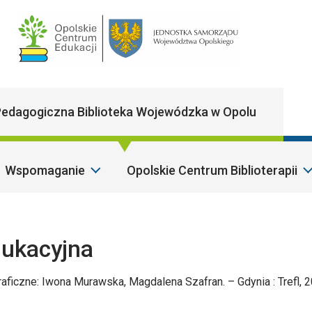
Main Navigatio
edagogiczna Biblioteka Wojewódzka w Opolu
Wspomaganie
Opolskie Centrum Biblioterapii
S
edukacyjna
raficzne: Iwona Murawska, Magdalena Szafran. – Gdynia : Trefl, 2