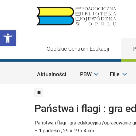
Przejdź do treści
Otwórz pasek narzędzi
Opolskie Centrum Edukacji
P
Aktualności
PBW
Filie
Państwa i flagi : gra 
Państwa i flagi : gra edukacyjna /opracowanie g
– 1 pudełko ; 29 x 19 x 4 cm