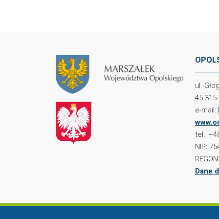
OPOLS
ul. Gł
45-315
e-mail:
www.oc
tel.: +
NIP: 75
REGON:
Dane d