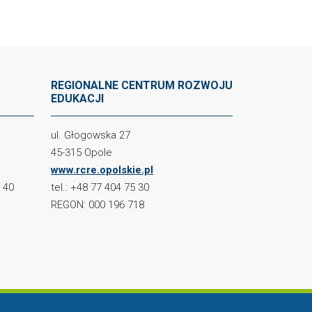
REGIONALNE CENTRUM ROZWOJU
EDUKACJI
ul. Głogowska 27
45-315 Opole
www.rcre.opolskie.pl
2 40
tel.: +48 77 404 75 30
REGON: 000 196 718