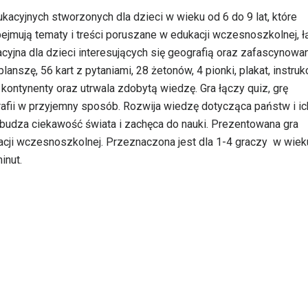
ukacyjnych stworzonych dla dzieci w wieku od 6 do 9 lat, które
ejmują tematy i treści poruszane w edukacji wczesnoszkolnej, 
cyjna dla dzieci interesujących się geografią oraz zafascynowa
nszę, 56 kart z pytaniami, 28 żetonów, 4 pionki, plakat, instrukc
ontynenty oraz utrwala zdobytą wiedzę. Gra łączy quiz, grę
afii w przyjemny sposób. Rozwija wiedzę dotycząca państw i ic
obudza ciekawość świata i zachęca do nauki. Prezentowana gra
ji wczesnoszkolnej. Przeznaczona jest dla 1-4 graczy w wiek
inut.