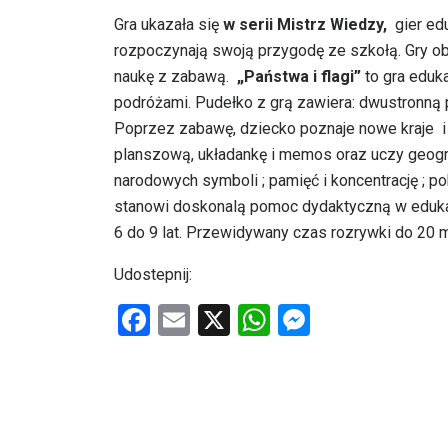
Gra ukazała się
w serii Mistrz Wiedzy,
gier ed
rozpoczynają swoją przygodę ze szkołą. Gry ob
naukę z zabawą.
„Państwa i flagi”
to gra eduka
podróżami. Pudełko z grą zawiera: dwustronną pla
Poprzez zabawę, dziecko poznaje nowe kraje i k
planszową, układankę i memos oraz uczy geogr
narodowych symboli ; pamięć i koncentrację ; p
stanowi doskonalą pomoc dydaktyczną w edukac
6 do 9 lat. Przewidywany czas rozrywki do 20 m
Udostepnij:
F
E
X
W
M
a
m
h
es
ce
ail
at
se
b
s
n