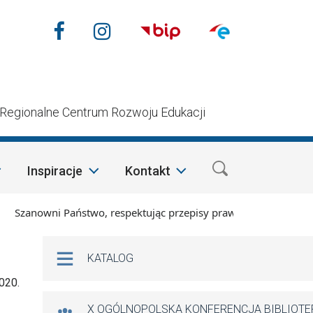
Nasze media społecznościow
Facebook
Instagram
n
Regionalne Centrum Rozwoju Edukacji
Inspiracje
Kontakt
zanowni Państwo, respektując przepisy prawa i mając na wzglę
Na skróty
KATALOG
020.
X OGÓLNOPOLSKA KONFERENCJA BIBLIOT