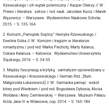
Rzewuskiego i ich wątek polemiczny / Kacper Oleksy // W :
Prawo i literatura : szkice / red. nauk. Jarosław Kuisz i Marek
Wąsowicz. – Warszawa : Wydawnictwo Naukowe Scholar,
2015. – S. 135-164
2. Komizm „Pamiątek Soplicy” Henryka Rzewuskiego /
Ewelina Giżka // W : Komizm i tragizm w literaturze
romantyzmu / pod red. Marka Piechoty, Marty Kalarus,
Oskara Kalarusa. – Katowice : Wydawnictwo Uniwersytetu
Śląskiego, 2016. – S. 34-55
3. Między fascynacją a krytyką : sarmatyzm opowiedziany u
Rzewuskiego i Kraszewskiego / German Ritz ; [tłum.
Małgorzata Łukasiewicz] // W : Sarmacka pamięć : wokół
bitwy pod Wiedniem / pod red. Bogusława Dybasia, Aloisa
Woldana i Anny Ziemlewskiej. – Warszawa : Muzeum Pałacu
Króla Jana III w Wilanowie, cop. 2014. – S. 165-184