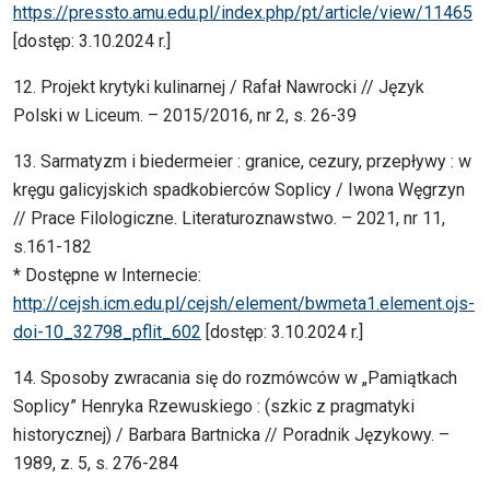
https://pressto.amu.edu.pl/index.php/pt/article/view/11465
[dostęp: 3.10.2024 r.]
12. Projekt krytyki kulinarnej / Rafał Nawrocki // Język
Polski w Liceum. – 2015/2016, nr 2, s. 26-39
13. Sarmatyzm i biedermeier : granice, cezury, przepływy : w
kręgu galicyjskich spadkobierców Soplicy / Iwona Węgrzyn
// Prace Filologiczne. Literaturoznawstwo. – 2021, nr 11,
s.161-182
* Dostępne w Internecie:
http://cejsh.icm.edu.pl/cejsh/element/bwmeta1.element.ojs-
doi-10_32798_pflit_602
[dostęp: 3.10.2024 r.]
14. Sposoby zwracania się do rozmówców w „Pamiątkach
Soplicy” Henryka Rzewuskiego : (szkic z pragmatyki
historycznej) / Barbara Bartnicka // Poradnik Językowy. –
1989, z. 5, s. 276-284