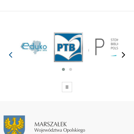
prev
next
WSTRZYMAJ