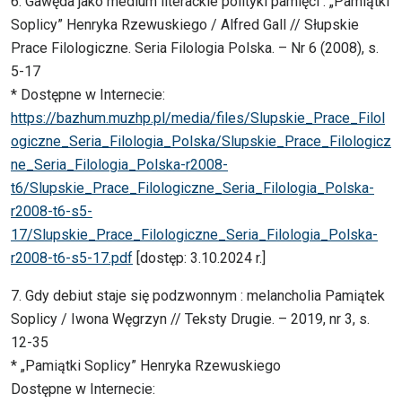
6. Gawęda jako medium literackie polityki pamięci : „Pamiątki
Soplicy” Henryka Rzewuskiego / Alfred Gall // Słupskie
Prace Filologiczne. Seria Filologia Polska. – Nr 6 (2008), s.
5-17
* Dostępne w Internecie:
https://bazhum.muzhp.pl/media/files/Slupskie_Prace_Filol
ogiczne_Seria_Filologia_Polska/Slupskie_Prace_Filologicz
ne_Seria_Filologia_Polska-r2008-
t6/Slupskie_Prace_Filologiczne_Seria_Filologia_Polska-
r2008-t6-s5-
17/Slupskie_Prace_Filologiczne_Seria_Filologia_Polska-
r2008-t6-s5-17.pdf
[dostęp: 3.10.2024 r.]
7. Gdy debiut staje się podzwonnym : melancholia Pamiątek
Soplicy / Iwona Węgrzyn // Teksty Drugie. – 2019, nr 3, s.
12-35
* „Pamiątki Soplicy” Henryka Rzewuskiego
Dostępne w Internecie: