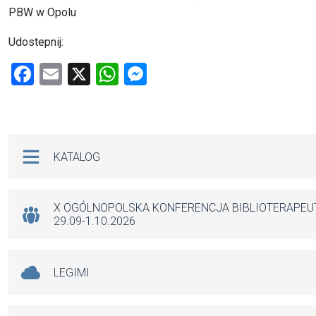
PBW w Opolu
Udostepnij:
F
E
X
W
M
a
m
h
es
ce
ail
at
se
b
s
n
Na skróty
KATALOG
o
A
g
o
p
er
k
p
X OGÓLNOPOLSKA KONFERENCJA BIBLIOTERAPE
29.09-1.10.2026
LEGIMI