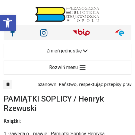
Przejdź do treści
Otwórz pasek narzędzi
Nasze media społecznościowe i inne
Facebook
Instagram
Main Navigation
Zmień jednostkę
Rozwiń menu
Szanowni Państwo, respektując przepisy prawa i 
PAMIĄTKI SOPLICY / Henryk
Rzewuski
Książki:
1. Gawęda o… prawie : Pamiątki Soplicy Henryka