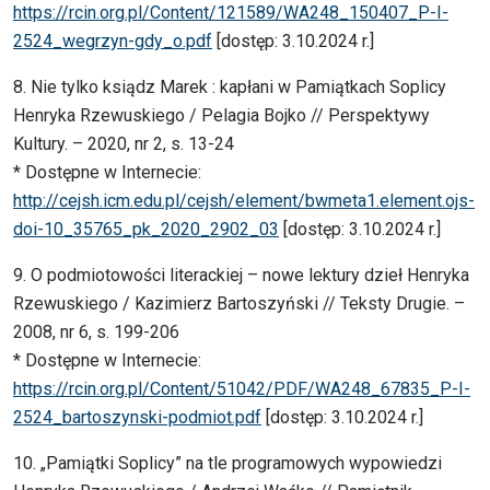
https://rcin.org.pl/Content/121589/WA248_150407_P-I-
2524_wegrzyn-gdy_o.pdf
[dostęp: 3.10.2024 r.]
8. Nie tylko ksiądz Marek : kapłani w Pamiątkach Soplicy
Henryka Rzewuskiego / Pelagia Bojko // Perspektywy
Kultury. – 2020, nr 2, s. 13-24
* Dostępne w Internecie:
http://cejsh.icm.edu.pl/cejsh/element/bwmeta1.element.ojs-
doi-10_35765_pk_2020_2902_03
[dostęp: 3.10.2024 r.]
9. O podmiotowości literackiej – nowe lektury dzieł Henryka
Rzewuskiego / Kazimierz Bartoszyński // Teksty Drugie. –
2008, nr 6, s. 199-206
* Dostępne w Internecie:
https://rcin.org.pl/Content/51042/PDF/WA248_67835_P-I-
2524_bartoszynski-podmiot.pdf
[dostęp: 3.10.2024 r.]
10. „Pamiątki Soplicy” na tle programowych wypowiedzi