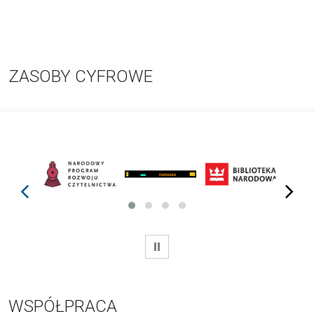
ZASOBY CYFROWE
prev
next
WSTRZYMAJ
WSPÓŁPRACA