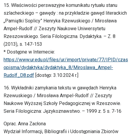
15. Właściwości perswazyjne komunikatu rytuału stanu
szlacheckiego – gawędy : na przykładzie gawęd literackich
„Pamiątki Soplicy” Henryka Rzewuskiego / Mirosława
Ampel-Rudolf // Zeszyty Naukowe Uniwersytetu
Rzeszowskiego. Seria Filologiczna. Dydaktyka. – Z. 8
(2013), s. 147-153
* Dostępne w Internecie:
https://www.ur.edu.pl/files/ur/import/private/77/IPID/czas
opisma/dydaktyka/dydaktyka_8/Miroslawa_Ampel-
Rudolf_D8.pdf
[dostęp: 3.10.2024 r.]
16. Wykładniki zamykania tekstu w gawędach Henryka
Rzewuskiego / Mirosława Ampel-Rudolf // Zeszyty
Naukowe Wyższej Szkoły Pedagogicznej w Rzeszowie.
Seria Filologiczna: Językoznawstwo. – 1999 z. 5 s. 7-16
Oprac. Anna Zacłona
Wydział Informacji, Bibliografii i Udostępniania Zbiorów