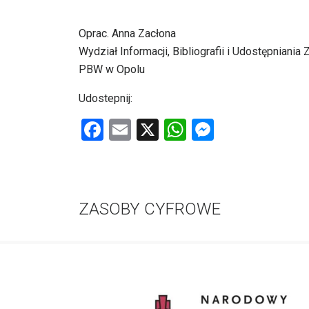
Oprac. Anna Zacłona
Wydział Informacji, Bibliografii i Udostępniania
PBW w Opolu
Udostepnij:
F
E
X
W
M
a
m
h
es
ce
ail
at
se
b
s
n
ZASOBY CYFROWE
o
A
g
o
p
er
k
p