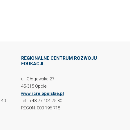
REGIONALNE CENTRUM ROZWOJU
EDUKACJI
ul. Głogowska 27
45-315 Opole
www.rcre.opolskie.pl
2 40
tel.: +48 77 404 75 30
REGON: 000 196 718