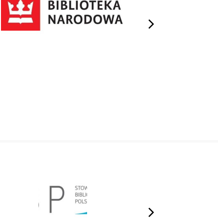
next
next