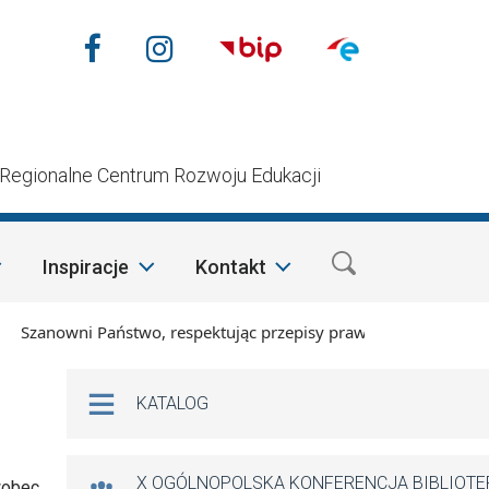
Nasze media społecznościow
Facebook
Instagram
n
Regionalne Centrum Rozwoju Edukacji
Inspiracje
Kontakt
zanowni Państwo, respektując przepisy prawa i mając na względ
Na skróty
KATALOG
X OGÓLNOPOLSKA KONFERENCJA BIBLIOT
 wobec