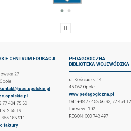
WSTRZYMAJ
KIE CENTRUM EDUKACJI
PEDAGOGICZNA
BIBLIOTEKA WOJEWÓDZKA
ogowska 27
ul. Kościuszki 14
 Opole
45-062 Opole
kontakt@oce.opolskie.pl
www.pedagogiczna.pl
e.opolskie.pl
tel.: +48 77 453 66 92, 77 454 1
48 77 404 75 30
fax wew.: 102
4 312 55 19
REGON: 000 743 497
 365 183 911
o faktury