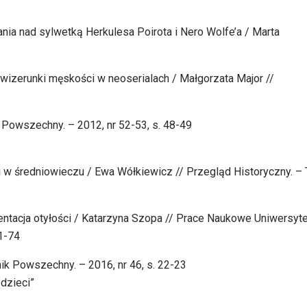
nia nad sylwetką Herkulesa Poirota i Nero Wolfe’a / Marta
 wizerunki męskości w neoserialach / Małgorzata Major //
 Powszechny. – 2012, nr 52-53, s. 48-49
ci w średniowieczu / Ewa Wółkiewicz // Przegląd Historyczny. – T
entacja otyłości / Katarzyna Szopa // Prace Naukowe Uniwersyt
1-74
nik Powszechny. – 2016, nr 46, s. 22-23
 dzieci”