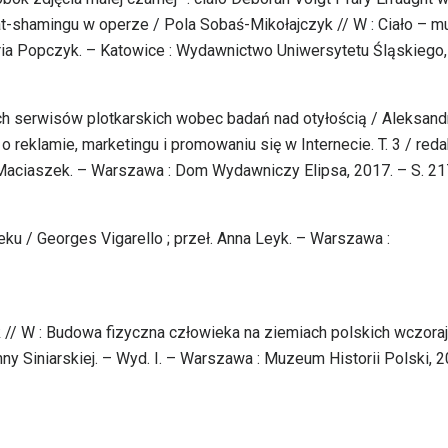
at-shamingu w operze / Pola Sobaś-Mikołajczyk // W : Ciało – 
ria Popczyk. – Katowice : Wydawnictwo Uniwersytetu Śląskiego,
ych serwisów plotkarskich wobec badań nad otyłością / Aleksand
 o reklamie, marketingu i promowaniu się w Internecie. T. 3 / reda
Maciaszek. – Warszawa : Dom Wydawniczy Elipsa, 2017. – S. 21
ieku / Georges Vigarello ; przeł. Anna Leyk. – Warszawa :
k // W : Budowa fizyczna człowieka na ziemiach polskich wczoraj
y Siniarskiej. – Wyd. I. – Warszawa : Muzeum Historii Polski, 2