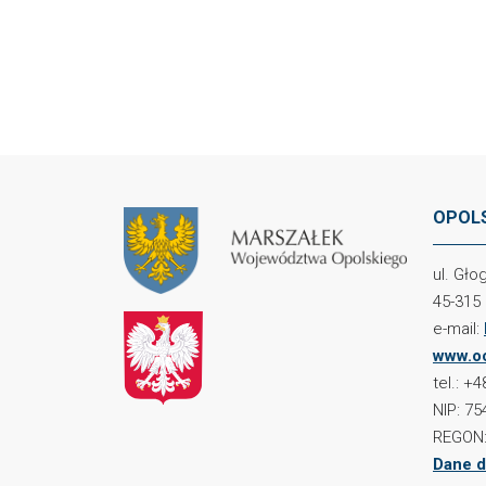
OPOLS
ul. Gł
45-315
e-mail:
www.oc
tel.: +
NIP: 75
REGON:
Dane d