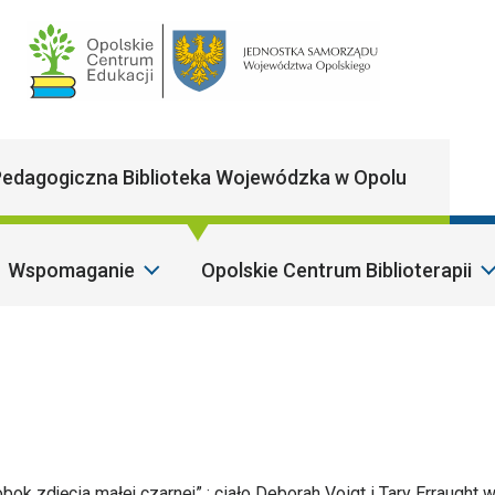
Main Navigatio
edagogiczna Biblioteka Wojewódzka w Opolu
Wspomaganie
Opolskie Centrum Biblioterapii
S
 obok zdjęcia małej czarnej” : ciało Deborah Voigt i Tary Erraught