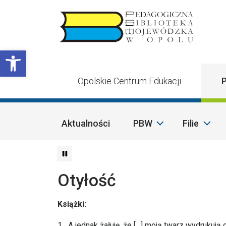
Przejdź do treści
Otwórz pasek narzędzi
Opolskie Centrum Edukacji
P
Aktualności
PBW
Filie
Otyłość
Książki:
1. „A jednak żałuję, że […] moją twarz wydrukują