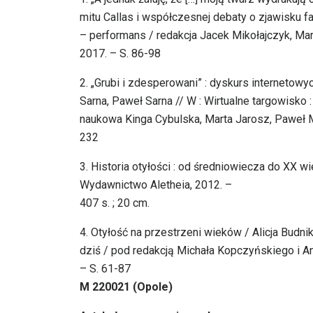
mitu Callas i współczesnej debaty o zjawisku f
– performans / redakcja Jacek Mikołajczyk, Ma
2017. – S. 86-98
2. „Grubi i zdesperowani” : dyskurs internetow
Sarna, Paweł Sarna // W : Wirtualne targowisko :
naukowa Kinga Cybulska, Marta Jarosz, Paweł 
232
3. Historia otyłości : od średniowiecza do XX w
Wydawnictwo Aletheia, 2012. –
407 s. ; 20 cm.
4. Otyłość na przestrzeni wieków / Alicja Budni
dziś / pod redakcją Michała Kopczyńskiego i Ann
– S. 61-87
M 220021 (Opole)