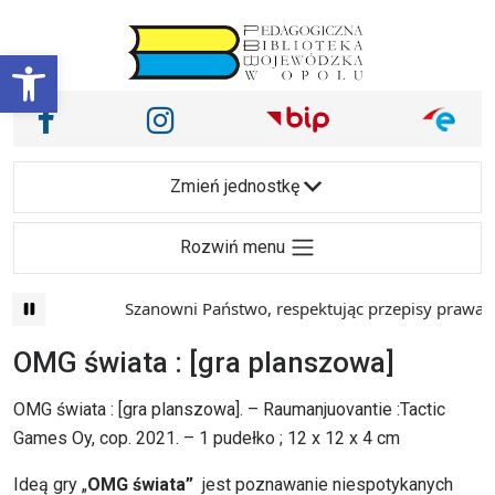
Przejdź do treści
Otwórz pasek narzędzi
Nasze media społecznościowe i inne
Facebook
Instagram
Main Navigation
Zmień jednostkę
Rozwiń menu
Szanowni Państwo, respektując przepisy prawa i 
OMG świata : [gra planszowa]
OMG świata : [gra planszowa]. – Raumanjuovantie :Tactic
Games Oy, cop. 2021. – 1 pudełko ; 12 x 12 x 4 cm
Ideą gry „
OMG świata”
jest poznawanie niespotykanych