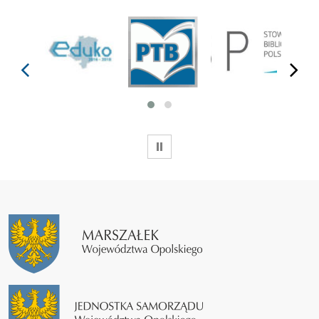
prev
next
WSTRZYMAJ