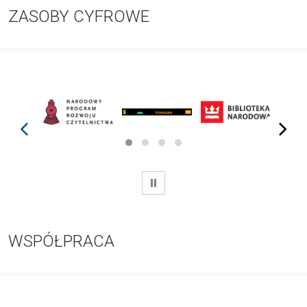
ZASOBY CYFROWE
prev
next
WSTRZYMAJ
WSPÓŁPRACA